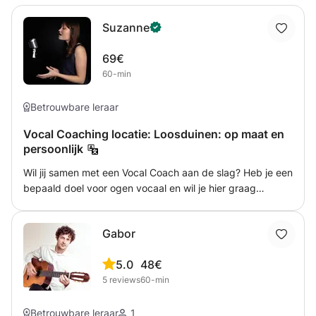
Suzanne
69€
60-min
Betrouwbare leraar
Vocal Coaching locatie: Loosduinen: op maat en
persoonlijk
Wil jij samen met een Vocal Coach aan de slag? Heb je een
bepaald doel voor ogen vocaal en wil je hier graag
naartoe werken? Je bent van harte welkom! Coaching
voor audities, persoonlijke groei, theaterproducties enz.
Gabor
Samen gaan we kijken waar je tegen aan loopt en gaan
we technisch en muzikaal aan de slag!
5.0
48€
5
reviews
60-min
Betrouwbare leraar
1