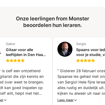
school zitten, of op het MBO, HBO of UNIVERSITEIT
zitten. Ik doe dat met alle liefde.
Onze leerlingen from Monster
beoordelen hun leraren.
Gabor
Sergio
Gitaar voor alle
Spaans voor ied
leeftijden in Den Haag
voor je studie, v
- Leer, speel, geniet!
werk, voor je va
(Den Haag)
('s-Gravenzand
 is zelf een ontzettend
“
Gisteren 28 februari onz
itarist die zijn kennis en
Spaanse les gehad met on
oed over weet te brengen.
van Sergio! Hele fijne leraa
udt kan goed inspelen op
alles rustig en duidelijk uit
zelf wilt, helpt met het
kijken nu alweer uit naar 
van een eigen stijl en
volgende les!
”
er
Lees meer
ips over techniek. Zowel