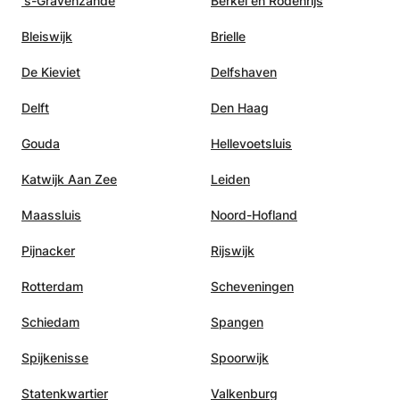
's-Gravenzande
Berkel en Rodenrijs
Bleiswijk
Brielle
De Kieviet
Delfshaven
Delft
Den Haag
Gouda
Hellevoetsluis
Katwijk Aan Zee
Leiden
Maassluis
Noord-Hofland
Pijnacker
Rijswijk
Rotterdam
Scheveningen
Schiedam
Spangen
Spijkenisse
Spoorwijk
Statenkwartier
Valkenburg