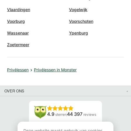
Vlaardingen
Vogelwijk
Voorburg
Voorschoten
Wassenaar
Ypenburg
Zoetermeer
Privélessen
Privélessen in Monster
OVER ONS
4.9
44 397
sterren
reviews
Lees onze reviews
Deze website maakt gebruik van cookies