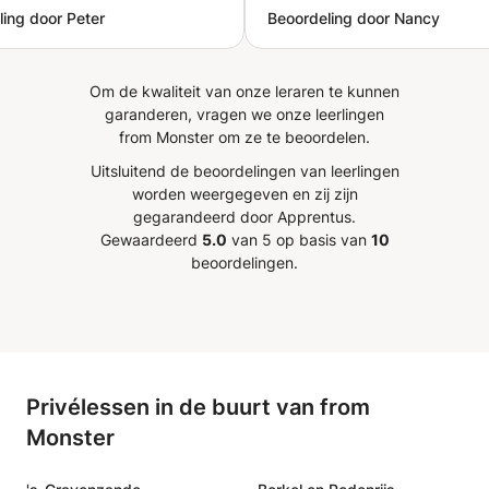
ing door Peter
Beoordeling door Nancy
jzelf (ik ben 50 jaar oud)
r mijn zoontje. Erg prettig!
Om de kwaliteit van onze leraren te kunnen
garanderen, vragen we onze leerlingen
from Monster om ze te beoordelen.
Uitsluitend de beoordelingen van leerlingen
worden weergegeven en zij zijn
gegarandeerd door Apprentus.
Gewaardeerd
5.0
van 5 op basis van
10
beoordelingen.
Privélessen in de buurt van from
Monster