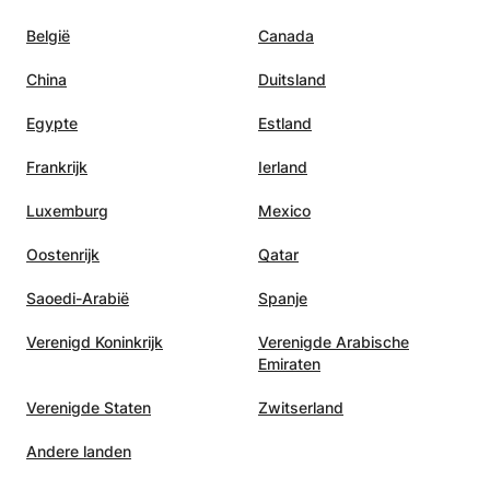
België
Canada
China
Duitsland
Egypte
Estland
Frankrijk
Ierland
Luxemburg
Mexico
Oostenrijk
Qatar
Saoedi-Arabië
Spanje
Verenigd Koninkrijk
Verenigde Arabische
Emiraten
Verenigde Staten
Zwitserland
Andere landen