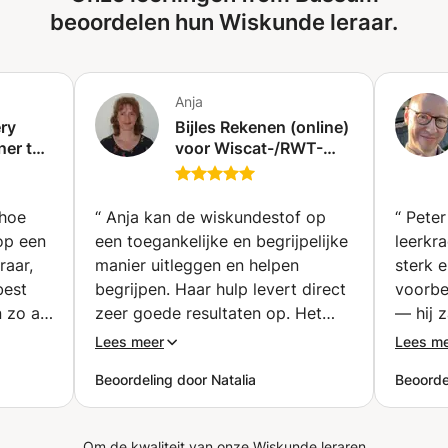
waar je mee zit, dan bekijken we samen hoe ik je het
beoordelen hun Wiskunde leraar.
beste kan ondersteunen.
Anja
ry
Bijles Rekenen (online)
ner tot
voor Wiscat-/RWT-
100%
toets, Landelijke
ch)
Kennistoets (LKT) en
andere Rekentoetsen
 hoe
“
Anja kan de wiskundestof op
“
Peter
Pabo (Enkhuizen)
op een
een toegankelijke en begrijpelijke
leerkr
raar,
manier uitleggen en helpen
sterk e
best
begrijpen. Haar hulp levert direct
voorbe
n zo af
zeer goede resultaten op. Het
— hij 
 nodig
kennisoverdrachtsysteem van
WETWIS
Lees meer
Lees m
.
Ania is uiterst effectief. Ik raad
blijven
Beoordeling door Natalia
Beoorde
leraar
iedereen zo'n hele goede lerares
 voor
als Anja aan. (ouder vertaald via
ling
google vertaler)
”
Om de kwaliteit van onze Wiskunde leraren