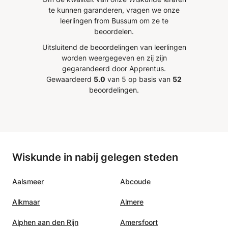
ks'
te kunnen garanderen, vragen we onze
) en de
leerlingen from Bussum om ze te
ar
beoordelen.
aan de
Uitsluitend de beoordelingen van leerlingen
ing aan
worden weergegeven en zij zijn
 koning
gegarandeerd door Apprentus.
egd hoe
Gewaardeerd
5.0
van 5 op basis van
52
ng de
beoordelingen.
r kan
n files
sen) om
e
p het
Wiskunde in nabij gelegen steden
we het
Aalsmeer
Abcoude
gende
Alkmaar
Almere
Alphen aan den Rijn
Amersfoort