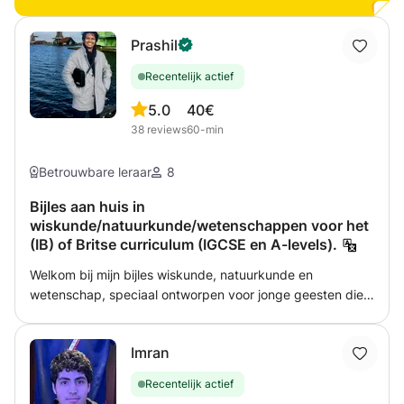
Prashil
Recentelijk actief
5.0
40€
38
reviews
60-min
Betrouwbare leraar
8
Bijles aan huis in
wiskunde/natuurkunde/wetenschappen voor het
(IB) of Britse curriculum (IGCSE en A-levels).
Welkom bij mijn bijles wiskunde, natuurkunde en
wetenschap, speciaal ontworpen voor jonge geesten die
zich voorbereiden op IB MYP, IGCSE en GCSE-examens.
Als gepassioneerde leerling en toegewijde tutor, zet ik me
Imran
in om studenten te helpen deze boeiende onderwerpen
niet alleen te begrijpen, maar ook een liefde voor ze te
Recentelijk actief
ontwikkelen. Dit is wat u kunt verwachten van mijn