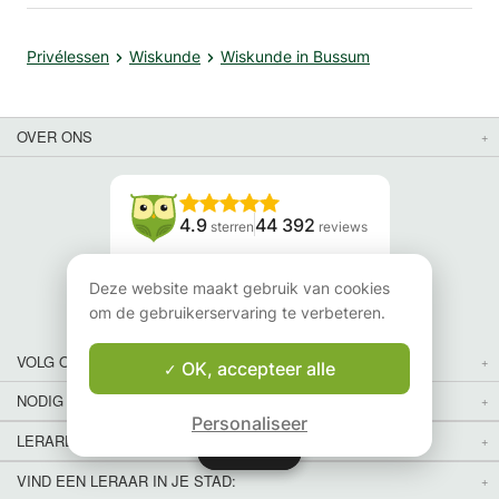
Privélessen
Wiskunde
Wiskunde in Bussum
OVER ONS
4.9
44 392
sterren
reviews
Lees onze reviews
Deze website maakt gebruik van cookies
om de gebruikerservaring te verbeteren.
VOLG ONS
OK, accepteer alle
NODIG JE VRIENDEN UIT
Personaliseer
LERAREN VOOR LESSEN IN JOUW LAND EN REGIO:
Kaart
Kaart
VIND EEN LERAAR IN JE STAD: