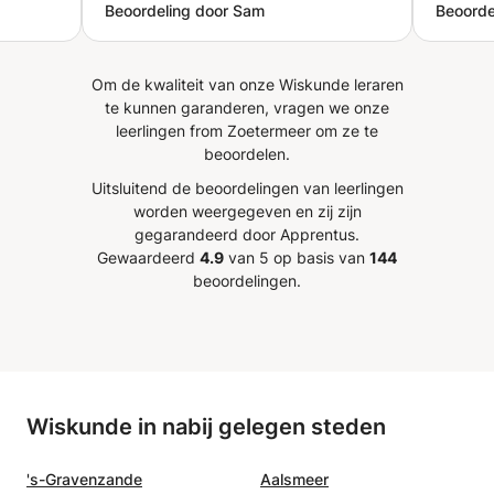
Beoordeling door Sam
Beoorde
leraar
gemaakt om mijn dochter te
vooraf 
 voor
helpen waar ze het meeste
zich er
ling
moeite mee had. Wat hem anders
een vo
Om de kwaliteit van onze Wiskunde leraren
ks'
maakt dan andere bijlesgevers is
van Pe
te kunnen garanderen, vragen we onze
) en de
dat hij veel meer structuur
leerlingen from Zoetermeer om ze te
ar
aanbrengt in de begeleiding en
beoordelen.
aan de
ook nog extra service geeft in de
Uitsluitend de beoordelingen van leerlingen
ing aan
vorm van persoonlijke
worden weergegeven en zij zijn
 koning
oefenopgaven en feedback
gegarandeerd door Apprentus.
egd hoe
daarop.
”
Gewaardeerd
4.9
van 5 op basis van
144
ng de
beoordelingen.
r kan
n files
sen) om
e
p het
Wiskunde in nabij gelegen steden
we het
's-Gravenzande
Aalsmeer
gende