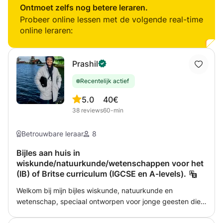
uitleggen en goed met kinderen. Als je op zoek bent naar
Ontmoet zelfs nog betere leraren.
extra bijles, dan is dit perfect.
Probeer online lessen met de volgende real-time
online leraren:
Prashil
Recentelijk actief
5.0
40€
38
reviews
60-min
Betrouwbare leraar
8
Bijles aan huis in
wiskunde/natuurkunde/wetenschappen voor het
(IB) of Britse curriculum (IGCSE en A-levels).
Welkom bij mijn bijles wiskunde, natuurkunde en
wetenschap, speciaal ontworpen voor jonge geesten die
zich voorbereiden op IB MYP, IGCSE en GCSE-examens.