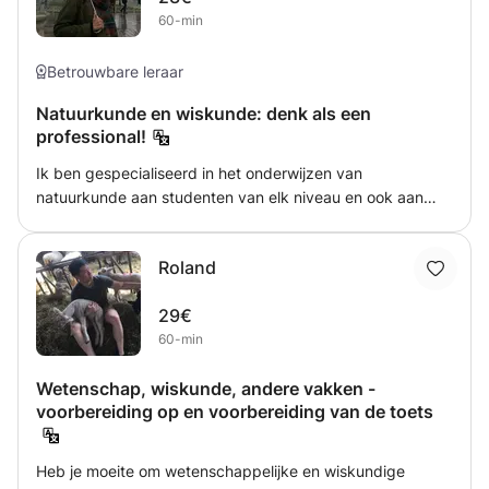
60-min
natuurlijk ook helpen met Engels, rekenen en taal.
Betrouwbare leraar
Natuurkunde en wiskunde: denk als een
professional!
Ik ben gespecialiseerd in het onderwijzen van
natuurkunde aan studenten van elk niveau en ook aan
kandidaten van de Olympiade van de natuurkunde. Ik
geef een gedetailleerde en nauwkeurige beschrijving van
Roland
onderwerpen op een manier dat de student de betekenis
en oorsprong van het vakgebied begrijpt. Mijn doel is om
29€
het standpunt van studenten in de natuurkunde te
60-min
veranderen en hen aan te moedigen om dieper, preciezer
en meer buiten de kaders te kijken!
Wetenschap, wiskunde, andere vakken -
voorbereiding op en voorbereiding van de toets
Heb je moeite om wetenschappelijke en wiskundige