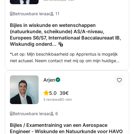
Betrouwbare leraar
11
Bijles in wiskunde en wetenschappen
(natuurkunde, scheikunde) AS/A-niveau,
Europees S6/S7, Internationaal Baccalaureaat IB,
Wiskundig onderd...
*Let op: Mijn beschikbaarheid op Apprentus is mogelijk
niet actueel. Neem contact met mij op om mijn huidige
beschikbaarheid te controleren. Ik ben een MSc in Civiele
Techniek, M.Sc in Financiën en Economie en een MBA-
Arjen
afgestudeerde met meer dan 14 jaar ervaring in het
lesgeven van Wiskunde tot en met bachelorniveau. In de
5.0
39€
loop der jaren heb ik met een breed scala aan studenten
5
reviews
60-min
gewerkt en hen succesvol geholpen om uit te blinken in
hun studie. Naast mijn uitgebreide onderwijsachtergrond
heb ik meer dan 7 jaar ervaring in het begeleiden van
Betrouwbare leraar
6
studenten door gestandaardiseerde tests zoals de GRE en
Bijles / Examentraining van een Aerospace
SAT. Mijn doel is om u te helpen deze tests te beheersen
Engineer - Wiskunde en Natuurkunde voor HAVO
met effectieve strategieën en een duidelijk begrip van de