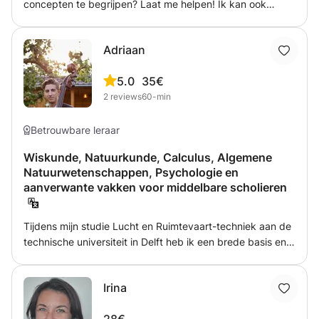
concepten te begrijpen? Laat me helpen! Ik kan ook
helpen met andere onderwerpen. Ik kan je helpen
rapporten te schrijven, je voor te bereiden op
Adriaan
gestandaardiseerde tests of examens op school. Ik zal de
sessies aanpassen aan uw wensen en behoeften.
5.0
35€
2
reviews
60-min
Betrouwbare leraar
Wiskunde, Natuurkunde, Calculus, Algemene
Natuurwetenschappen, Psychologie en
aanverwante vakken voor middelbare scholieren
Tijdens mijn studie Lucht en Ruimtevaart-techniek aan de
technische universiteit in Delft heb ik een brede basis en
een grote waardering gekregen voor exacte vakken, en
wil dat enthousiasme dan ook graag delen met leerlingen.
Irina
Ik sta met veel liefde leerlingen bij die af en toe wat meer
aandacht nodig hebben bij een specifiek vak of bij een