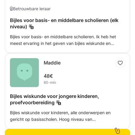
begeleidt ik op dit moment leerlingen van een
Internationale school
Betrouwbare leraar
Bijles voor basis- en middelbare scholieren (elk
niveau)
Bijles voor basis- en middelbare scholieren. Ik heb het
meest ervaring in het geven van bijles wiskunde en
Nederlands, maar ook voor andere vakken kan je bij mij
terecht. De bijlessen worden bij voorkeur gegeven bij de
Maddie
leerling thuis. De leerling kan zich namelijk doorgaans
beter concentreren in een vertrouwde omgeving.
48€
60-min
Bijles wiskunde voor jongere kinderen,
proefvoorbereiding
Bijles wiskunde voor kinderen, alle onderwerpen en
gericht op basisscholen. Hoog niveau van
wiskundeonderwijs, vloeiend in meerdere talen. In staat
om naar verschillende locaties te reizen. Ook goed met