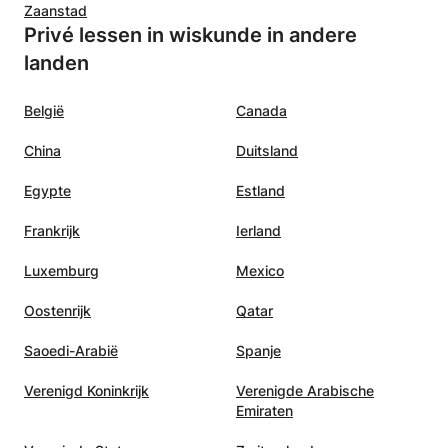
Zaanstad
Privé lessen in wiskunde in andere
landen
België
Canada
China
Duitsland
Egypte
Estland
Frankrijk
Ierland
Luxemburg
Mexico
Oostenrijk
Qatar
Saoedi-Arabië
Spanje
Verenigd Koninkrijk
Verenigde Arabische
Emiraten