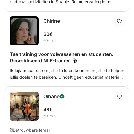
onderwijsactiviteiten in Spanje. Ruime ervaring in het
behalen van goede resultaten op alle gebieden
(grammatica, spreken, luisteren, etc.) die de student
Chirine
kunnen helpen groeien en zich kunnen voorbereiden op
het afleggen van examens of het verbeteren van zijn
60€
kennis. Ik zorg ervoor dat de lessen leuk maar toch
60-min
uitdagend zijn om de gewenste resultaten te behalen.
Taaltraining voor volwassenen en studenten.
Gecertificeerd NLP-trainer.
Ik kijk ernaar uit om jullie te leren kennen en jullie te helpen
jullie doelen te bereiken. U hoeft geen educatief materiaal
aan te schaffen. Tijdens ons gesprek bespreken we welke
materialen het meest geschikt zijn voor u. Als u vragen
Oihane
heeft of hulp nodig heeft, kunt u mij gerust een e-mail
sturen. Tot snel online!
48€
60-min
Betrouwbare leraar