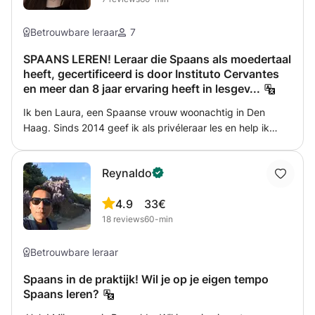
Betrouwbare leraar
7
SPAANS LEREN! Leraar die Spaans als moedertaal
heeft, gecertificeerd is door Instituto Cervantes
en meer dan 8 jaar ervaring heeft in lesgev...
Ik ben Laura, een Spaanse vrouw woonachtig in Den
Haag. Sinds 2014 geef ik als privéleraar les en help ik
middelbare scholieren met hun huiswerk en
studiemethoden. Ik heb ervaring als taalleraar op
Reynaldo
verschillende scholen in Madrid (buitenschoolse
activiteiten) voor kinderen tussen 3 en 10 jaar oud. Ik
4.9
33€
werk sinds 2019 als docent Spaans in verschillende
18
reviews
60-min
landen en help talloze studenten hun spreek-, luister- en
schrijfvaardigheid te verbeteren. Ik heb Voeding en
Diëtetiek (4 jaar bachelor) gestudeerd aan de
Betrouwbare leraar
Complutense Universiteit van Madrid. Later, en bepaald
Spaans in de praktijk! Wil je op je eigen tempo
door mijn liefde voor talen, heb ik de BA in Taalkunde
Spaans leren?
afgerond aan de Universiteit Leiden, na de specialisatie
Hersenen en Cognitie, die zich richt op hoe taal en tweede