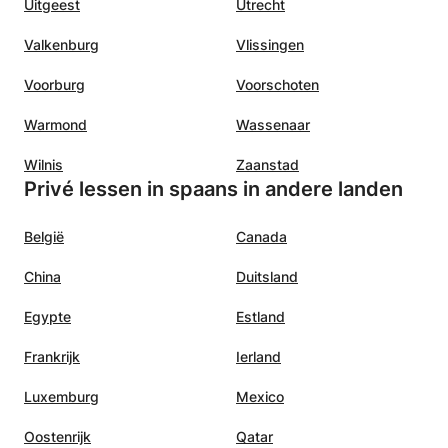
Uitgeest
Utrecht
Valkenburg
Vlissingen
Voorburg
Voorschoten
Warmond
Wassenaar
Wilnis
Zaanstad
Privé lessen in spaans in andere landen
België
Canada
China
Duitsland
Egypte
Estland
Frankrijk
Ierland
Luxemburg
Mexico
Oostenrijk
Qatar