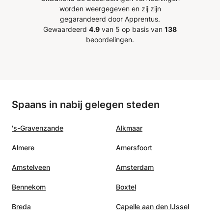
es een
absolute aanrader.
”
worden weergegeven en zij zijn
tting
gegarandeerd door Apprentus.
en die
Gewaardeerd
4.9
van 5 op basis van
138
itale
beoordelingen.
hreven
eriaal.
jk aan
or de
dt op
Spaans in nabij gelegen steden
d. Echt
's-Gravenzande
Alkmaar
Almere
Amersfoort
Amstelveen
Amsterdam
Bennekom
Boxtel
Breda
Capelle aan den IJssel