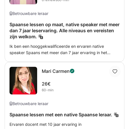
of gewoon om onder alle omstandigheden een
basisgesprek te kunnen voeren. Ik sluit aan bij jouw
wensen, de lessen kunnen gestructureerd worden. In
Betrouwbare leraar
groepen of individuen. Ik bied de niveaus A1-A2 B1-B2
Spaanse lessen op maat, native speaker met meer
C1-C2 aan in het Italiaans, Frans en Spaans. Tot ziens bij
dan 7 jaar leservaring. Alle niveaus en vereisten
de volgende lessen!
zijn welkom.
Ik ben een hooggekwalificeerde en ervaren native
speaker Spaans met meer dan 7 jaar ervaring in het
lesgeven in Nederland. Ik heb een bachelordiploma in
Engels en Spaans van de Universiteit van Alcalá (UAH). Ik
Mari Carmen
maak lesplannen op maat voor elke leerling en richt me
daarbij precies op jouw doelen en wensen. Ik heb
26€
lesgegeven aan mensen met allerlei achtergronden,
60-min
leeftijden, doelen en vaardigheden. Ik geef graag
conversatielessen, grammaticalessen en
examentrainingen. Alles wat je nodig hebt, regel ik graag
Betrouwbare leraar
samen met jou. Ik spreek Engels, Spaans en Nederlands.
Spaanse lessen met een native Spaanse leraar.
Ervaren docent met 10 jaar ervaring in