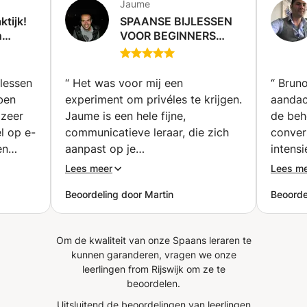
Jaume
boekt, krijg je direct toegang tot een privéleslokaal met al
ktijk!
SPAANSE BIJLESSEN
het benodigde materiaal: Interactieve tools,
n
VOOR BEGINNERS
woordenlijsten, grammatica-uitleg, oefeningen en leuke
eren?
EN/OF GEVORDERDEN
extra's om in je eigen tempo vooruit te komen. ✨ Maak
(Brussel)
van je Spaanse leerervaring een plezierige, praktische en
 lessen
“
Het was voor mij een
“
Bruno
echt effectieve ervaring!
ben
experiment om privéles te krijgen.
aandac
 zeer
Jaume is een hele fijne,
de beh
l op e-
communicatieve leraar, die zich
convers
en
aanpast op je
intens
belangstellingsvelden. Hij heeft
als vo
Lees meer
Lees m
als ik
ook een hele brede algemene
les zi
Beoordeling door Martin
Beoorde
n
ontwikkeling en geeft duiding bij
kennis
lands
de woorden en de etymologische
woorde
erg
en culturele betekenis. Ondanks
Om de kwaliteit van onze Spaans leraren te
jd
dat ik weinig huiswerktijd heb,
kunnen garanderen, vragen we onze
 we
merk ik dat er veel blijft hangen
leerlingen from Rijswijk om ze te
in mijn grijze hersencellen, dankzij
beoordelen.
de aanpak van Jaume. Een
Uitsluitend de beoordelingen van leerlingen