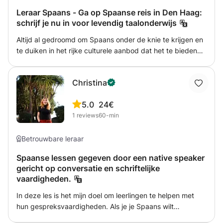
Leraar Spaans - Ga op Spaanse reis in Den Haag:
schrijf je nu in voor levendig taalonderwijs
Altijd al gedroomd om Spaans onder de knie te krijgen en
te duiken in het rijke culturele aanbod dat het te bieden
heeft? Jouw kans is nu! Doe mee met onze spannende
Spaanse lessen in Den Haag! Wat wordt er aangeboden?
Christina
Dynamische, gepersonaliseerde lessen voor alle niveaus.
Hooggekwalificeerde native docenten. Praktische focus:
5.0
24€
leren door situaties uit het echte leven en alledaagse
1
reviews
60-min
gesprekken. Gastvrije en vriendelijke omgeving
Betrouwbare leraar
Spaanse lessen gegeven door een native speaker
gericht op conversatie en schriftelijke
vaardigheden.
In deze les is het mijn doel om leerlingen te helpen met
hun gespreksvaardigheden. Als je je Spaans wilt
verbeteren, een examen wilt afleggen of naar het