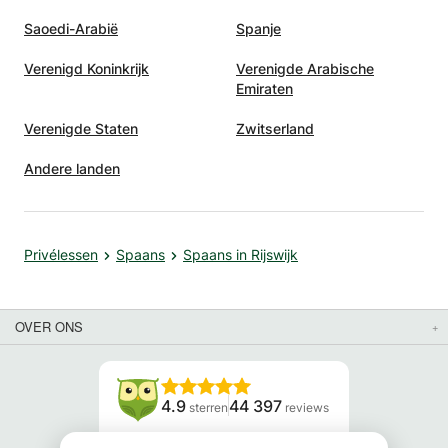
Saoedi-Arabië
Spanje
Verenigd Koninkrijk
Verenigde Arabische
Emiraten
Verenigde Staten
Zwitserland
Andere landen
Privélessen
Spaans
Spaans in Rijswijk
OVER ONS
4.9
44 397
sterren
reviews