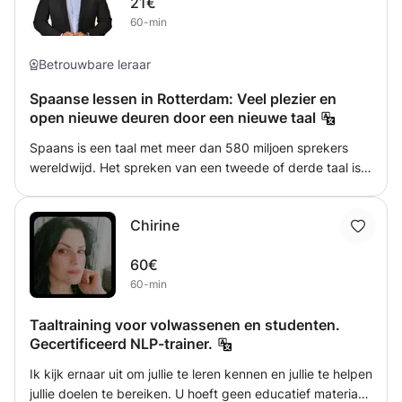
21€
60-min
Betrouwbare leraar
Spaanse lessen in Rotterdam: Veel plezier en
open nieuwe deuren door een nieuwe taal
Spaans is een taal met meer dan 580 miljoen sprekers
wereldwijd. Het spreken van een tweede of derde taal is
een geweldig hulpmiddel om professioneel succes te
behalen, maar het stelt je ook in staat om te genieten van
Chirine
een geweldige cultuur zoals de Spaanstalige cultuur.
Samen leren we de Spaanse woordenschat, grammatica
60€
en uitspraak. De lessen zijn 100% gepersonaliseerd naar
60-min
de behoeften van de gebruiker en kunnen face-to-face of
online zijn.
Taaltraining voor volwassenen en studenten.
Gecertificeerd NLP-trainer.
Ik kijk ernaar uit om jullie te leren kennen en jullie te helpen
jullie doelen te bereiken. U hoeft geen educatief materiaal