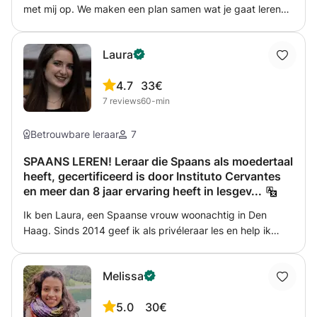
met mij op. We maken een plan samen wat je gaat leren
Bij de eerste les ga je leren om zelf te voorstellen. Bij de
tweede les leer je om vragen te stellen en extra informatie
Laura
geven over jou. Bij de derde les kan je voorkeur geven,
over vakantie praten, vervoer, slaapplaats Bij de vierde
4.7
33€
les gaan we boodschappen doen in het Spaans en vragen
7
reviews
60-min
prijzen
Betrouwbare leraar
7
SPAANS LEREN! Leraar die Spaans als moedertaal
heeft, gecertificeerd is door Instituto Cervantes
en meer dan 8 jaar ervaring heeft in lesgev...
Ik ben Laura, een Spaanse vrouw woonachtig in Den
Haag. Sinds 2014 geef ik als privéleraar les en help ik
middelbare scholieren met hun huiswerk en
studiemethoden. Ik heb ervaring als taalleraar op
Melissa
verschillende scholen in Madrid (buitenschoolse
activiteiten) voor kinderen tussen 3 en 10 jaar oud. Ik
5.0
30€
werk sinds 2019 als docent Spaans in verschillende