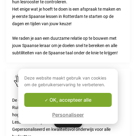
hun lesrooster te controleren.
Het enige wat je hoeft te doen is een afspraak te maken en
je eerste Spaanse lessen in Rotterdam te starten op de
dagen en tijden van jouw keuze!
We raden je aan een duurzame relatie op te bouwen met
jouw Spaanse leraar om je doelen snel te bereiken en alle
subtiliteiten van de Spaanse taal onder de knie te krijgen!
Deze website maakt gebruik van cookies
Met Apprentus krijg je:
om de gebruikerservaring te verbeteren.
OK, accepteer alle
De grootste directory van Spaanse leraren in Rotterdam
Ruime keuze aan cursussen Spaans voor alle niveaus:
Personaliseer
hoger onderwijs
Kaart
Kaart
Lessen thuis, bij de docent of in video
Gepersonaliseerd en kwaliteitsvol onderwijs voor alle