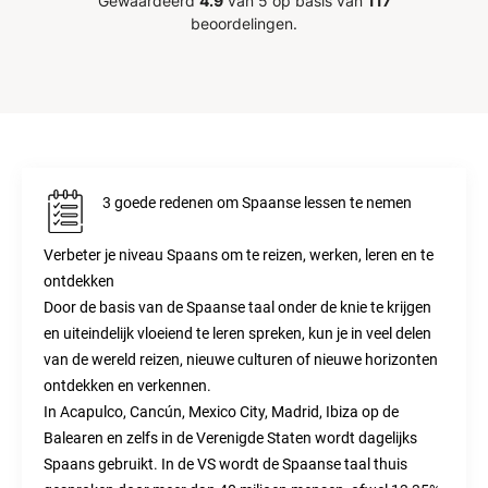
Gewaardeerd
4.9
van 5 op basis van
117
itale
beoordelingen.
hreven
eriaal.
jk aan
or de
dt op
d. Echt
3 goede redenen om Spaanse lessen te nemen
Verbeter je niveau Spaans om te reizen, werken, leren en te
ontdekken
Door de basis van de Spaanse taal onder de knie te krijgen
en uiteindelijk vloeiend te leren spreken, kun je in veel delen
van de wereld reizen, nieuwe culturen of nieuwe horizonten
ontdekken en verkennen.
In Acapulco, Cancún, Mexico City, Madrid, Ibiza op de
Balearen en zelfs in de Verenigde Staten wordt dagelijks
Spaans gebruikt. In de VS wordt de Spaanse taal thuis