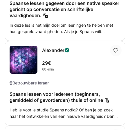
Spaanse lessen gegeven door een native speaker
gericht op conversatie en schriftelijke
vaardigheden.
In deze les is het mijn doel om leerlingen te helpen met
hun gespreksvaardigheden. Als je je Spaans wilt
verbeteren, een examen wilt afleggen of naar het
buitenland reist, kan dit een goede optie zijn. Mijn
Alexander
systeem bestaat uit: 1.objectieve definitie 2. Uitvoering
door middel van klassikale praktijk 3. Opmerkingen 4.
29€
Studie/beoordeling door de student En herhaal. Het
60-min
kennen van uw doelen; zwakke punten om te verbeteren,
kan de klas in die richting worden georiënteerd. Als u uw
doelen nog niet kent (bijvoorbeeld: een winkelgesprek
Betrouwbare leraar
oefenen of uw gebruik van grammatica verbeteren), zal
Spaans lessen voor iedereen (beginners,
de klas u voorzien van de observaties en opmerkingen die
gemiddeld of gevorderden) thuis of online
nodig zijn om uw niveau van Spaans te verbeteren.
Heb je voor je studie Spaans nodig? Of ben je op zoek
naar het ontwikkelen van een nieuwe vaardigheid? Dan
ben je aan het juiste adres. De lesmethode is afhankelijk
van de student. Indien de student al een lesmethode