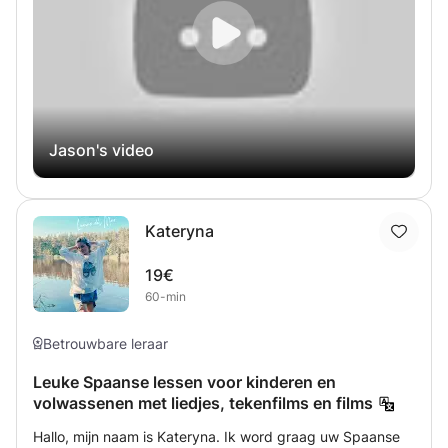
van jouw behoefte.
voor deze taal cultiveer, aan u door te geven. Bedankt
voor uw interesse Hartelijke groeten. Tot snel Jason
Jason's video
Kateryna
19€
60-min
Betrouwbare leraar
Leuke Spaanse lessen voor kinderen en
volwassenen met liedjes, tekenfilms en films
Hallo, mijn naam is Kateryna. Ik word graag uw Spaanse