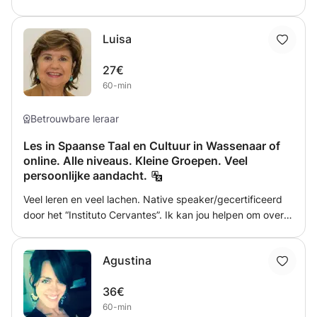
aan te schaffen. Tijdens ons gesprek bespreken we welke
materialen het meest geschikt zijn voor u. Als u vragen
Luisa
heeft of hulp nodig heeft, kunt u mij gerust een e-mail
sturen. Tot snel online!
27€
60-min
Betrouwbare leraar
Les in Spaanse Taal en Cultuur in Wassenaar of
online. Alle niveaus. Kleine Groepen. Veel
persoonlijke aandacht.
Veel leren en veel lachen. Native speaker/gecertificeerd
door het “Instituto Cervantes”. Ik kan jou helpen om over
je angst om de Spaanse taal te spreken heen. Ik geef
leuke lessen met hele praktische voorbeelden. Lessen om
Agustina
op een originele en levendige manier Spaans te leren en
te gebruiken.
36€
60-min