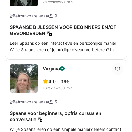
26
reviews
60-min
Betrouwbare leraar
9
SPAANSE BIJLESSEN VOOR BEGINNERS EN/OF
GEVORDERDEN
Leer Spaans op een interactieve en persoonlijke manier!
Wil je Spaans leren of je huidige niveau verbeteren? In
mijn lessen pas ik me volledig aan jouw doelstellingen,
niveau en leertempo aan. Als Spaans moedertaalspreker
Virginia
en ervaren docent in taalscholen zorg ik voor authentieke
en effectieve lessen. In de lessen behandelen we:
4.9
36€
Grammatica en woordenschat: Op een gestructureerde en
16
reviews
60-min
begrijpelijke manier. Praktische oefeningen: Gericht op
spreken, luisteren, schrijven en lezen. Persoonlijke
aandacht: Elke les wordt aangepast aan jouw behoeften.
Betrouwbare leraar
5
Of je nu een leerling bent die extra hulp nodig heeft of een
Spaans voor beginners, opfris cursus en
volwassene die vloeiend Spaans wil leren, ik help je graag
conversatie
je doelen te bereiken. Stuur me een bericht voor meer
informatie of om een proefles te plannen. ¡Hasta pronto!
Wil je Spaans leren op een simpele manier? Neem contact