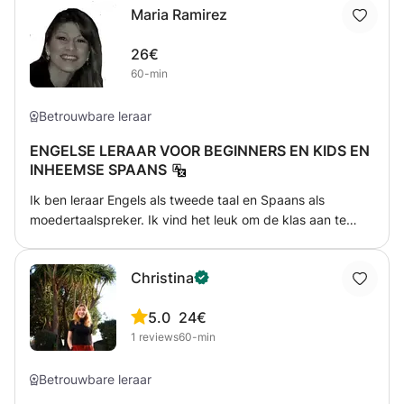
Maria Ramirez
Dynamische, gepersonaliseerde lessen voor alle niveaus.
Hooggekwalificeerde native docenten. Praktische focus:
26€
leren door situaties uit het echte leven en alledaagse
60-min
gesprekken. Gastvrije en vriendelijke omgeving
Betrouwbare leraar
ENGELSE LERAAR VOOR BEGINNERS EN KIDS EN
INHEEMSE SPAANS
Ik ben leraar Engels als tweede taal en Spaans als
moedertaalspreker. Ik vind het leuk om de klas aan te
passen aan de behoeften van de persoon en het
interessant en leuk te maken. Ik geloof dat als iemand
Christina
geniet van wat ze leren, ze sneller en beter leren.
5.0
24€
1
reviews
60-min
Betrouwbare leraar