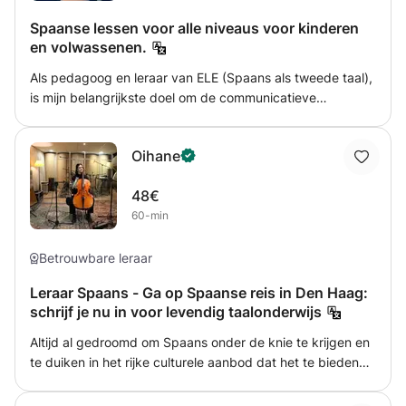
Spaanse lessen voor alle niveaus voor kinderen
en volwassenen.
Als pedagoog en leraar van ELE (Spaans als tweede taal),
is mijn belangrijkste doel om de communicatieve
vaardigheden van studenten te ontwikkelen en hen te
versterken als interculturele sprekers. Om het uit te
Oihane
voeren, werk ik met verschillende materialen en
gereedschappen die de lessen dynamiek en interactie
48€
geven. De lessen worden aangepast aan de behoeften en
60-min
het niveau van de cursisten.
Betrouwbare leraar
Leraar Spaans - Ga op Spaanse reis in Den Haag:
schrijf je nu in voor levendig taalonderwijs
Altijd al gedroomd om Spaans onder de knie te krijgen en
te duiken in het rijke culturele aanbod dat het te bieden
heeft? Jouw kans is nu! Doe mee met onze spannende
Spaanse lessen in Den Haag! Wat wordt er aangeboden?