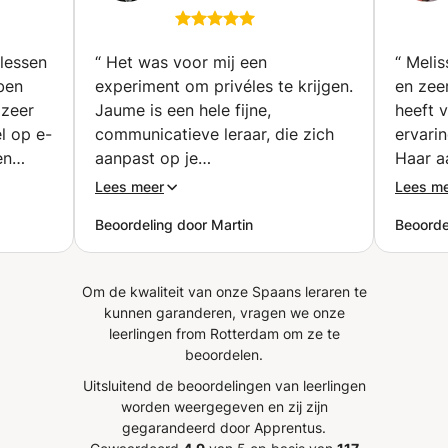
eren?
EN/OF GEVORDERDEN
(Brussel)
 lessen
“
Het was voor mij een
“
Melis
ben
experiment om privéles te krijgen.
en zeer
 zeer
Jaume is een hele fijne,
heeft 
l op e-
communicatieve leraar, die zich
ervarin
en
aanpast op je
Haar a
belangstellingsvelden. Hij heeft
opgezet
Lees meer
Lees m
als ik
ook een hele brede algemene
Aan de
Beoordeling door Martin
Beoorde
n
ontwikkeling en geeft duiding bij
raad h
lands
de woorden en de etymologische
veel va
erg
en culturele betekenis. Ondanks
met o.a
Om de kwaliteit van onze Spaans leraren te
jd
dat ik weinig huiswerktijd heb,
Wat wi
kunnen garanderen, vragen we onze
 we
merk ik dat er veel blijft hangen
leerlingen from Rotterdam om ze te
in mijn grijze hersencellen, dankzij
beoordelen.
de aanpak van Jaume. Een
Uitsluitend de beoordelingen van leerlingen
es een
absolute aanrader.
”
worden weergegeven en zij zijn
tting
gegarandeerd door Apprentus.
en die