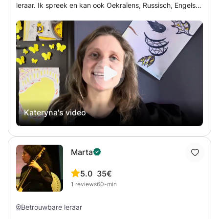
leraar. Ik spreek en kan ook Oekraïens, Russisch, Engels
en Nederlands onderwijzen :) Ik leer graag nieuwe dingen,
vooral talen. En ik deel ook graag kennis en
studiemethoden. Ik schrijf gedichten en proza, teken
abstracties. Ik geloof in de perfectie van de wereld en een
mooie toekomst. Ik heb 3 jaar ervaring als docent: 1 jaar
ervaring met het online lesgeven van Spaans; 2 jaar
ervaring met privé online Engelse lessen; 7 maanden
offline ervaring met het lesgeven van Engels aan
Oekraïense vluchtelingen in Nederland. Interessante en
Kateryna's video
leuke Spaanse lessen voor kinderen en volwassenen die in
hun hart nog steeds kind zijn. We kijken tekenfilms,
luisteren naar liedjes, lezen poëzie en proza. We
analyseren wat er gebeurt, we spreken veel hardop, doen
Marta
uitspraakoefeningen, doen interessante oefeningen. We
zingen ook veel - want dat is de beste manier om een
5.0
35€
nieuwe taal te leren. Ik regel ook een oefening met een
1
reviews
60-min
native Ecuadorian. Ik heb zelf lang in Ecuador en Spanje
gewoond en oefen elke dag met native speakers in de
Betrouwbare leraar
taal.