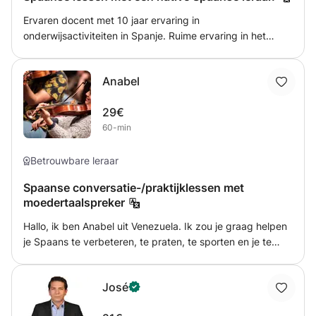
Ervaren docent met 10 jaar ervaring in
onderwijsactiviteiten in Spanje. Ruime ervaring in het
behalen van goede resultaten op alle gebieden
(grammatica, spreken, luisteren, etc.) die de student
Anabel
kunnen helpen groeien en zich kunnen voorbereiden op
het afleggen van examens of het verbeteren van zijn
29€
kennis. Ik zorg ervoor dat de lessen leuk maar toch
60-min
uitdagend zijn om de gewenste resultaten te behalen.
Betrouwbare leraar
Spaanse conversatie-/praktijklessen met
moedertaalspreker
Hallo, ik ben Anabel uit Venezuela. Ik zou je graag helpen
je Spaans te verbeteren, te praten, te sporten en je te
betrekken bij onze cultuur. Ik vind het leerproces en het
bedenken van strategieën om dit te faciliteren een heel
José
fascinerend leerproces. Ik hoop dat we dit samen kunnen
doen! Hartelijke groeten, Anabel.