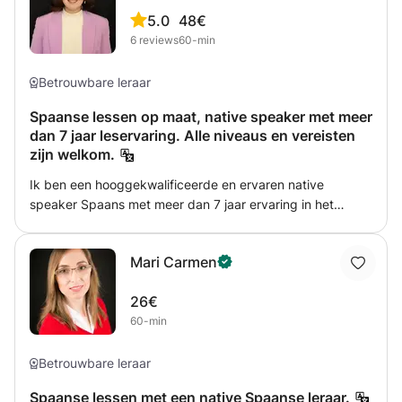
een praatje kunnen maken. Voor alle opties heb ik de
5.0
48€
juiste lessen op maat en gewoon eenvoudig bij jou thuis
6
reviews
60-min
wanneer jij kunt. Wil je Spaans leren met de beste
"profesor"? Boek mijn les!!
Betrouwbare leraar
Spaanse lessen op maat, native speaker met meer
dan 7 jaar leservaring. Alle niveaus en vereisten
zijn welkom.
Ik ben een hooggekwalificeerde en ervaren native
speaker Spaans met meer dan 7 jaar ervaring in het
lesgeven in Nederland. Ik heb een bachelordiploma in
Engels en Spaans van de Universiteit van Alcalá (UAH). Ik
Mari Carmen
maak lesplannen op maat voor elke leerling en richt me
daarbij precies op jouw doelen en wensen. Ik heb
26€
lesgegeven aan mensen met allerlei achtergronden,
60-min
leeftijden, doelen en vaardigheden. Ik geef graag
conversatielessen, grammaticalessen en
examentrainingen. Alles wat je nodig hebt, regel ik graag
Betrouwbare leraar
samen met jou. Ik spreek Engels, Spaans en Nederlands.
Spaanse lessen met een native Spaanse leraar.