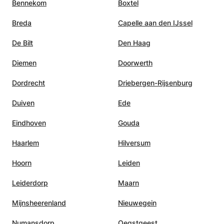
Bennekom
Boxtel
Breda
Capelle aan den IJssel
De Bilt
Den Haag
Diemen
Doorwerth
Dordrecht
Driebergen-Rijsenburg
Duiven
Ede
Eindhoven
Gouda
Haarlem
Hilversum
Hoorn
Leiden
Leiderdorp
Maarn
Mijnsheerenland
Nieuwegein
Numansdorp
Oegstgeest