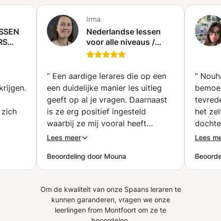
woordenschat en intensieve communicatieve oefeningen
combineren. 🎁 SPECIALE BONUS Zodra je je eerste les
Irma
boekt, krijg je direct toegang tot een privéleslokaal met al
ESSEN
Nederlandse lessen
het benodigde materiaal: Interactieve tools,
RS
voor alle niveaus /
woordenlijsten, grammatica-uitleg, oefeningen en leuke
ERDEN
Nederlandse lessen
extra's om in je eigen tempo vooruit te komen. ✨ Maak
voor elk niveau.
van je Spaanse leerervaring een plezierige, praktische en
“
Een aardige lerares die op een
“
Nouha
echt effectieve ervaring!
rijgen.
een duidelijke manier les uitleg
bemoed
geeft op al je vragen. Daarnaast
tevrede
 zich
is ze erg positief ingesteld
het ze
waarbij ze mij vooral heeft
dochte
heeft
gemotiveerd om mijn best te
Bedank
Lees meer
Lees m
ene
doen voor spaans. Een aanrader!
Beoordeling door Mouna
Beoordel
ng bij
”
gische
danks
Om de kwaliteit van onze Spaans leraren te
heb,
kunnen garanderen, vragen we onze
angen
leerlingen from Montfoort om ze te
 dankzij
beoordelen.