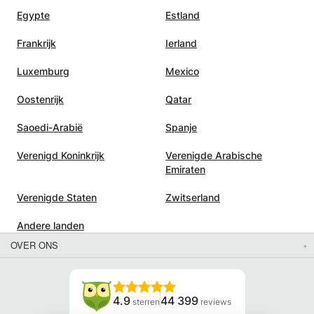
Egypte
Estland
Frankrijk
Ierland
Luxemburg
Mexico
Oostenrijk
Qatar
Saoedi-Arabië
Spanje
Verenigd Koninkrijk
Verenigde Arabische
Emiraten
Verenigde Staten
Zwitserland
Andere landen
OVER ONS
4.9
44 399
sterren
reviews