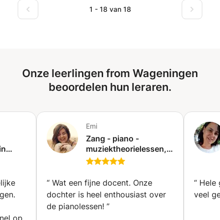
examens. Mogelijke vakken: - Wiskunde A/B - Scheikunde
1 - 18 van 18
- Natuurkunde - Nederlands - Engels
Onze leerlingen from Wageningen
beoordelen hun leraren.
Emi
Zang - piano -
in
muziektheorielessen,
rkunde,
gegeven in Ede (in het
Engels of Nederlands)
(Ede)
lijke
“
Wat een fijne docent. Onze
“
Hele 
ggen.
dochter is heel enthousiast over
veel g
de pianolessen!
”
snel op