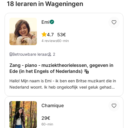
18 leraren in Wageningen
Emi
4.7
53€
4
reviews
60-min
Betrouwbare leraar
2
Zang - piano - muziektheorielessen, gegeven in
Ede (in het Engels of Nederlands)
Hallo! Mijn naam is Emi - ik ben een Britse muzikant die in
Nederland woont. Ik heb ongelooflijk veel geluk gehad
dat ik ongelooflijke muzikale ervaringen heb gehad...
Enkele hoogtepunten, waaronder optreden voor de
Chamique
BBC/Ronnie Scott's TV Nights/O2 VIP Lounge/support
voor acts als JP Cooper, en het oprichten van de Limelight
29€
Sessions (internationale maandelijkse muziekavonden ,
60-min
met acts als Nick Wilson/Joe Buck/Hannah Grace, en nog