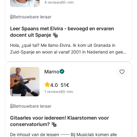
4
reviews
60-min
voorbereiden op een mooie vakantie? dan help ik je
graag.
Betrouwbare leraar
Leer Spaans met Elvira - bevoegd en ervaren
docent uit Spanje
Hola, ¿qué tal? Me llamo Elvira. Ik kom uit Granada in
Zuid-Spanje en woon al vanaf 2001 in Nederland en geef
sindsdien Spaanse les - op alle niveaus en voor alle
leeftijden, en zowel privé als aan groepen (dan wordt de
Marno
prijs later bepaald). Wilt u ook Spaans leren of uw kennis
verbeteren? Neem dan vrijblijvend contact met mij op om
4.0
51€
de mogelijkheden te verkennen. Lessen worden uiteraard
1
reviews
60-min
altijd aangepast aan uw voorkennis en eventuele
specifieke wensen of interesses. En plezier in het leren
staat bij mij centraal!
Betrouwbare leraar
Gitaarles voor iedereen! Klaarstomen voor
conservatorium?
De inhoud van de lessen ----- Bij Musiclab komen alle