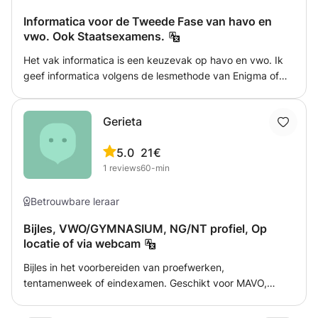
Informatica voor de Tweede Fase van havo en
vwo. Ook Staatsexamens.
Het vak informatica is een keuzevak op havo en vwo. Ik
geef informatica volgens de lesmethode van Enigma of
die van Instruct. Dat zijn de twee meest gebruikelijke
lesmethoden. Ik heb jarenlang klassikaal in deze vakken
Gerieta
les gegeven en vind het leuk om dit naast mijn dagelijkse
baan te doen.
5.0
21€
1
reviews
60-min
Betrouwbare leraar
Bijles, VWO/GYMNASIUM, NG/NT profiel, Op
locatie of via webcam
Bijles in het voorbereiden van proefwerken,
tentamenweek of eindexamen. Geschikt voor MAVO,
HAVO, VWO en GYMNASIUM. We kunnen samen de
lesstof doornemen en oefenen voor tentamens en/of