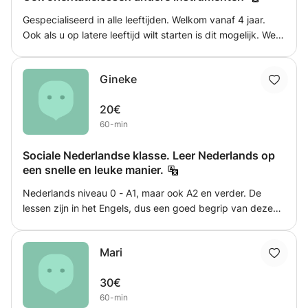
skype of teams.
Gespecialiseerd in alle leeftijden. Welkom vanaf 4 jaar.
Ook als u op latere leeftijd wilt starten is dit mogelijk. We
kijken samen naar uw wensen, er is veel mogelijk: In korte
termijn met je techniek of toonkwaliteit een sprong
Gineke
voorwaarts maken, duetten spelen, enz. Bij jonge kids of
jongeren met problematiek worden de lessen flexibel ter
20€
plekke aangepast aan de concentratieboog.
60-min
Sociale Nederlandse klasse. Leer Nederlands op
een snelle en leuke manier.
Nederlands niveau 0 - A1, maar ook A2 en verder. De
lessen zijn in het Engels, dus een goed begrip van deze
taal is vereist. Groepen variëren normaal gesproken van 3
tot 5 personen, maar 1 of 2 is ook mogelijk.
Mari
30€
60-min