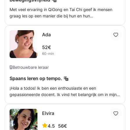
Met veel ervaring in QiGong en Tai Chi geef ik mensen
graag les op een manier die bij hun en hun
bewegingsmogelijkheden past. Door in te spelen op
behoefte aan meer balans en welbevinden kunnen we met
Ada
Tai chi en Qi gong daar gemakkelijk een weg naartoe
vinden.
52€
60-min
Betrouwbare leraar
Spaans leren op tempo.
¡Hola a todos! Ik ben een enthousiaste en een
gepassioneerde docent. Ik vind het belangrijk om in mijn
lessen in te gaan op jouw wensen en de nadruk te leggen
op dat wat jij graag wilt weten, wat je nog moeilijk vindt en
Elvira
wat je nodig hebt om je in het Spaans verstaanbaar te
maken. Wil jij je kennis van het Spaans verbeteren, je
4.5
56€
werkwoorden ophalen, jouw examn halen of je