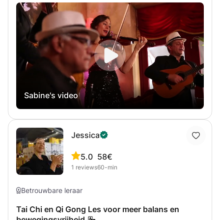
Sabine studeerde 2003 af in de richting klassieke viool.
Ze geeft sindsdien met veel bevlogenheid en passie viool
en pianoles. In de loop der jaren heeft Sabine veel
ervaring opgedaan.
Sabine's video
Jessica
5.0
58€
1
reviews
60-min
Betrouwbare leraar
Tai Chi en Qi Gong Les voor meer balans en
bewegingsvrijheid