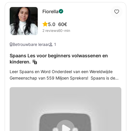
Fiorella
5.0
60€
2
reviews
60-min
Betrouwbare leraar
1
Spaans Les voor beginners volwassenen en
kinderen.
Leer Spaans en Word Onderdeel van een Wereldwijde
Gemeenschap van 559 Miljoen Sprekers! Spaans is de
tweede meest gesproken taal ter wereld, met maar liefst
559 miljoen mensen die het spreken. En jij kunt daar een
van zijn! Of je nu naar een Spaanssprekend land reist,
nieuwe mensen wilt ontmoeten, of gewoon je persoonlijke
vaardigheden wilt uitbreiden, het leren van Spaans opent
talloze deuren voor jou. Spaans leren hoeft helemaal niet
ingewikkeld te zijn. We kunnen eenvoudig beginnen met
de meest nuttige en veelvoorkomende zinnen die je in het