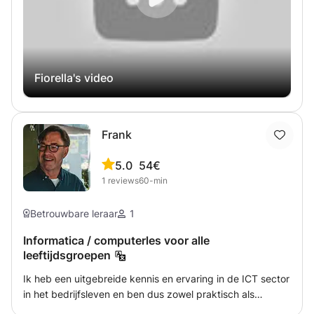
dagelijks leven kunt gebruiken. Denk aan:
"Goedemorgen", "Goedenavond", "Dank u" en "Tot ziens".
Dit zijn de basis die je meteen in de praktijk kunt brengen!
Fiorella's video
Frank
5.0
54€
1
reviews
60-min
Betrouwbare leraar
1
Informatica / computerles voor alle
leeftijdsgroepen
Ik heb een uitgebreide kennis en ervaring in de ICT sector
in het bedrijfsleven en ben dus zowel praktisch als
theoretisch goed onderlegd Ik geef Informatica les in de