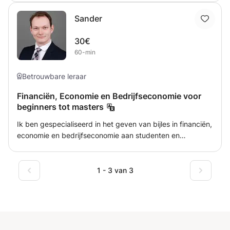
onderbouw en bovenbouw dus VMBO, HAVO, VWO en
Sander
MBO. Dit kan On-line (dus op afstand) of face-en-face
30€
60-min
Betrouwbare leraar
Financiën, Economie en Bedrijfseconomie voor
beginners tot masters
Ik ben gespecialiseerd in het geven van bijles in financiën,
economie en bedrijfseconomie aan studenten en
volwassenen. In deze cursus wil ik mijn studenten
uitdagen door ze steeds complexere oefeningen te laten
doen. Omdat ik een groot voorstander ben van leren door
1 - 3 van 3
te doen, richt ik mijn lessen sterk op praktische
oefeningen en probeer ik lezingen en theoretische uitleg
tot een minimum te beperken.