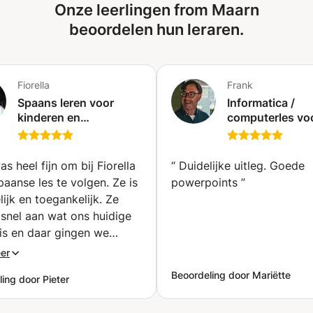
Onze leerlingen from Maarn
beoordelen hun leraren.
Fiorella
Frank
Spaans leren voor
Informatica /
kinderen en
computerles voo
volwassenen voor
leeftijdsgroepe
iedereen (Maarn)
(Zeist)
s heel fijn om bij Fiorella
“
Duidelijke uitleg. Goede
paanse les te volgen. Ze is
powerpoints
”
lijk en toegankelijk. Ze
snel aan wat ons huidige
is en daar gingen we
mee door. Ook culturele
er
erpen kwamen aan bod.
Beoordeling door Mariëtte
ing door Pieter
volgen onze lessen
ig bij haar.
”