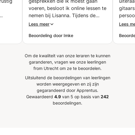
rustig
gesprekken die ik moest gaan
uitera
voeren, besloot ik online lessen te
gitaars
nemen bij Lisanna. Tijdens de
persoo
ebruikt
lessen hebben we veel geoefend
lessen 
Lees meer
Lees m
ment.
met werksituaties die voor mij
op wat 
Beoordeling door Imke
Beoorde
 te
relevant waren. We deden
tegelij
jn om
gesprekken na die ik op mijn
om din
leedt
werk moest voeren, waardoor ik
spanne
Om de kwaliteit van onze leraren te kunnen
heel gericht kon oefenen. Lisanna
gedach
garanderen, vragen we onze leerlingen
gaf altijd waardevolle, concrete
moeili
from Utrecht om ze te beoordelen.
pbouw
feedback en wist precies waar ik
finger
Uitsluitend de beoordelingen van leerlingen
nog winst kon behalen.
veel p
worden weergegeven en zij zijn
n
Bovendien gaf Lisanna ook veel
bij hem
gegarandeerd door Apprentus.
jke
positieve feedback, waardoor ik
Gewaardeerd
4.9
van 5 op basis van
242
 hij
steeds meer zelfvertrouwen
beoordelingen.
kreeg in het spreken. Door de
. Zijn
lessen voel ik nu helemaal geen
erzaam
spanning meer bij het voeren van
n
Engelstalige gesprekken op mijn