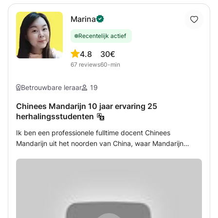
Marina
Recentelijk actief
4.8
30€
67
reviews
60-min
Betrouwbare leraar
19
Chinees Mandarijn 10 jaar ervaring 25
herhalingsstudenten
Ik ben een professionele fulltime docent Chinees
Mandarijn uit het noorden van China, waar Mandarijn
vandaan komt. Ik geef al zo'n 10 jaar les als docent. Ik
heb mijn eigen school en website om Chinees te studeren.
De leeftijden van de studenten zijn van 3 tot volwassenen.
Ze zijn van over de hele wereld. Je kunt online bij mij
studeren / naar mijn kantoor komen / Go-home lessen. De
lessen kunnen een-op-een of groepslessen zijn. Ik heb