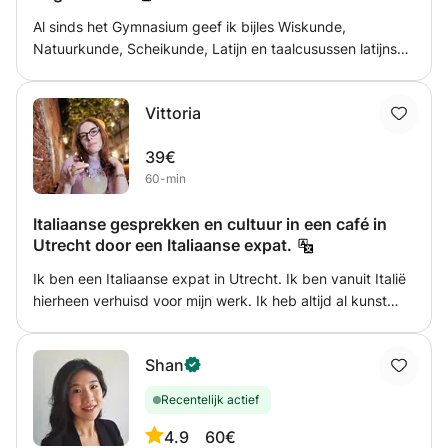
zijn met een leuke leraar en materialen. Ik geloof dat
Al sinds het Gymnasium geef ik bijles Wiskunde,
interesse de beste leermeester is. Dus ik doe mijn best om
Natuurkunde, Scheikunde, Latijn en taalcusussen latijnse
me voor de lessen voor te bereiden en materiaal na de
talen Portugees Spaans Frans en Italiaans van niveau
lessen naar de studenten te sturen. De lessen kunnen in
basis of beginner tot niveau Gymnasium. Voor
het Chinees, Engels worden gegeven.
Vittoria
Basisschoolleerlingen ook rekenen bijvoorbeeld met
breuken en procenten en alle andere modules. Ook
39€
nederlandse grammatica en spelling.
60-min
Italiaanse gesprekken en cultuur in een café in
Utrecht door een Italiaanse expat.
Ik ben een Italiaanse expat in Utrecht. Ik ben vanuit Italië
hierheen verhuisd voor mijn werk. Ik heb altijd al kunst
gemaakt en gedichten geschreven, en koken is mijn grote
passie. Nu werk ik in de horeca. Ik heb ervaring met
Shan
lesgeven en het uitleggen van concepten, en ik ben er erg
goed in om mensen op hun gemak te stellen, ongeacht
Recentelijk actief
hun voorbereidingsniveau of als ze een fout maken – ik
bouw graag iets op. Ik creëer een gastvrije omgeving om
4.9
60€