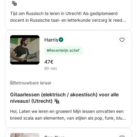
uit het echte leven Klaar om te beginnen? Stuur me een
bericht!
Tijd om Russisch te leren in Utrecht! Als gediplomeerd
docent in Russische taal- en letterkunde verzorg ik reeds
20 jaar - met succes - cursussen in Russische Taal en
informeer mensen over de Russisch De taalcursussen
Harris
worden op maat gegeven, afhankelijk van het niveau van
de student. * Basiscursus * Zakelijk cursus * Nederlands
Recentelijk actief
voor Russischtalige * Cursussen over de Nederlandse
literatuur en cultuur * Taal op reis De student kan kiezen
47€
voor individuele lessen of deelname aan lessen met een
60-min
groep cursisten. De lessen worden gegeven door een
gediplomeerd docent in Russische taal- en letterkunde. In
Betrouwbare leraar
het lesprogramma wordt ook tijd ingepast voor de
Russische cultuur
Gitaarlessen (elektrisch / akoestisch) voor alle
niveaus! (Utrecht)
Hoi, Laten we leren en groeien! Mijn lessen omvatten een
breed scala aan elementen, van stijlen als pop, funk, blues
en jazz tot meer specifieke technieken zoals fingerstyle,
experimenteren met open stemmingen, improvisatie,