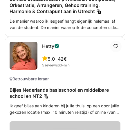
ook met bepaalde boeken, afhankelijk van het niveau en
Orkestratie, Arrangeren, Gehoortraining,
de vereisten. Tenzij je je wilt richten op specifieke
Harmonie & Contrapunt aan in Utrecht
vaardigheden, probeer ik spreken en luisteren op te
nemen tijdens de sessie, terwijl lees- en schrijfoefeningen
De manier waarop ik lesgeef hangt eigenlijk helemaal af
als huiswerk worden gegeven. Grammaticapunten worden
van de student. De manier waarop ik de concepten uitleg,
behandeld wanneer ze ter sprake komen.
de lessen plan en structureer en elk onderwerp benader,
hangt allemaal af van of de student een beginner,
Hetty
halfgevorderd of gevorderd persoon is en of hij of zij
enige ervaring heeft met het onderwerp. Elke student
5.0
42€
heeft verschillende behoeften en verschillende
5
reviews
60-min
capaciteiten. Het is gewoon een kwestie van de student
leren kennen, om zowel de zwakke punten als de sterke
punten te identificeren waaraan gewerkt kan worden.
Betrouwbare leraar
Bijles Nederlands basisschool en middelbare
school en NT2
Ik geef bijles aan kinderen bij jullie thuis, op een door jullie
gekozen locatie (max. 10 minuten reistijd) of online (vanaf
circa 12 jaar). Ook geef ik les in de Nederlandse taal:
conversatie, spelling, grammatica, lezen, NT2. Ik luister