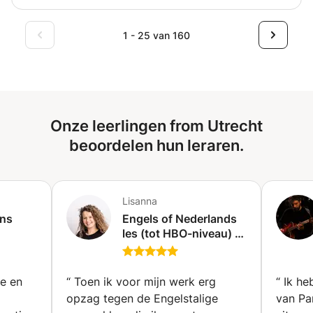
het bespelen van het Oud-instrument
1 - 25 van 160
Onze leerlingen from Utrecht
beoordelen hun leraren.
Lisanna
ons
Engels of Nederlands
les (tot HBO-niveau) of
andere vakken op
aanvraag (Oog in Al)
ge en
“
Toen ik voor mijn werk erg
“
Ik he
opzag tegen de Engelstalige
van Pan