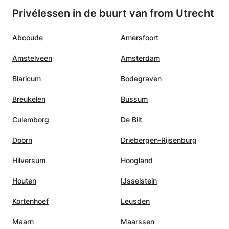
aanpak
werk, waar ik ontzettend blij mee
Privélessen in de buurt van from Utrecht
ouwen
ben. Ik raad het heel erg aan om
eit. Ik
bij Lisanna je Engels te
Abcoude
Amersfoort
e
verbeteren!
”
ie op
Amstelveen
Amsterdam
manier
Blaricum
Bodegraven
Breukelen
Bussum
Culemborg
De Bilt
Doorn
Driebergen-Rijsenburg
Hilversum
Hoogland
Houten
IJsselstein
Kortenhoef
Leusden
Maarn
Maarssen