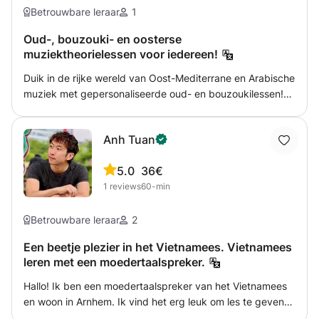
Betrouwbare leraar
1
Oud-, bouzouki- en oosterse
muziektheorielessen voor iedereen!
Duik in de rijke wereld van Oost-Mediterrane en Arabische
muziek met gepersonaliseerde oud- en bouzoukilessen!
Mijn naam is Stelios en ik ben een professionele muzikant
en docent uit Griekenland met meer dan 10 jaar ervaring
Anh Tuan
in het uitvoeren en doceren van traditionele Griekse,
Turkse, Balkan- en Arabische muziek. In deze lessen help
5.0
36€
ik je de technieken en unieke kenmerken van de oud en
1
reviews
60-min
bouzouki onder de knie te krijgen, en verken ik hun rol in
Griekse volksmuziek, rebetiko, Turkse en Arabische
muziek. Van basistechnieken en ritmes tot geavanceerde
Betrouwbare leraar
2
toonladders (makam) en versieringen, ik stem elke les af
Een beetje plezier in het Vietnamees. Vietnamees
op jouw vaardigheidsniveau en doelen. Naast techniek
leren met een moedertaalspreker.
verdiepen we ons in de culturele en historische context
van de muziek, waardoor je een diepere connectie krijgt
Hallo! Ik ben een moedertaalspreker van het Vietnamees
met deze prachtige tradities. Of je nu een absolute
en woon in Arnhem. Ik vind het erg leuk om les te geven
beginner bent of een ervaren speler die zijn vaardigheden
en de Vietnamese cultuur te delen met mensen met