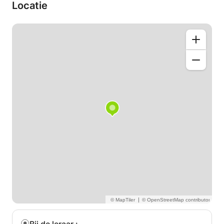
hoger onderwijs.
Locatie
Mijn onderwijsaanpak is gebaseerd op zelfmotivatie,
doorzettingsvermogen, verantwoordelijkheid voor
de studie, nieuwsgierigheid en een sterke wil om te
leren. Hiermee zou het leerproces gemakkelijk voor
u zijn en zult u leren hoe u biologische problemen
kunt oplossen met uw uitgebreide kennis van de
syllabus.
|