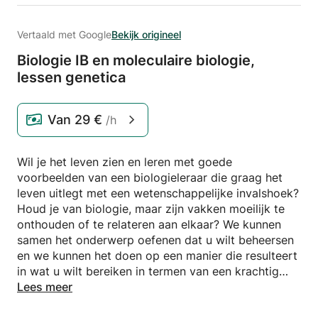
Vertaald met Google
Bekijk origineel
Biologie IB en moleculaire biologie,
lessen genetica
Van
29 €
/h
Wil je het leven zien en leren met goede
voorbeelden van een biologieleraar die graag het
leven uitlegt met een wetenschappelijke invalshoek?
Houd je van biologie, maar zijn vakken moeilijk te
onthouden of te relateren aan elkaar? We kunnen
samen het onderwerp oefenen dat u wilt beheersen
en we kunnen het doen op een manier die resulteert
in wat u wilt bereiken in termen van een krachtig
begrip van biologieklassen met hogere cijfers of hoe
Lees meer
u uw wetenschappelijke interesse kunt richten op