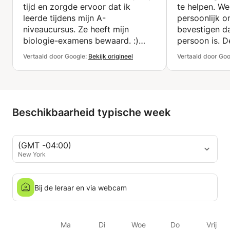
tijd en zorgde ervoor dat ik
te helpen. W
leerde tijdens mijn A-
persoonlijk o
niveaucursus. Ze heeft mijn
bevestigen da
biologie-examens bewaard. :)
persoon is. D
Bedankt voor alles, je bent mijn
viel een beetj
Vertaald door Google:
Bekijk origineel
Vertaald door Goo
held.
onderwerp va
nam Esra de 
mogelijk te h
Beschikbaarheid typische week
(GMT -04:00)
New York
Bij de leraar en via webcam
Ma
Di
Woe
Do
Vrij