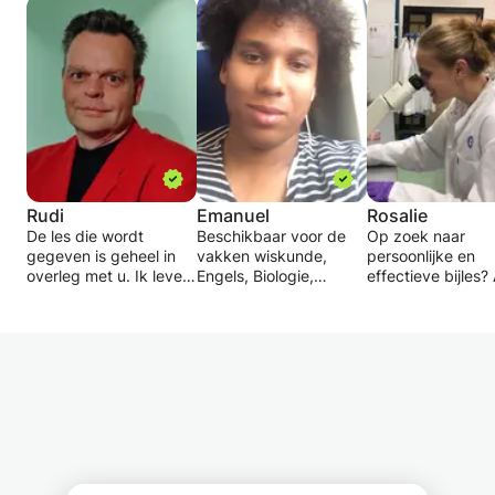
Rudi
Emanuel
Rosalie
De les die wordt
Beschikbaar voor de
Op zoek naar
gegeven is geheel in
vakken wiskunde,
persoonlijke en
overleg met u. Ik lever
Engels, Biologie,
effectieve bijles? 
maatwerk binnen de
Natuurkunde en
PhD bied ik
grenzen van mijn
Scheikunde.
begeleiding aan
vermogen.
middelbare schol
Gestructureerde en
in zowel exacte 
Ik ben een docent
systematische lessen
als talen. Ik heb j
biologie tweedegraads
waarin zowel aandacht
bijles gegeven bi
(BEd) en ik ben
wordt besteed aan de
bijles instituut, z
afgestudeerd in de
stof die momenteel op
op-1 als lessen v
medische biologie
school behandeld
een klas. Dankzij mijn
(BSc). Ik heb eerst 15
wordt, eventuele
ervaring in onderw
jaar op laboratoria
aanvullingen op de
en onderzoek kan