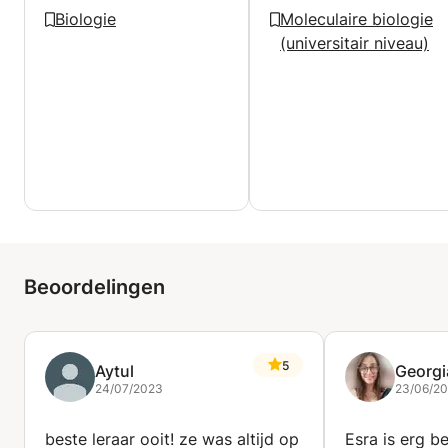
Biologie
Moleculaire biologie
(universitair niveau)
Beoordelingen
5
Aytul
Georgi
24/07/2023
23/06/2
beste leraar ooit! ze was altijd op
Esra is erg b