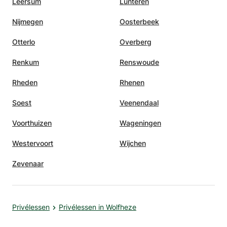
Leersum
Lunteren
Nijmegen
Oosterbeek
Otterlo
Overberg
Renkum
Renswoude
Rheden
Rhenen
Soest
Veenendaal
Voorthuizen
Wageningen
Westervoort
Wijchen
Zevenaar
Privélessen
Privélessen in Wolfheze