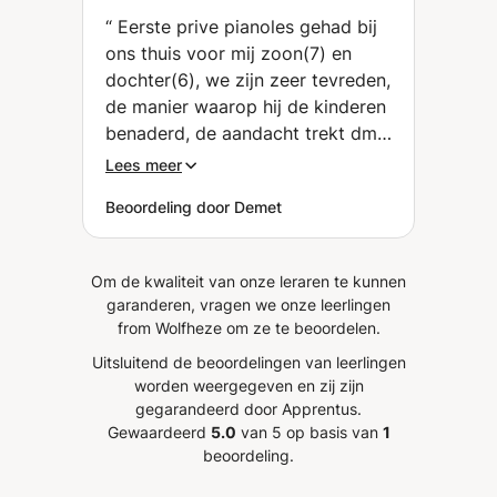
(Barneveld)
“
Eerste prive pianoles gehad bij
ons thuis voor mij zoon(7) en
dochter(6), we zijn zeer tevreden,
de manier waarop hij de kinderen
benaderd, de aandacht trekt dmv
lesmateriaal(draairad, schrijfbord)
Lees meer
en de toepassingen op onze
Beoordeling door Demet
vleugel waren erg professioneel.
We gaan door met Naben!
”
Om de kwaliteit van onze leraren te kunnen
garanderen, vragen we onze leerlingen
from Wolfheze om ze te beoordelen.
Uitsluitend de beoordelingen van leerlingen
worden weergegeven en zij zijn
gegarandeerd door Apprentus.
Gewaardeerd
5.0
van 5 op basis van
1
beoordeling.