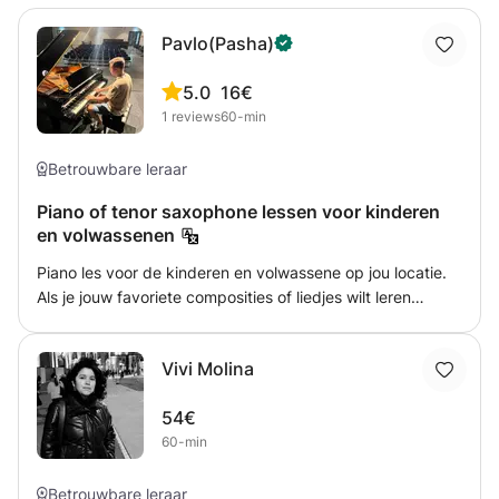
Pavlo(Pasha)
5.0
16€
1
reviews
60-min
Betrouwbare leraar
Piano of tenor saxophone lessen voor kinderen
en volwassenen
Piano les voor de kinderen en volwassene op jou locatie.
Als je jouw favoriete composities of liedjes wilt leren
spelen, dan ben je van harte welkom om les bij mij te
nemen. Tijdens mijn lessen leer je zowel klassieke muziek
Vivi Molina
als je favoriete popcomposities spelen. Indien gewenst,
verdiepen wij ons in de muziektheorie en de
54€
basisbeginselen van jazz. De training begint bij het begin
60-min
en eindigt bij het eindresultaat. Ik geef ook extra lessen
aan kinderen en volwassenen die al een muziekopleiding
volgen. Ik geef ook de lessen voor de mensen die tenor
Betrouwbare leraar