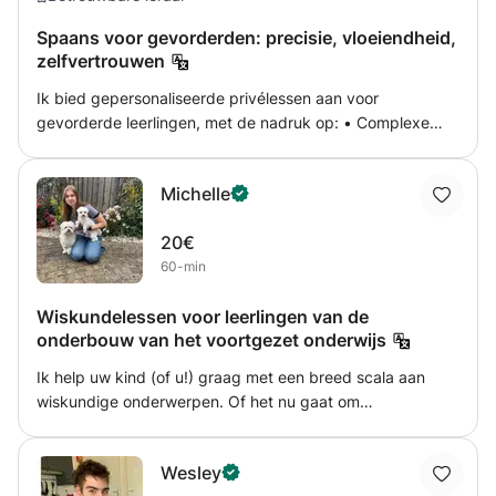
saxophone willen spelen!!!
Spaans voor gevorderden: precisie, vloeiendheid,
zelfvertrouwen
Ik bied gepersonaliseerde privélessen aan voor
gevorderde leerlingen, met de nadruk op: • Complexe
grammaticale structuren • Academisch en professioneel
Spaans • Vloeiende conversatie over complexe
Michelle
onderwerpen Of u nu uw schrijfvaardigheid wilt
verbeteren, u wilt voorbereiden op een examen of met
20€
meer zelfvertrouwen wilt spreken, ik ontwerp een
60-min
programma dat is afgestemd op uw doelen. Ik hanteer
een flexibel schema en kan sessies zowel fysiek als online
Wiskundelessen voor leerlingen van de
geven, wat u het beste uitkomt.
onderbouw van het voortgezet onderwijs
Ik help uw kind (of u!) graag met een breed scala aan
wiskundige onderwerpen. Of het nu gaat om
huiswerkbegeleiding of de voorbereiding op toetsen, ik
bied geduldige en ondersteunende begeleiding. Ik ben
Wesley
bekend met zowel het IB- als het Nederlandse curriculum