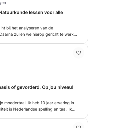
ngen
atuurkunde lessen voor alle
nt bij het analyseren van de
Daarna zullen we hierop gericht te werk
 geven en dan zullen we samen oefenen.
 de lessen om ook goed oefent. Ik heb
udeerd op de Radboud Universiteit.
ik afgesloten met een 8. Ik kan je dus
heb al eerder wiskunde bijles gegeven en
rlingen. Verder heb ik ook
e en natuurkunde, dus daar kan ik je ook
basis of gevorderd. Op jou niveau!
jn moedertaal. Ik heb 10 jaar ervaring in
iteit is Nederlandse spelling en taal. Ik
sis en ver gevorderd. Geheel op jou