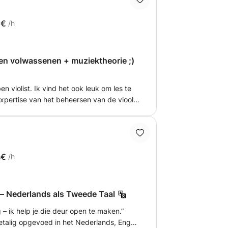
2€
/h
 en volwassenen + muziektheorie ;)
ben violist. Ik vind het ook leuk om les te
expertise van het beheersen van de viool
s volwassenen 🎶 Ik begon mijn
haalde later een bachelor- en
ULeuven in België.
4€
/h
NT2-lessen voor Kinderen – Nederlands als Tweede Taal
ng – ik help je die deur open te maken.”
ietalig opgevoed in het Nederlands, Engels