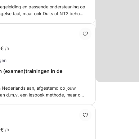
begeleiding en passende ondersteuning op
else taal, maar ook Duits of NT2 behoort
sen betreffen lessen op maat.
ts en NT2 op alle niveaus, tevens
 leerproblemen (dyslexie, problemen
hterstanden). Tevens examentrainingen
s voor het omgaan met examenteksten
5€
/h
r anderstalige kinderen: ondersteuning
ngen
 individueel helpen van leerlingen met hun
taal
n (examen)trainingen in de
 in Nederlands aan, afgestemd op jouw
kan d.m.v. een lesboek methode, maar ook
. Samen bekijken we waar je staat en
g te geven aan de inhoud van de lessen.
0€
/h