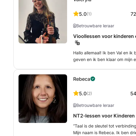
5.0
7
(
1
)
Betrouwbare leraar
Vioollessen voor kinderen
Hallo allemaal! Ik ben Val en ik 
geven en ik ben klaar om mijn 
te delen met zowel kinderen al
muziekopleiding in Minsk en be
Rebeca
masterdiploma muziek aan de K
5.0
5
(
2
)
Betrouwbare leraar
“Taal is de sleutel tot verbindi
Mijn naam is Rebeca. Ik ben dr