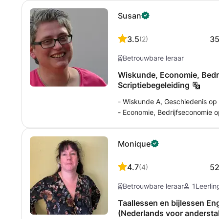
Susan
3.5
3
(
2
)
Betrouwbare leraar
Wiskunde, Economie, Bedr
Scriptiebegeleiding
- Wiskunde A, Geschiedenis op 
- Economie, Bedrijfseconomie o
onderwijs, tevens ook HBO/Unive
van het voortgezet onderwijs, 
Monique
onderwerpen)
4.7
5
(
4
)
Betrouwbare leraar
1
Leerlin
Taallessen en bijlessen En
(Nederlands voor andersta