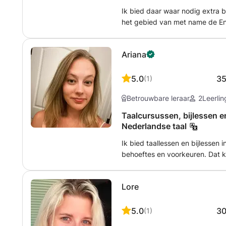
Ik bied daar waar nodig extra 
het gebied van met name de Eng
tot de mogelijkheden. Alle les
Bijlessen/Taallessen Engels/Dui
Ariana
kinderen/jong volwassenen met
korte termijngeheugen, leerac
Engels en Duits: tips en truc
5.0
3
(
1
)
Taalbegeleiding Nederlands voo
Betrouwbare leraar
2
Leerli
van de school/leerkracht en het
achterstand op het gebied van 
Taalcursussen, bijlessen e
Nederlandse taal
Ik bied taallessen en bijlessen
behoeftes en voorkeuren. Dat 
op een creatief ingevulde wijze
bepalen we een doel om richtin
Lore
5.0
3
(
1
)