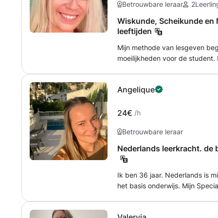
Betrouwbare leraar
2
Leerli
Wiskunde, Scheikunde en N
leeftijden
Mijn methode van lesgeven begi
moeilijkheden voor de student. 
gaan. Ik zal eerst meer uitleg
Het is belangrijk dat je buiten
Angelique
informatica (en wiskunde) gest
Wiskunde op het gymnasium heb 
bijles geven op elk niveau. Ik 
24€
/h
heb momenteel ook wiskunde lee
Betrouwbare leraar
bijlesleerlingen voor scheikund
mee helpen.
Nederlands leerkracht. de 
Ik ben 36 jaar. Nederlands is mi
het basis onderwijs. Mijn Special
spreek ook erg goed Engels. Ba
niveau. Spreken wordt leuk!
Valeryia