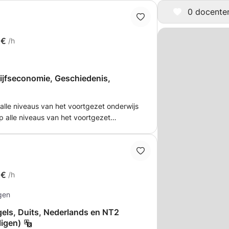
0 docenten 
5€
/h
ijfseconomie, Geschiedenis,
alle niveaus van het voortgezet onderwijs
p alle niveaus van het voortgezet
rsitair - Scriptiebegeleiding alle niveaus
tevens ook HBO/Universitair (economische
2€
/h
gen
gels, Duits, Nederlands en NT2
ligen)