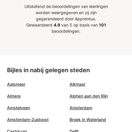
veel beter presteert en positiever
de aan
Uitsluitend de beoordelingen van leerlingen
n
is mbt wiskunde. Ook de
absolu
worden weergegeven en zij zijn
jke
flexibiliteit in de agenda van
gegarandeerd door Apprentus.
 hij
Sacha is een pre. We kunnen
Gewaardeerd
4.9
van 5 op basis van
101
Sacha daarom ook zeer
beoordelingen.
. Zijn
aanbevelen en zullen voor onze
erzaam
dochter van haar ondersteuning
n
gebruik blijven maken.
”
aanpak
ouwen
Bijles in nabij gelegen steden
eit. Ik
e
Aalsmeer
Alkmaar
ie op
manier
Almere
Alphen aan den Rijn
Amstelveen
Amsterdam
Amsterdam-Zuidoost
Broek in Waterland
Castricum
Delft