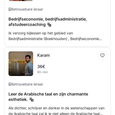
zelfvertrouwen te vergroten, wat de sleutel is tot het leren
van nieuwe vaardigheden.
Betrouwbare leraar
Bedrijfseconomie, bedrijfsadministratie,
afstudeercoaching
Ik verzorg bijlessen op het gebied van
Bedrijfsadministratie (Boekhouden) , Bedrijfseconomie
(kosten, externe verslaggeving, financiering) en
afstudeercoaching. Ik heb ruim 22 jaar ervaring in het
Karam
hbo. Voornamelijk in economische opleidingen, waaronder
AC, MER, BE, BE, FSM, FE en CO. Ik ben goed op de
36€
hoogte van de huidige exameneisen op het hbo.
60-min
Betrouwbare leraar
Leer de Arabische taal en zijn charmante
esthetiek.
Als dichter, schrijver en denker in de wetenschappen van
de Arabische taal zal ik je niet alleen de Arabische taal