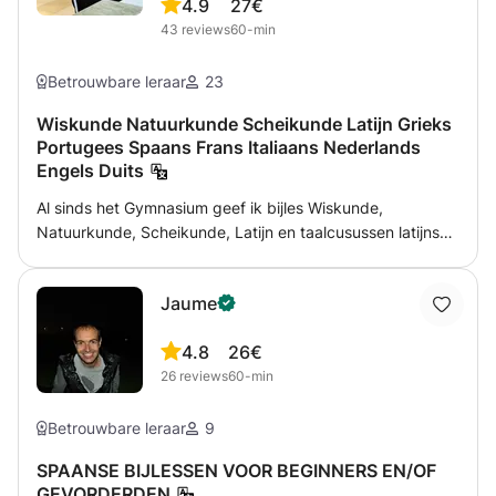
4.9
27€
43
reviews
60-min
Betrouwbare leraar
23
Wiskunde Natuurkunde Scheikunde Latijn Grieks
Portugees Spaans Frans Italiaans Nederlands
Engels Duits
Al sinds het Gymnasium geef ik bijles Wiskunde,
Natuurkunde, Scheikunde, Latijn en taalcusussen latijnse
talen Portugees Spaans Frans en Italiaans van niveau
basis of beginner tot niveau Gymnasium. Voor
Jaume
Basisschoolleerlingen ook rekenen bijvoorbeeld met
breuken en procenten en alle andere modules. Ook
4.8
26€
nederlandse grammatica en spelling.
26
reviews
60-min
Betrouwbare leraar
9
SPAANSE BIJLESSEN VOOR BEGINNERS EN/OF
GEVORDERDEN