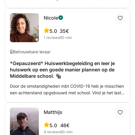
leren, maar ik zal je ook de charmante aspecten van deze
taal laten zien, zijn wonderen en zijn esthetiek in de
Nicole
Arabische literatuur en poëzie en hoe om ervan te
genieten, omdat ik geloof dat als je van iets houdt en
5.0
35€
ervan geniet, je het automatisch zult leren... De kracht om
1
reviews
60-min
iets te overwinnen is liefde.
Betrouwbare leraar
*Gepauzeerd* Huiswerkbegeleiding en leer je
huiswerk op een goede manier plannen op de
Middelbare school.
Door de omstandigheden mbt COVID-19 heb je misschien
een achterstand opgebouwd met school. Vind je het lastig
om de motivatie te vinden om je huiswerk te maken? Lukt
het je niet om een goede planning te maken? Of heb je
Matthijs
moeite om je aan een planning te houden? Ik kan je
helpen met al het bovenstaande. Samen kijken we waar jij
5.0
46€
tegenaan loopt en wat jij nodig hebt om door te kunnen
4
reviews
60-min
gaan met schoolwerk. We kunnen bijvoorbeeld een online