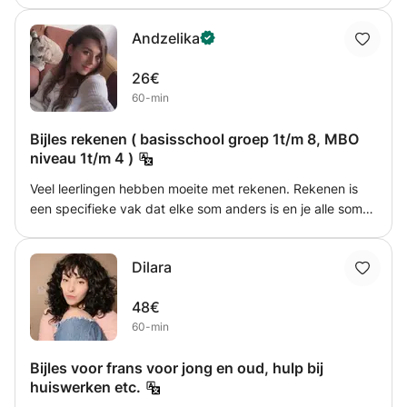
die betrekking hebben op het doel van de begeleiding
pedagogisch medewerker. Ik heb altijd zelf persoonlijk
nogmaals onderzocht worden. Hierbij krijgt u een veel
Andzelika
bijles gegeven. Mijn doel is om de leerling student zo
specifieker resultaat en groei te zien dan wanneer er niet
goed mogelijk te helpen in alle moeilijkheden die zij
gekozen is om het RD4 onderzoek af te nemen. Na de
26€
hebben. Ik geef huiswerk na elke les en geef periodieke
evaluatie zal besproken worden of de begeleiding
60-min
voortgangsrapporten.
afgerond kan worden, de begeleiding nog verlengd zal
worden of dat er andere stappen nodig zullen zijn.
Bijles rekenen ( basisschool groep 1t/m 8, MBO
niveau 1t/m 4 )
Veel leerlingen hebben moeite met rekenen. Rekenen is
een specifieke vak dat elke som anders is en je alle som
anders moet bereken, maar daarvoor heb je trucjes nodig.
Die trucjes kan ik de leerling leren, zodat ze beter de
Dilara
sommen kunnen bereken en makkelijker.
48€
60-min
Bijles voor frans voor jong en oud, hulp bij
huiswerken etc.