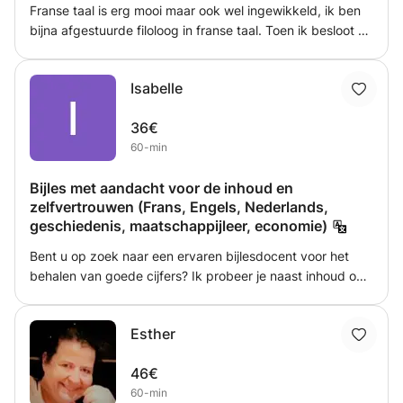
Franse taal is erg mooi maar ook wel ingewikkeld, ik ben
bijna afgestuurde filoloog in franse taal. Toen ik besloot dit
te studeren was frans een vak waarin ik nooit goed was
en zelfs een hekel had. Tot ik het besloot om te studeren
Isabelle
en het als een challenge zag, heb heel veel geleerd in mijn
studie en heb 5-6 maanden ook in frankrijk geleefd en
36€
gestudeerd.
60-min
Bijles met aandacht voor de inhoud en
zelfvertrouwen (Frans, Engels, Nederlands,
geschiedenis, maatschappijleer, economie)
Bent u op zoek naar een ervaren bijlesdocent voor het
behalen van goede cijfers? Ik probeer je naast inhoud ook
zelfvertrouwen en plezier in vakken bij te brengen. Mijn
doel is elke les uitdagend, lonend en leuk maken. Samen
Esther
bespreken wij welke doelen je wilt bereiken en aan de
hand daarvan wordt een individueel lesprogramma
46€
opgesteld. Voor elk leerprobleem vinden we een goede
60-min
oplossing! Het allerbelangrijkste is dat ik kan helpen je