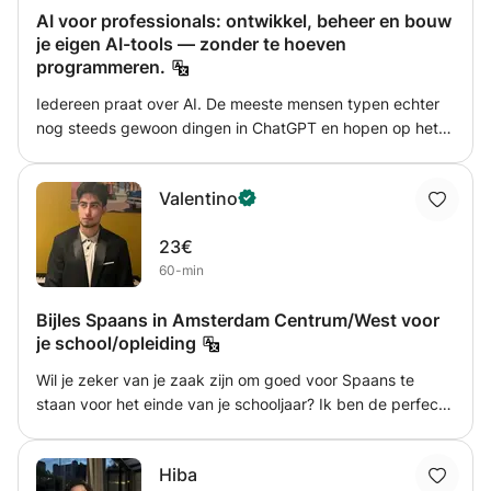
AI voor professionals: ontwikkel, beheer en bouw
je eigen AI-tools — zonder te hoeven
programmeren.
Iedereen praat over AI. De meeste mensen typen echter
nog steeds gewoon dingen in ChatGPT en hopen op het
beste. Deze cursus is bedoeld voor professionals,
creatievelingen en nieuwsgierigen die echt willen
Valentino
begrijpen hoe AI werkt – en het als een volwaardig
hulpmiddel in hun werk willen gebruiken. Geen trucjes met
23€
prompts. Geen zoveelste abonnementsapp. Echte,
60-min
praktische kennis die je de controle geeft. Ik heb meer
dan 15 jaar ervaring met het bouwen van grootschalige
Bijles Spaans in Amsterdam Centrum/West voor
machine learning-infrastructuren – aanbevelingssystemen,
je school/opleiding
rankingmodellen, grootschalige datapijplijnen – bij
bedrijven zoals Booking.com. Tegenwoordig beheer ik
Wil je zeker van je zaak zijn om goed voor Spaans te
mijn eigen AI-systemen lokaal, bouw ik agents die
staan voor het einde van je schooljaar? Ik ben de perfecte
daadwerkelijke workflows automatiseren en geef ik
bijles docent voor je! Ik ga je leren hoe het (basis)
trainingen over governance-frameworks aan organisaties
grammatica in elkaar zit, woordjes leren op een effectief
die AI implementeren. Ik ken zowel de technische als de
Hiba
manier en leuke ezelsbruggetjes wat je kan onthouden.
menselijke kant van deze technologie. Wat wij dekken —