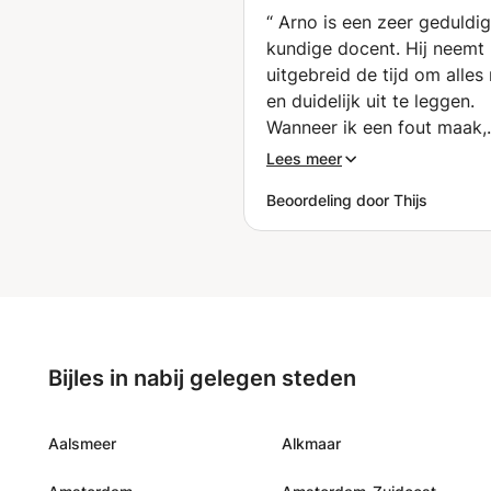
“
Arno is een zeer geduldi
kundige docent. Hij neemt
uitgebreid de tijd om alles 
en duidelijk uit te leggen.
Wanneer ik een fout maak,
reageert hij begripvol en g
Lees meer
hij dit juist als een leermo
Beoordeling door Thijs
Hierdoor voel ik mij vrij om
oefenen zonder bang te zi
fouten te maken. Arno ont
zinnen woord voor woord,
waardoor ik niet alleen de
betekenis, maar ook de o
goed begrijp. Hij legt
Bijles in nabij gelegen steden
grammaticale regels op ee
eenvoudige en overzichteli
manier uit. Ook controleert
Aalsmeer
Alkmaar
regelmatig of ik de uitleg