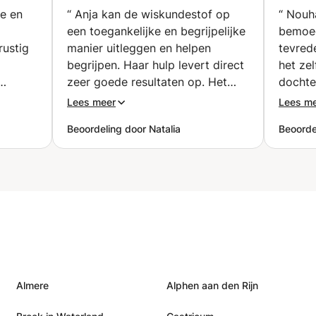
andere Rekentoetsen
ge en
“
Anja kan de wiskundestof op
“
Nouha
Pabo (Enkhuizen)
een toegankelijke en begrijpelijke
bemoed
rustig
manier uitleggen en helpen
tevrede
begrijpen. Haar hulp levert direct
het ze
zeer goede resultaten op. Het
dochte
ebruikt
kennisoverdrachtsysteem van
Bedank
Lees meer
Lees m
ment.
Ania is uiterst effectief. Ik raad
Beoordeling door Natalia
Beoordel
 te
iedereen zo'n hele goede lerares
jn om
als Anja aan. (ouder vertaald via
leedt
google vertaler)
”
pbouw
n
jke
 hij
Almere
Alphen aan den Rijn