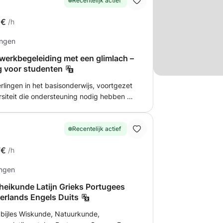
Recentelijk actief
5€
/h
ingen
werkbegeleiding met een glimlach –
g voor studenten
rlingen in het basisonderwijs, voortgezet
rsiteit die ondersteuning nodig hebben bij
illen begrijpen of zich willen
e omgeving om studenten te helpen:
Recentelijk actief
pten herhalen en
7€
/h
ingen
), afhankelijk van het niveau. 💡 Mijn
gen zich nooit meer alleen voelen met hun
eikunde Latijn Grieks Portugees
eren. Afhankelijk van uw
erlands Engels Duits
of online beschikbaar. Neem gerust
 bijles Wiskunde, Natuurkunde,
fieke behoeften of die van uw kind te