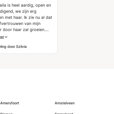
📚🗣️🤑✈️ (Charleroi)
ila is heel aardig, open en
igend, we zijn erg
n met haar. Ik zie nu al dat
lfvertrouwen van mijn
r door haar zal groeien.
t!"
”
eer
ing door Szilvia
Amersfoort
Amstelveen