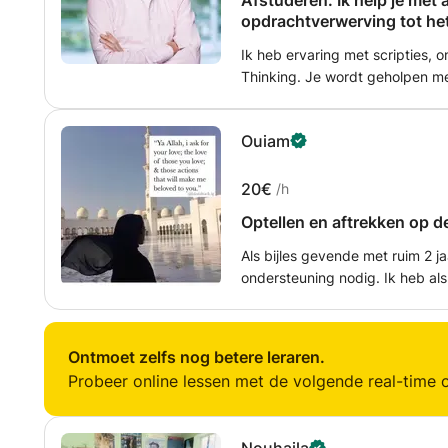
Afstuderen. Ik help je met 
opdrachtverwerving tot het
afstudeerrapportage.
Ik heb ervaring met scripties,
Thinking. Je wordt geholpen m
van een ontwerpopdracht en me
Van kwalitatief en kwantitatief o
Ouiam
jaar begeleid ik afstudeerders
ervaring heb ik met bedrijfskun
20€
/h
Optellen en aftrekken op 
Als bijles gevende met ruim 2 ja
ondersteuning nodig. Ik heb als doel dat leerlingen met plezier naa
school gaan. Bijles en Huiswer
invloed op doordat onze docent
leerstrategieën aanleren en nat
Ontmoet zelfs nog betere leraren.
te stellen!
Probeer online lessen met de volgende real-time o