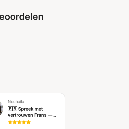
eoordelen
Nouhaila
🇫🇷 Spreek met
vertrouwen Frans —
Reizen | Zaken |
Examens | Conversatie