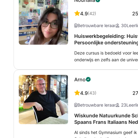
Nouhaila
4.9
2
(
42
)
Betrouwbare leraar
30
Leerl
Huiswerkbegeleiding: Huis
Persoonlijke ondersteunin
Deze cursus is bedoeld voor lee
onderwijs en zelfs aan de unive
hun huiswerk, hun lessen beter w
voorbereiden op examens. Ik bied persoonlijke begeleiding in een
Arno
vriendelijke en ondersteunend
Begrijp instructies en voltooi oefeningen Moeilijke conce
4.9
2
(
43
)
versterken Ontwikkel effectieve studiegewoonten Vertrouwen opbouwen
en onafhankelijker worden 📚 Ik kan helpen met verschillende vakken
Betrouwbare leraar
23
Leerl
(talen, geesteswetenschappen, etc.
doel: ervoor zorgen dat leerlin
Wiskunde Natuurkunde Sch
huiswerk en dat ze weer plezier krijgen in l
Spaans Frans Italiaans Ned
voorkeur zijn de lessen fysiek 
Al sinds het Gymnasium geef ik
contact met ons op om uw speci