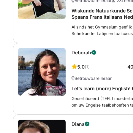
Betrouwbare leraar
23
Leerl
Wiskunde Natuurkunde Sch
Spaans Frans Italiaans Ned
Al sinds het Gymnasium geef ik
Scheikunde, Latijn en taalcusus
en Italiaans van niveau basis o
Basisschoolleerlingen ook reke
Deborah
procenten en alle andere modu
spelling.
5.0
4
(
1
)
Betrouwbare leraar
L
Gecertificeerd (TEFL) moedertaa
om uw Engelse taalbehoeften t
persoonlijke communicatieve ta
behoeften en doelstellingen voo
Diana
uw Engelse lessen op maat mak
volledige potentieel kunnen be