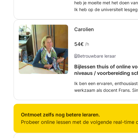
heb je moeite met het doen van
Ik heb op de universiteit lesgeg
psychologie en pedagogiek in st
naar de juiste analyse, lezen va
Carolien
Deze les is voor studenten in h
hebben met statistiek en statist
het eind van de lessen voldoend
54€
/h
verder kan.
Betrouwbare leraar
Bijlessen thuis of online v
niveaus / voorbereiding s
Ik ben een ervaren, enthousiast
werkzaam als docent Frans. Sin
dat is gespecialiseerd in het 
scholieren. website: cncoachingenhuisw
ik privé les aan jonge studente
Ontmoet zelfs nog betere leraren.
Probeer online lessen met de volgende real-time o