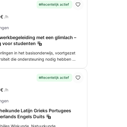
Recentelijk actief
5€
/h
ingen
werkbegeleiding met een glimlach –
g voor studenten
rlingen in het basisonderwijs, voortgezet
rsiteit die ondersteuning nodig hebben bij
illen begrijpen of zich willen
e omgeving om studenten te helpen:
Recentelijk actief
pten herhalen en
7€
/h
ingen
), afhankelijk van het niveau. 💡 Mijn
gen zich nooit meer alleen voelen met hun
eikunde Latijn Grieks Portugees
eren. Afhankelijk van uw
erlands Engels Duits
of online beschikbaar. Neem gerust
 bijles Wiskunde, Natuurkunde,