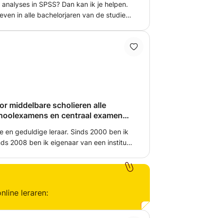
 analyses in SPSS? Dan kan ik je helpen.
even in alle bachelorjaren van de studies
atistiek. Ik kan je helpen met het zoeken
n tabellen en schrijven van verslagen.
et HBO of op de universiteit die moeite
ische analyses. Mijn streven is om jou aan
e handvaten te geven, zodat jij zelf
oor middelbare scholieren alle
choolexamens en centraal examen
e en geduldige leraar. Sinds 2000 ben ik
ds 2008 ben ik eigenaar van een instituut
coachen en begeleiden van middelbare
erkbegeleiding.nl Daarnaast geef
n en volwassenen.
nline leraren: