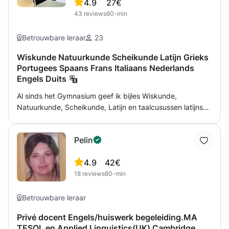
4.9
27€
43
reviews
60-min
Betrouwbare leraar
23
Wiskunde Natuurkunde Scheikunde Latijn Grieks
Portugees Spaans Frans Italiaans Nederlands
Engels Duits
Al sinds het Gymnasium geef ik bijles Wiskunde,
Natuurkunde, Scheikunde, Latijn en taalcusussen latijnse
talen Portugees Spaans Frans en Italiaans van niveau
basis of beginner tot niveau Gymnasium. Voor
Pelin
Basisschoolleerlingen ook rekenen bijvoorbeeld met
breuken en procenten en alle andere modules. Ook
4.9
42€
nederlandse grammatica en spelling.
18
reviews
60-min
Betrouwbare leraar
Privé docent Engels/huiswerk begeleiding.MA
TESOL en Applied Linguistics(UK) Cambridge