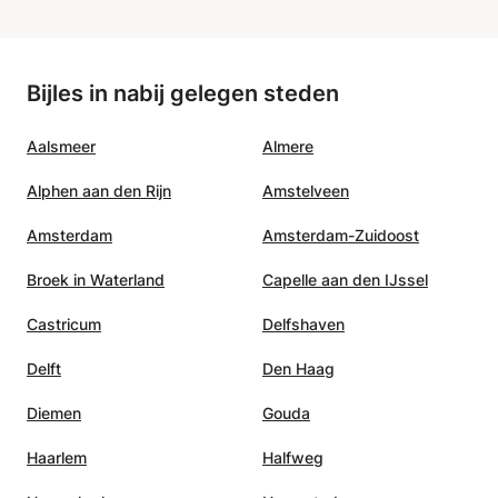
erzaam
n
aanpak
ouwen
Bijles in nabij gelegen steden
eit. Ik
e
Aalsmeer
Almere
ie op
manier
Alphen aan den Rijn
Amstelveen
Amsterdam
Amsterdam-Zuidoost
Broek in Waterland
Capelle aan den IJssel
Castricum
Delfshaven
Delft
Den Haag
Diemen
Gouda
Haarlem
Halfweg