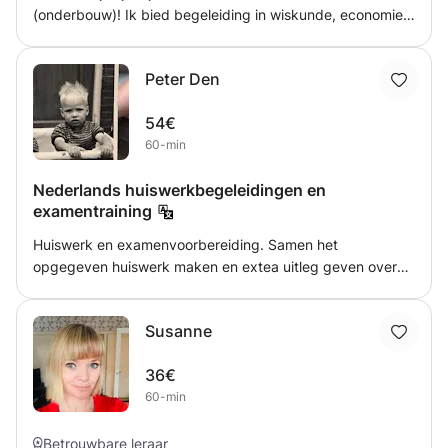
(onderbouw)! Ik bied begeleiding in wiskunde, economie,
Engelse grammatica en Franse grammatica. Ik heb help je
kennis te verdiepen, vaardigheden te verbeteren en je
Peter Den
zelfvertrouwen te vergroten. Of je nu worstelt met lastige
formules, economische concepten of taalkundige regels,
54€
ik ondersteun je met persoonlijke aandacht en effectieve
60-min
leermethoden.
Nederlands huiswerkbegeleidingen en
examentraining
Huiswerk en examenvoorbereiding. Samen het
opgegeven huiswerk maken en extea uitleg geven over
spelling en grammatica. Bij examentraining aan de hand
van oefenexamens examens leren lezen. De vragen
Susanne
begrijpen en de gegeven antwoorden analyseren.
36€
60-min
Betrouwbare leraar