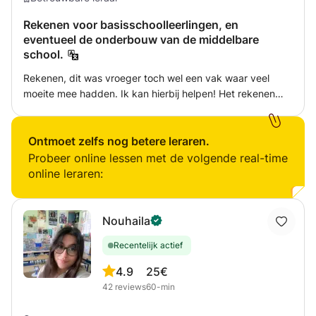
Rekenen voor basisschoolleerlingen, en
eventueel de onderbouw van de middelbare
school.
Rekenen, dit was vroeger toch wel een vak waar veel
moeite mee hadden. Ik kan hierbij helpen! Het rekenen
doe ik specifiek op beginnersniveau zodat de focus echt
wordt gelegd op de basis. Het niveau kan verhoogd
worden wanneer dit gewenst is. Ik kan helpen bij
Ontmoet zelfs nog betere leraren.
rekenhuiswerk of bij sommetjes waar moeite mee is.
Probeer online lessen met de volgende real-time
online leraren:
Nouhaila
Recentelijk actief
4.9
25€
42
reviews
60-min