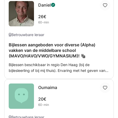
Daniel
minuten.Ik kan je helpen om snel vloeiend Russisch te
leren, praten , lezen en schrijven.
26€
60-min
Betrouwbare leraar
Bijlessen aangeboden voor diverse (Alpha)
vakken van de middelbare school
(MAVO/HAVO/VWO/GYMNASIUM)!
Bijlessen beschikbaar in regio Den Haag (bij de
bijlesleerling of bij mij thuis). Ervaring met het geven van
de vakken Nederlands, Geschiedenis, Economie, Latijn,
Filosofie en Wiskunde A. 7 Jaar ervaring met individuele
Oumaima
bijlessen, 5 jaar met lesgeven op de universiteit.
20€
60-min
Betrouwbare leraar