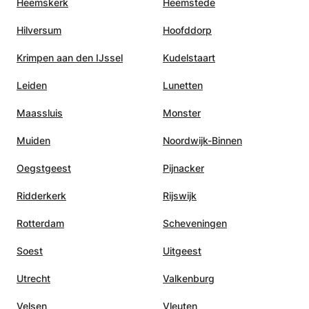
Heemskerk
Heemstede
Hilversum
Hoofddorp
Krimpen aan den IJssel
Kudelstaart
Leiden
Lunetten
Maassluis
Monster
Muiden
Noordwijk-Binnen
Oegstgeest
Pijnacker
Ridderkerk
Rijswijk
Rotterdam
Scheveningen
Soest
Uitgeest
Utrecht
Valkenburg
Velsen
Vleuten