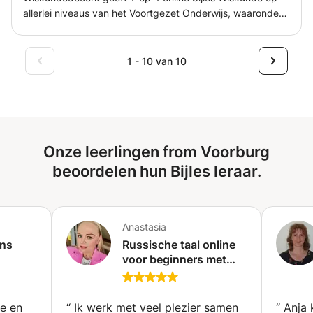
allerlei niveaus van het Voortgezet Onderwijs, waaronder :
- Vmbo; - Mavo; - Havo; - Vwo. Stap voor stap nemen we
de leerstof rustig samen door, zodat je het goed onder de
knie krijgt. Wiskunde leer je door te doen! Het geeft mij
1 - 10 van 10
veel voldoening als de leerling mooie cijfers haalt. Ook
bijles in de avonden, weekenden en schoolvakanties.
Onze leerlingen from Voorburg
beoordelen hun Bijles leraar.
Anastasia
ons
Russische taal online
voor beginners met
gediplomeerde en
ervaren docent (Den
Haag)
ge en
“
Ik werk met veel plezier samen
“
Anja 