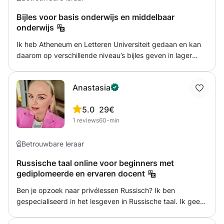
Bijles voor basis onderwijs en middelbaar
onderwijs
Ik heb Atheneum en Letteren Universiteit gedaan en kan
daarom op verschillende niveau’s bijles geven in lager
onderwijs, middelbaar onderwijs, MBO onderwijs en HBO
onderwijs. Ik geef het liefste les via webcam. Ik kan de
Anastasia
leerlingen op een efficiënte manier verder helpen met hun
huiswerk en vragen beantwoorden op het gebied van
5.0
29€
rekenen, taal, middelbare school vakken en ook
1
reviews
60-min
ondersteuning bieden bij middelbaar en hoger onderwijs
Betrouwbare leraar
Russische taal online voor beginners met
gediplomeerde en ervaren docent
Ben je opzoek naar privélessen Russisch? Ik ben
gespecialiseerd in het lesgeven in Russische taal. Ik geef
online lessen aan iedereen, vanaf 6-7 jaar oud. De lessen
vinden plaats online en kan duren van 30 min tot 120