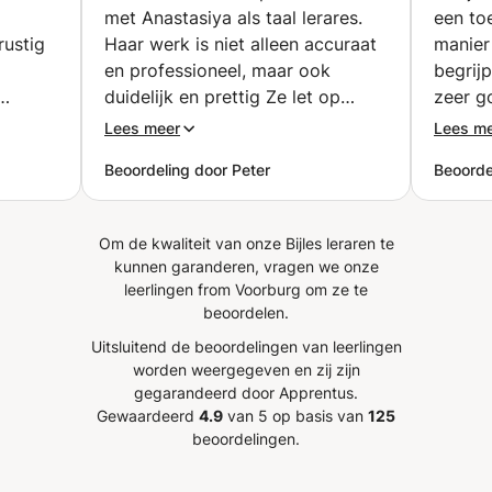
met Anastasiya als taal lerares.
een toe
rustig
Haar werk is niet alleen accuraat
manier
en professioneel, maar ook
begrijp
duidelijk en prettig Ze let op
zeer g
ebruikt
details, houdt rekening met
kennis
Lees meer
Lees m
ment.
context en nuances, en weet de
Ania is
Beoordeling door Peter
Beoorde
 te
juiste toon te treffen in elke
iedere
jn om
vertaling. Daarnaast is de
als Anj
leedt
communicatie met haar
google
Om de kwaliteit van onze Bijles leraren te
uitstekend: ze reageert snel,
kunnen garanderen, vragen we onze
denkt actief mee en is altijd op
leerlingen from Voorburg om ze te
pbouw
tijd. Anastasiya combineert
beoordelen.
taalvaardigheid met een warme,
Uitsluitend de beoordelingen van leerlingen
n
klantgerichte houding, waardoor
worden weergegeven en zij zijn
jke
samenwerken met haar heel fijn
gegarandeerd door Apprentus.
 hij
en betrouwbaar is. Kortom, ik kan
Gewaardeerd
4.9
van 5 op basis van
125
Anastasiya aan iedereen
beoordelingen.
. Zijn
aanbevelen.
”