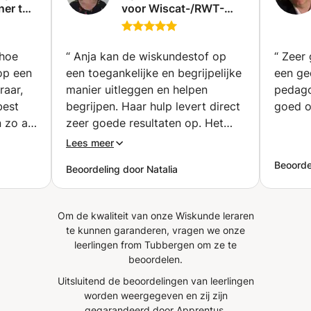
ner tot
voor Wiscat-/RWT-
waarschijnlijkheden: beschrijvende en inferentiële
100%
toets, Landelijke
statistiek (univariate en bivariate) (met
ch)
Kennistoets (LKT) en
betrouwbaarheidsintervallen en hypothesetoetsen), voor
andere Rekentoetsen
secundair en hoger onderwijs.
 hoe
“
Anja kan de wiskundestof op
“
Zeer goed
Pabo (Enkhuizen)
op een
een toegankelijke en begrijpelijke
een ged
raar,
manier uitleggen en helpen
pedagogie. Mijn d
best
begrijpen. Haar hulp levert direct
goed o
n zo af
zeer goede resultaten op. Het
 nodig
kennisoverdrachtsysteem van
Lees meer
.
Ania is uiterst effectief. Ik raad
Beoorde
Beoordeling door Natalia
leraar
iedereen zo'n hele goede lerares
 voor
als Anja aan. (ouder vertaald via
ling
google vertaler)
”
Om de kwaliteit van onze Wiskunde leraren
ks'
te kunnen garanderen, vragen we onze
) en de
leerlingen from Tubbergen om ze te
ar
beoordelen.
aan de
Uitsluitend de beoordelingen van leerlingen
ing aan
worden weergegeven en zij zijn
 koning
gegarandeerd door Apprentus.