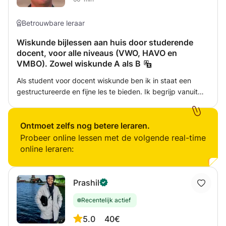
Betrouwbare leraar
Wiskunde bijlessen aan huis door studerende
docent, voor alle niveaus (VWO, HAVO en
VMBO). Zowel wiskunde A als B
Als student voor docent wiskunde ben ik in staat een
gestructureerde en fijne les te bieden. Ik begrijp vanuit
mijn werkervaring en opleiding dan ook goed hoe ik niet
alleen de wiskunde moet overdragen maar ook hoe ik op
een pedagogisch en vakdidactische manier kan helpen. Ik
Ontmoet zelfs nog betere leraren.
ben erg flexibel in mijn bijlessen en kan daarom de
Probeer online lessen met de volgende real-time
planning aanpassen op jouw preciese behoeftes.
online leraren:
Prashil
Recentelijk actief
5.0
40€