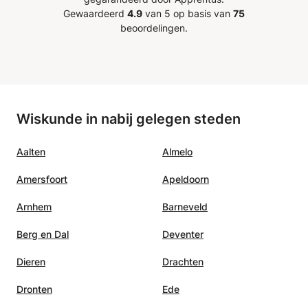
egd hoe
Gewaardeerd
4.9
van 5 op basis van
75
ng de
beoordelingen.
r kan
n files
sen) om
e
p het
Wiskunde in nabij gelegen steden
we het
Aalten
Almelo
gende
Amersfoort
Apeldoorn
Arnhem
Barneveld
Berg en Dal
Deventer
Dieren
Drachten
Dronten
Ede