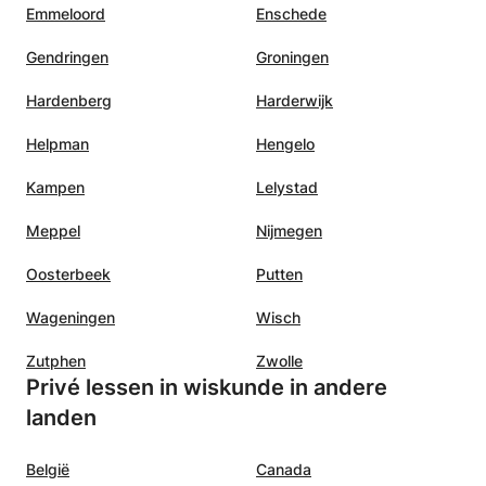
Emmeloord
Enschede
Gendringen
Groningen
Hardenberg
Harderwijk
Helpman
Hengelo
Kampen
Lelystad
Meppel
Nijmegen
Oosterbeek
Putten
Wageningen
Wisch
Zutphen
Zwolle
Privé lessen in wiskunde in andere
landen
België
Canada