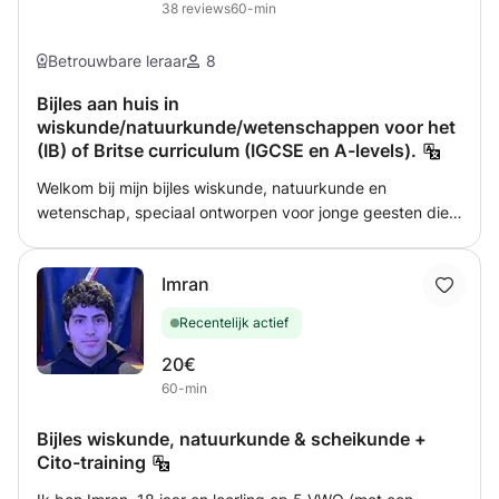
38
reviews
60-min
Betrouwbare leraar
8
Bijles aan huis in
wiskunde/natuurkunde/wetenschappen voor het
(IB) of Britse curriculum (IGCSE en A-levels).
Welkom bij mijn bijles wiskunde, natuurkunde en
wetenschap, speciaal ontworpen voor jonge geesten die
zich voorbereiden op IB MYP, IGCSE en GCSE-examens.
Als gepassioneerde leerling en toegewijde tutor, zet ik me
Imran
in om studenten te helpen deze boeiende onderwerpen
niet alleen te begrijpen, maar ook een liefde voor ze te
Recentelijk actief
ontwikkelen. Dit is wat u kunt verwachten van mijn
bijlessessies Gepersonaliseerd leren: Elke leerling is uniek
20€
en ik geloof in het afstemmen van mijn lesmethoden op de
60-min
individuele behoeften van elke leerling. Ik oordeel niet; in
plaats daarvan concentreer ik me op het begrijpen van
Bijles wiskunde, natuurkunde & scheikunde +
hun sterke punten en verbeterpunten om een
Cito-training
ondersteunende en aanmoedigende leeromgeving te