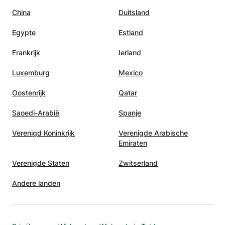
China
Duitsland
Egypte
Estland
Frankrijk
Ierland
Luxemburg
Mexico
Oostenrijk
Qatar
Saoedi-Arabië
Spanje
Verenigd Koninkrijk
Verenigde Arabische
Emiraten
Verenigde Staten
Zwitserland
Andere landen