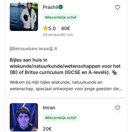
Prashil
Recentelijk actief
5.0
40€
38
reviews
60-min
Betrouwbare leraar
8
Bijles aan huis in
wiskunde/natuurkunde/wetenschappen voor het
(IB) of Britse curriculum (IGCSE en A-levels).
Welkom bij mijn bijles wiskunde, natuurkunde en
wetenschap, speciaal ontworpen voor jonge geesten die
zich voorbereiden op IB MYP, IGCSE en GCSE-examens.
Als gepassioneerde leerling en toegewijde tutor, zet ik me
Imran
in om studenten te helpen deze boeiende onderwerpen
niet alleen te begrijpen, maar ook een liefde voor ze te
Recentelijk actief
ontwikkelen. Dit is wat u kunt verwachten van mijn
bijlessessies Gepersonaliseerd leren: Elke leerling is uniek
20€