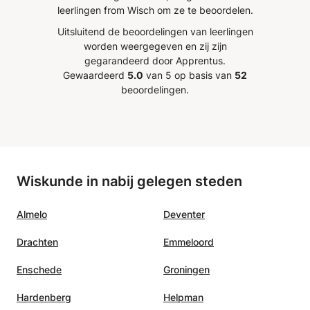
) en de
leerlingen from Wisch om ze te beoordelen.
ar
Uitsluitend de beoordelingen van leerlingen
aan de
worden weergegeven en zij zijn
ing aan
gegarandeerd door Apprentus.
 koning
Gewaardeerd
5.0
van 5 op basis van
52
egd hoe
beoordelingen.
ng de
r kan
n files
sen) om
e
Wiskunde in nabij gelegen steden
p het
we het
Almelo
Deventer
gende
Drachten
Emmeloord
Enschede
Groningen
Hardenberg
Helpman