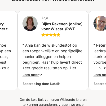
Anja
ry
Bijles Rekenen (online)
ner tot
voor Wiscat-/RWT-
100%
toets, Landelijke
ch)
Kennistoets (LKT) en
andere Rekentoetsen
 hoe
“
Anja kan de wiskundestof op
“
Peter
Pabo (Enkhuizen)
op een
een toegankelijke en begrijpelijke
leerkr
raar,
manier uitleggen en helpen
sterk e
best
begrijpen. Haar hulp levert direct
voorbe
n zo af
zeer goede resultaten op. Het
— hij 
 nodig
kennisoverdrachtsysteem van
WETWIS
Lees meer
Lees m
.
Ania is uiterst effectief. Ik raad
blijven
Beoordeling door Natalia
Beoorde
leraar
iedereen zo'n hele goede lerares
 voor
als Anja aan. (ouder vertaald via
ling
google vertaler)
”
Om de kwaliteit van onze Wiskunde leraren
ks'
te kunnen garanderen, vragen we onze