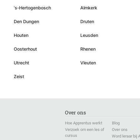
's-Hertogenbosch
Almkerk
Den Dungen
Druten
Houten
Leusden
Oosterhout
Rhenen
Utrecht
Vleuten
Zeist
Over ons
Hoe Apprentus werkt
Blog
Verzoek om een les of
Over ons
cursus
Word leraar bij