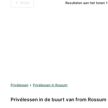
studieschema’s opstellen - huis
Vorige
Resultaten aan het tonen 1
zijn nog een aantal plekken vr
avonduren.
Privélessen
Privélessen in Rossum
Privélessen in de buurt van from Rossum