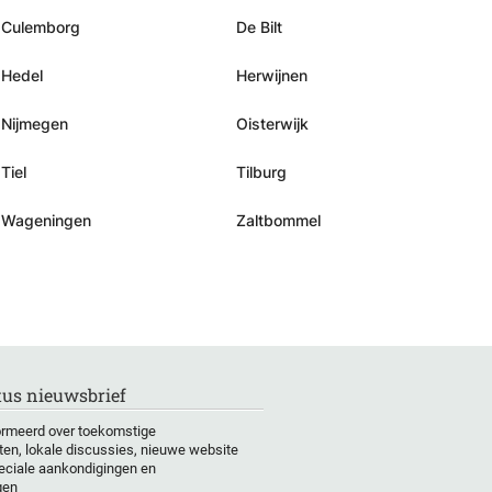
Culemborg
De Bilt
Hedel
Herwijnen
Nijmegen
Oisterwijk
Tiel
Tilburg
Wageningen
Zaltbommel
us nieuwsbrief
formeerd over toekomstige
en, lokale discussies, nieuwe website
eciale aankondigingen en
gen