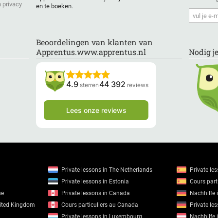
 privacy
en te boeken.
Beoordelingen van klanten van
Apprentus.www.apprentus.nl
Nodig j
4.9
44 392
sterren
reviews
Lees onze reviews
Private lessons in The Netherlands
Private le
Private lessons in Estonia
Cours parti
ne
Private lessons in Canada
Nachhilfe 
nited Kingdom
Cours particuliers au Canada
Private le
Private lessons in Luxembourg
Nachhilfe 