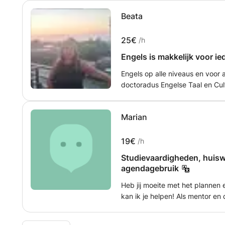
Beata
25€
/h
Engels is makkelijk voor i
Engels op alle niveaus en voor 
doctoradus Engelse Taal en Cultuur
Kerkdriel en de omgeving (straal van 15 km.).
kopen. Ik heb al. alles wat er nod
Marian
19€
/h
Studievaardigheden, huisw
agendagebruik
Heb jij moeite met het plannen
kan ik je helpen! Als mentor e
onderwerp studievaardigheden e
kan helpen op het gebied van: 