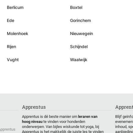
Berlicum
Boxtel
Ede
Gorinchem
Molenhoek
Nieuwegein
Rijen
Schijndel
Vught
Waalwijk
Apprentus
Apprent
Apprentus is dé beste manier om
leraren van
Blijf geïn
hoog niveau
te vinden voor honderden
evenement
onderwerpen. Van bijles wiskunde tot yoga, bij
inhoud, sp
 Apprentus
Apprentus is het makkelijk de juiste les te vinden
aanbiedin