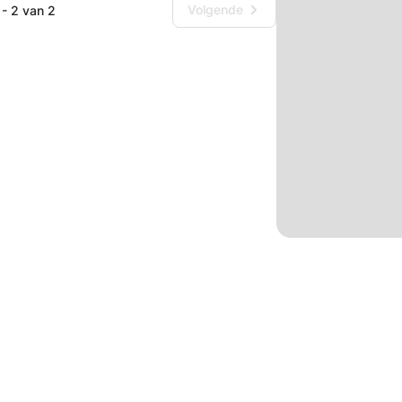
werkbegeleiding - studievaardigheden Er
Volgende
 - 2 van 2
ij op woensdagmiddag, zaterdag en in de