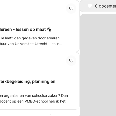
0 docenten 
edereen - lessen op maat
alle leeftijden gegeven door ervaren
 van Universiteit Utrecht. Les in
 Je hoeft geen boeken
ig is. :)
erkbegeleiding, planning en
 en organiseren van schoolse zaken? Dan
n docent op een VMBO-school heb ik het
n planning standaard in de les zitten. Ik
- huiswerkplanning - agendagebruik -