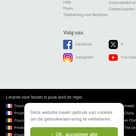
Help
Voorwaarden en
Press
Cadeaukaarten
Taaltraining voor Bedrijven
Volg ons
Facebook
X
Instagram
YouTube
Leraren voor lessen in jouw land en regio:
Cours particuliers en France
Nachhilfe in der Schweiz
Deze website maakt gebruik van cookies
Private lessons in France
Private lessons in China
om de gebruikerservaring te verbeteren.
Cours particuliers en Belgique
Cours particuliers en Chi
Privélessen in België
Private lessons in The U
OK, accepteer alle
Private lessons in Belgium
Cours particuliers