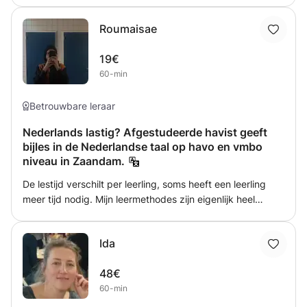
pedagogisch medewerker. Ik heb altijd zelf persoonlijk
Roumaisae
bijles gegeven. Mijn doel is om de leerling student zo
goed mogelijk te helpen in alle moeilijkheden die zij
19€
hebben. Ik geef huiswerk na elke les en geef periodieke
60-min
voortgangsrapporten.
Betrouwbare leraar
Nederlands lastig? Afgestudeerde havist geeft
bijles in de Nederlandse taal op havo en vmbo
niveau in Zaandam.
De lestijd verschilt per leerling, soms heeft een leerling
meer tijd nodig. Mijn leermethodes zijn eigenlijk heel
simpel, ik leg de lesstof uit door middel van een
PowerPoint. Hierin leg ik de lesstof uit met wat tips en
Ida
tricks Vervolgens maken we wat opdrachten om zo de
lesstof toe te passen. Na ongeveer 2 weken zal ik de
48€
behandelde lesstof toetsen om te kijken waar het niveau
60-min
dan ligt. Leerlingen geven natuurlijk eerst aan waar zij
moeite mee hebben, daarom maak ik ook weleens gebruik