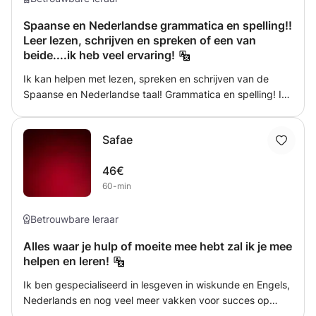
Spaanse en Nederlandse grammatica en spelling!!
Leer lezen, schrijven en spreken of een van
beide....ik heb veel ervaring!
Ik kan helpen met lezen, spreken en schrijven van de
Spaanse en Nederlandse taal! Grammatica en spelling! Ik
ben zelf tweetalig opgevoed vandaar! ik wil graag
mensen helpen om ook beter te worden in deze talen. Mijn
Safae
lessen zijn online en eventueel bij de leerling thuis. Ik heb
veel ervaring in het geven van bijles Spaans. De inhoud
46€
van mijn lessen pas ik aan, aan de vraag en de behoefte
60-min
van de leerling!
Betrouwbare leraar
Alles waar je hulp of moeite mee hebt zal ik je mee
helpen en leren!
Ik ben gespecialiseerd in lesgeven in wiskunde en Engels,
Nederlands en nog veel meer vakken voor succes op
school. Heb ook mijn diploma Gespecialiseerd