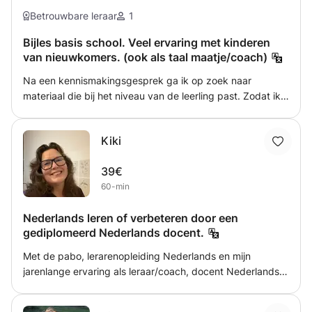
om jezelf te uiten. Om je te helpen die drempel te
Betrouwbare leraar
1
overwinnen, zal ik mijn lessen aanpassen aan je
Bijles basis school. Veel ervaring met kinderen
persoonlijke passies en interesses, inclusief je specifieke
van nieuwkomers. (ook als taal maatje/coach)
redenen om op dit moment in deze taal te spreken en/of
te schrijven. Twee kinderen van ongeveer hetzelfde
Na een kennismakingsgesprek ga ik op zoek naar
niveau kunnen één webcamles van minimaal een uur
materiaal die bij het niveau van de leerling past. Zodat ik
delen. Houd er rekening mee dat we minimaal 15 minuten
maatwerk kan leveren om op deze manier de lessen goed
extra online blijven, omdat de jongeren minimaal twee
op de leerling af te stemmen. Ik geloof dat een casual
pauzes van 5 minuten nodig hebben.
Kiki
manier van lesgeven leidt tot het beste resultaat.
39€
60-min
Nederlands leren of verbeteren door een
gediplomeerd Nederlands docent.
Met de pabo, lerarenopleiding Nederlands en mijn
jarenlange ervaring als leraar/coach, docent Nederlands
en Nt2, krijg ik iedereen naar een hoger niveau in het
Nederlands! Begrijpend lezen en luisteren, Spelling,