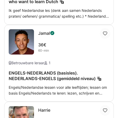
who want to learn Dutch
en leerdoelen. Samen bouwen we aan een sterke basis en
ontwikkelen we de vaardigheden die je nodig hebt om
Ik geef Nederlandse les (denk aan samen Nederlands
vloeiend en zelfverzekerd Nederlands te spreken.
praten/ oefenen/ grammatica/ spelling etc.) * Nederlands
leren via Teams * Nederlands leren in een café of thuis
(Haarlem of Amsterdam) * Nederlands leren door te
Jamal
wandelen in het park en kletsen over dagelijkse thema's
36€
60-min
Betrouwbare leraar
1
ENGELS-NEDERLANDS (basisles).
NEDERLANDS-ENGELS (gemiddeld niveau)
Engels/Nederlandse lessen voor alle leeftijden; lessen om
basis Engels/Nederlands te leren: lezen, schrijven en
spreken. Engels/Nederlandse lessen voor iedereen: lezen,
schrijven en spreken. Engels/Nederlandse lessen
Harrie
beschikbaar op niveau A1, A2, B1, B2 en C1.