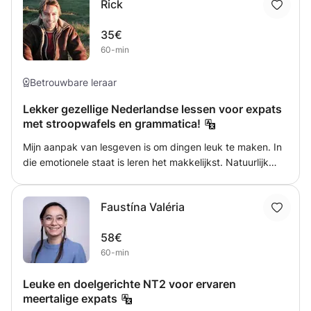
Rick
Werkwoordspelling, Technisch lezen, Spreken en
gesprekken, Woordenschat. ~ With my primary teacher
35€
training (PABO), Dutch teacher training, and my years of
60-min
experience as a teacher/coach, Dutch teacher, and NT2
teacher, I can help everyone reach a higher level in Dutch!
Reading and listening comprehension, Spelling, Verb
Betrouwbare leraar
spelling, Technical reading, Vocabulary, Speaking and
Lekker gezellige Nederlandse lessen voor expats
conversations.
met stroopwafels en grammatica!
Mijn aanpak van lesgeven is om dingen leuk te maken. In
die emotionele staat is leren het makkelijkst. Natuurlijk
heb ik mijn Epic Grammar Trilogy, maar we richten ons
eerst op spreken en uitspraak. De Nederlandse G is mijn
Faustína Valéria
favoriete letter om uit te spreken; hopelijk klink jij
binnenkort ook als een espressomachine!
58€
60-min
Leuke en doelgerichte NT2 voor ervaren
meertalige expats