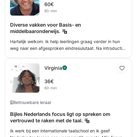
60€
60-min
Diverse vakken voor Basis- en
middelbaaronderwijs.
Hartelijk welkom. Ik help leerlingen graag verder in hun
weg naar een afgesproken eindresulutaat. Na introductie
verdiep ik mij in de specifieke stof en methodes die op
school worden gebruikt, en ga aan de slag met de
Virginia
knelpunten die aan de orde zijn.
36€
60-min
Betrouwbare leraar
Bijles Nederlands focus ligt op spreken om
vertrouwd te raken met de taal.
Ik werk bij een internationale taalschool en ik geef