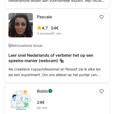
Nederlandse lessen aan voornamelijk expats. Mijn focus
ligt op de uitspraak, woordenschat en grammatica. Het is
voor de taalbeheersing belangrijk om regelmatig te blijven
Pascale
oefenen daarom geef ik na afloop van de les huiswerk.
Door vooral te spreken en rollenspellen te doen haal ik
4.7
54€
veel uit mijn leerlingen en krijgen ze meer vertrouwen in
3
reviews
60-min
het spreken van de taal.
Betrouwbare leraar
Leer snel Nederlands of verbeter het op een
speelse manier (webcam)
Als creatieve copyprofessional en filosoof zie ik elke les
als een experiment. Om ons allebei op het puntje van
onze stoel te houden, onderzoek ik voortdurend nieuwe
manieren van lesgeven die aansluiten bij jouw specifieke
Robin
behoeften. Voel je je verleid? Boek je eerste les en krijg er
één extra! Twijfels? Nederlands kan in het begin een
24€
beetje gewelddadig aanvoelen voor een delicate mond.
60-min
Maar als je dat eenmaal door hebt, zal er een zee van
inspirerende en eigenzinnige nieuwe manieren opengaan