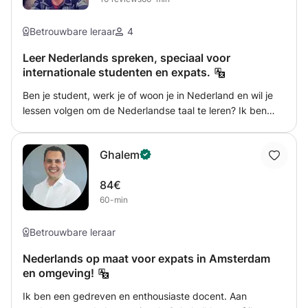
Betrouwbare leraar
4
Leer Nederlands spreken, speciaal voor
internationale studenten en expats.
Ben je student, werk je of woon je in Nederland en wil je
lessen volgen om de Nederlandse taal te leren? Ik ben
een geduldige, sociale en ruimdenkende docent met een
goed inlevingsvermogen. Dankzij mijn 10 jaar ervaring in
Ghalem
het lesgeven van de Nederlandse taal ben ik
gespecialiseerd in het vinden van de juiste aanpak om al
84€
mijn studenten op een efficiënte manier Nederlands te
60-min
leren. Wij bieden grammaticatoetsen,
grammaticacursussen, schrijfcursussen, leescursussen en
conversatiecursussen aan. Aarzel niet om me een bericht
Betrouwbare leraar
te sturen als je nog vragen hebt. PS: Om mijn diensten te
Nederlands op maat voor expats in Amsterdam
gebruiken is een redelijk niveau van Engels vereist. Als u
en omgeving!
nog vragen heeft, aarzel dan niet om deze te stellen.
Stuur mij vóór je eerste les een berichtje, zodat we een
Ik ben een gedreven en enthousiaste docent. Aan
datum en tijd afspreken.