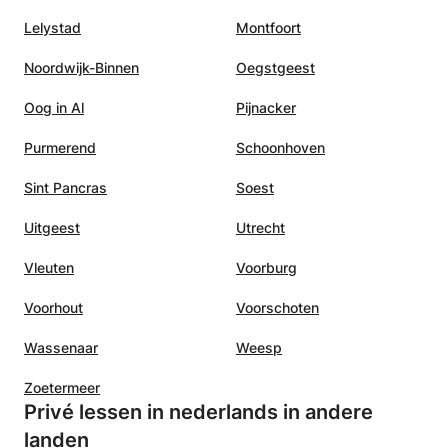
Lelystad
Montfoort
Noordwijk-Binnen
Oegstgeest
Oog in Al
Pijnacker
Purmerend
Schoonhoven
Sint Pancras
Soest
Uitgeest
Utrecht
Vleuten
Voorburg
Voorhout
Voorschoten
Wassenaar
Weesp
Zoetermeer
Privé lessen in nederlands in andere
landen