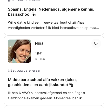
Spaans, Engels, Nederlands, algemene kennis,
basisschool
Wil je dat je kind een nieuwe taal leert of zijn/haar
vaardigheden verbetert? Ik bied interactieve en op maat
gemaakte bijlessen Engels, Spaans en Nederlands aan
voor kinderen en tieners van beginners tot intermediair
Nina
niveau, thuis en online. Ik bied op maat gemaakte lessen
aan. De lesprogramma's zijn aangepast aan het niveau en
15€
de leerstijl van het kind om maximale vooruitgang te
60-min
garanderen. Engels voor kinderen en tieners:
Basiswoordenschat en zinsbouw Luister- en
spreekvaardigheidstraining Leuke en leerzame
Betrouwbare leraar
activiteiten zoals rollenspellen en creatieve projecten
Middelbare school alfa vakken (talen,
Nederlands voor kinderen en tieners: Grondige basis in
geschiedenis en aardrijkskunde)
woordenschat en grammatica Schrijfvaardigheid
Begrijpend lezen Spaans voor kinderen en tieners:
Ik heb 6 VWO succesvol afgerond en een Engels
Introductie tot basisgrammatica en alledaagse
Cambridge examen gedaan. Momenteel ben ik
uitdrukkingen Cultuur en tradities van Spaanstalige
rechtenstudente met een passie voor talen, geologie en
landen Praktische oefeningen voor een betere uitspraak