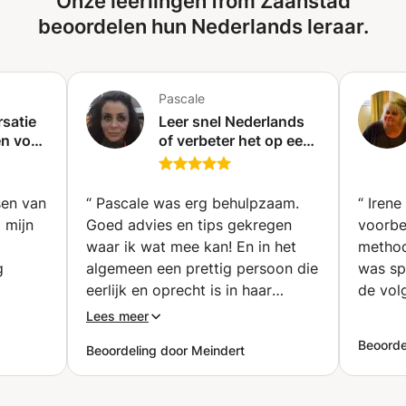
Onze leerlingen from Zaanstad
beoordelen hun Nederlands leraar.
Pascale
satie
Leer snel Nederlands
en voor
of verbeter het op een
ate en
speelse manier
(webcam)
(Amsterdam)
sen van
“
Pascale was erg behulpzaam.
“
Irene
 mijn
Goed advies en tips gekregen
voorbe
waar ik wat mee kan! En in het
methode
g
algemeen een prettig persoon die
was sp
eerlijk en oprecht is in haar
de vol
jd de
communicatie. Zou haar zeker
Lees meer
heel
aanraden aan anderen.
”
Beoorde
Beoordeling door Meindert
ing
n les