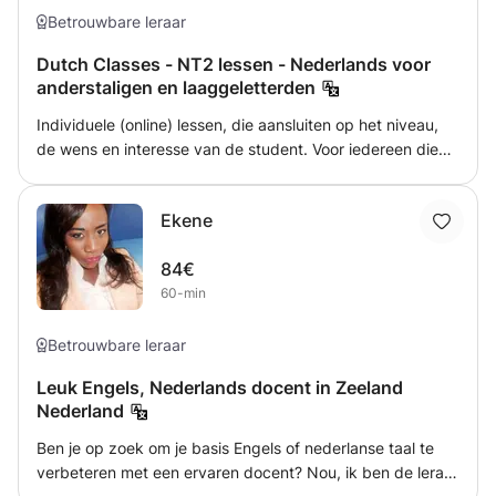
van schoolboeken. Ik geef les aan leerling op het VMBO
Betrouwbare leraar
(leerjaar 1 tot 4) en de Havo (leerjaar 1 tot 4).
Dutch Classes - NT2 lessen - Nederlands voor
anderstaligen en laaggeletterden
Individuele (online) lessen, die aansluiten op het niveau,
de wens en interesse van de student. Voor iedereen die
beter Nederlands wil leren spreken, schrijven, lezen en/of
luisteren. De lessen worden afgestemd op de wens en het
Ekene
tempo van de student. Indien gewenst, is les thuis of op
locatie ook mogelijk.
84€
60-min
Betrouwbare leraar
Leuk Engels, Nederlands docent in Zeeland
Nederland
Ben je op zoek om je basis Engels of nederlanse taal te
verbeteren met een ervaren docent? Nou, ik ben de leraar