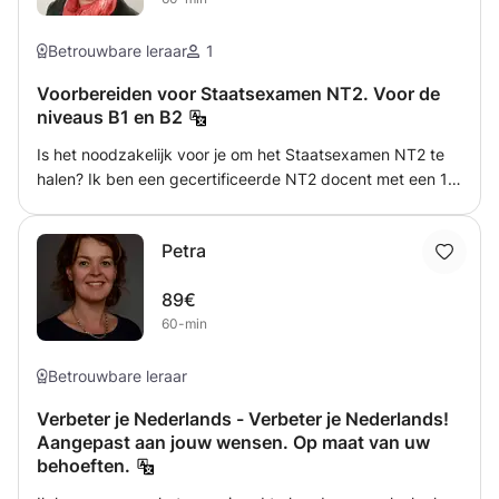
Betrouwbare leraar
1
Voorbereiden voor Staatsexamen NT2. Voor de
niveaus B1 en B2
Is het noodzakelijk voor je om het Staatsexamen NT2 te
halen? Ik ben een gecertificeerde NT2 docent met een 1e
graad lesbevoegdheid. Ik kan je voorbereiden op zowel
het B1 als het B2 examen. We gaan eerst gericht kijken
Petra
wat je precies nodig hebt. Misschien is dat uitspraak,
woordkennis of grammatica. We focussen op wat jij als
89€
individuele cursist nodig hebt om het examen te behalen.
60-min
Betrouwbare leraar
Verbeter je Nederlands - Verbeter je Nederlands!
Aangepast aan jouw wensen. Op maat van uw
behoeften.