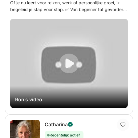
Of je nu leert voor reizen, werk of persoonlijke groei, ik
passen bij jouw niveau en behoeften. 😊 Echte
begeleid je stap voor stap. ✅ Van beginner tot gevorderd
spreekpraktijk in elke les. 😊 Continue correctie van
niveau ✅ Duidelijke materialen die u kunt printen of
uitspraak en fouten op een positieve manier. 😊 Meer
kopiëren ✅ Geschikt voor op afstand met flexibele
zelfvertrouwen wanneer je Egyptisch Arabisch spreekt. #
planning Laten we ervoor zorgen dat je van het leren van
🎯 Mijn doel Mijn doel is om je te helpen het Egyptisch
een taal iets maakt waar je naar uitkijkt!
Arabisch vloeiend en natuurlijk te spreken, of je het nu
leert voor reizen, werk, studie of om met vrienden te
communiceren. Boek een proefles en we maken samen
een leerplan dat past bij jouw doelen en je helpt om stap
voor stap echte vooruitgang te boeken.
Ron's video
Catharina
Recentelijk actief