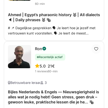
"Nederlands voor anderstaligen en moedertaalsprekers".
60-min
Ahmed | Egypt’s pharaonic history 🥇 | All dialects
🔈 | Daily phrases 🥇
# 📌 Dagelijkse gesprekken 🗣️ Je leert hoe je jezelf met
vertrouwen kunt voorstellen. 🗣️ Je leert de meest
gebruikte uitdrukkingen in Egypte. 🗣️ Je oefent echte
situaties zoals winkelen, restaurants, vervoer en reizen. 🗣️
Ron
Je verbetert je uitspraak zodat je natuurlijker klinkt. # 📌
Grammatica op een eenvoudige manier 📖 Je leert de
Recentelijk actief
belangrijkste regels van het Egyptisch Arabisch zonder
ingewikkelde uitleg. 📖 Je begrijpt hoe zinnen worden
5.0
21€
opgebouwd en hoe je ze gebruikt in gesprekken. 📖 Je
1
reviews
60-min
past de grammatica direct toe tijdens het spreken en
oefenen. # 📌 Luisteren en spreken 🎧 Je verbetert je
Betrouwbare leraar
3
vaardigheid om Egyptenaren te begrijpen wanneer ze
snel spreken. 🎧 Je oefent met echte gesprekken uit het
Bijles Nederlands & Engels — Nieuwsgierigheid is
alles wat je nodig hebt! Geen stress, geen druk –
dagelijks leven. 🎧 Je krijgt meer vertrouwen om te
gewoon leuke, praktische lessen die je he...
communiceren met mensen die Egyptisch Arabisch
spreken. # 💪 Wat krijg je? 😊 Georganiseerde lessen die