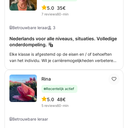
5.0
35€
7
reviews
60-min
Betrouwbare leraar
3
Nederlands voor alle niveaus, situaties. Volledige
onderdompeling.
Elke klasse is afgestemd op de eisen en / of behoeften
van het individu. Wil je carrièremogelijkheden verbeteren;
zakelijk Nederlands leren of verbeteren, waar elke klas
aandacht aan zal besteden. Want die kennen het
Rina
Nederlands al; uitbreiding van bestaande kennis samen
met een dieper cultureel begrip en inzicht. Alle studenten
Recentelijk actief
krijgen vooraf lesrooster ter beoordeling (afhankelijk van
de tijd). De nadruk ligt op totale onderdompeling op een
5.0
48€
leuke en begrijpelijke manier, zonder belangrijke aspecten
5
reviews
60-min
zoals grammatica, etc. weg te laten. ENKELE
BEOORDELINGEN: Chevaan: Catherina is zonder twijfel
Betrouwbare leraar
DE beste docent die we kennen. Ze is buitengewoon