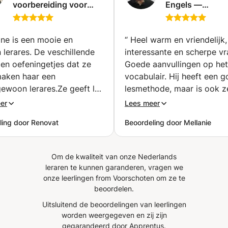
voorbereiding voor
Engels —
elke les zorgt ze voor lesmateriaal.
anderstaligen:
Nieuwsgierighei
doelgericht en
alles wat je nod
intensief (Ledeberg)
Geen stress, ge
ine is een mooie en
“
Heel warm en vriendelijk
– gewoon leuke
 lerares. De veschillende
interessante en scherpe vr
praktische less
 en oefeningetjes dat ze
Goede aanvullingen op het
je helpen om me
maken haar een
vocabulair. Hij heeft een 
zelfvertrouwen 
ewoon lerares.Ze geeft les
lesmethode, maar is ook z
spreken.
n goede hart. Iedereen zou
flexibel. Ik ben heel enthou
er
Lees meer
oeten kiezen om ITNA
en verheug mij op de volg
ling door Renovat
Beoordeling door Mellanie
 bereiden.
”
les!
”
Om de kwaliteit van onze Nederlands
leraren te kunnen garanderen, vragen we
onze leerlingen from Voorschoten om ze te
beoordelen.
Uitsluitend de beoordelingen van leerlingen
worden weergegeven en zij zijn
gegarandeerd door Apprentus.