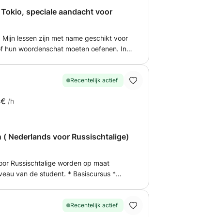
wde professional die voldoening vindt in
 Tokio, speciale aandacht voor
taaldoelen te bereiken.
f hun woordenschat moeten oefenen. In
le aspecten van de taal en de Nederlandse
 zouden ideaal zijn om te helpen met
t of naar Nederland verhuist. Als u
Recentelijk actief
 en zijn gebruiken, aarzel dan niet om
4€
/h
n ( Nederlands voor Russischtalige)
oor Russischtalige worden op maat
 de student. * Basiscursus *
ezen
name aan lessen met een groep cursisten.
Recentelijk actief
r een gediplomeerd docent in