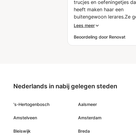
trucjes en oefeningetjes da
heeft maken haar een
buitengewoon lerares.Ze ge
met een goede hart. Ieder
Lees meer
haar moeten kiezen om IT
Beoordeling door Renovat
voor te bereiden.
”
Nederlands in nabij gelegen steden
's-Hertogenbosch
Aalsmeer
Amstelveen
Amsterdam
Bleiswijk
Breda