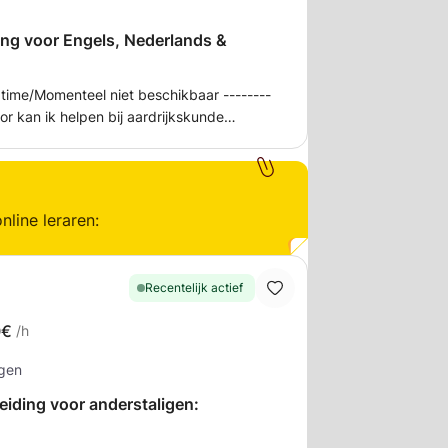
ing voor Engels, Nederlands &
s time/Momenteel niet beschikbaar --------
tor kan ik helpen bij aardrijkskunde
w), Duits, Engels, Frans, geschiedenis,
ijn, maatschappijleer 1, Nederlands &
2 jaar vooral middelbare scholieren bij
gen kan ik natuurlijk ook helpen met
nline leraren:
Recentelijk actief
0€
/h
ngen
iding voor anderstaligen: