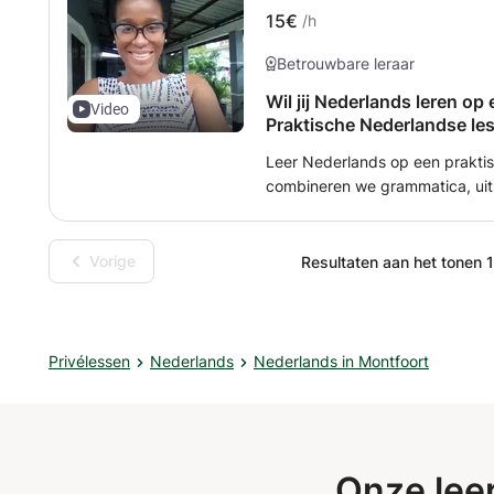
15€
/h
Nederlandse taal- en letterkund
ingepast voor de Nederlandse c
Betrouwbare leraar
Wil jij Nederlands leren op 
Video
Praktische Nederlandse le
Leer Nederlands op een praktis
combineren we grammatica, ui
situaties, zodat je meteen kunt oefenen w
geschikt voor beginners én gev
verbeteren voor werk, studie of dagelijks gebr
Vorige
Resultaten aan het tonen 1
oefeningen, korte dialogen en 
aan jouw persoonlijke leerdoele
in het spreken en schrijven. Boek een proefles en ontdek hoe leuk en
effectief leren Nederlands kan z
Privélessen
Nederlands
Nederlands in Montfoort
Onze lee