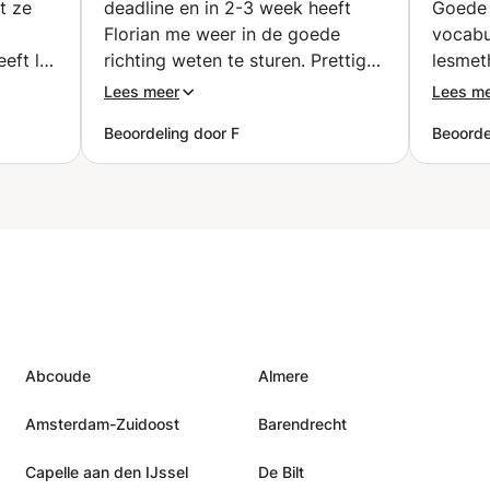
t ze
deadline en in 2-3 week heeft
Goede 
Florian me weer in de goede
vocabu
eft les
richting weten te sturen. Prettige
lesmet
een zou
en rustige manier van uitleg, zelfs
flexibe
Lees meer
Lees m
NA
als de materie even niet landt.
”
en ver
Beoordeling door F
Beoorde
les!
”
Abcoude
Almere
Amsterdam-Zuidoost
Barendrecht
Capelle aan den IJssel
De Bilt