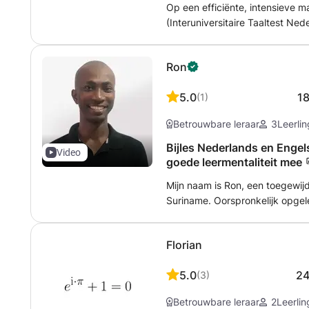
Op een efficiënte, intensieve 
(Interuniversitaire Taaltest Ne
gemaakte oefeningen. We oefen
en woordenschat, gatenteksten,
Ron
presentaties en argumentatie. 
ander niveau (A1 - C1) of ben 
5.0
1
(
1
)
vraag, bekijk dan zeker mijn a
en moedertaalsprekers".
Betrouwbare leraar
3
Leerli
Bijles Nederlands en Engel
Video
goede leermentaliteit mee
Mijn naam is Ron, een toegewij
Suriname. Oorspronkelijk opgel
de erfenis van mijn vader voort
overgestapt naar het lesgeven n
Florian
had ontdekt. Deze overstap ste
tegelijkertijd contact te houde
5.0
2
(
3
)
vriendelijke en flexibele aanpak
boeiende, persoonlijke lessen d
Betrouwbare leraar
2
Leerli
Nederlands bevorderen. Naast h