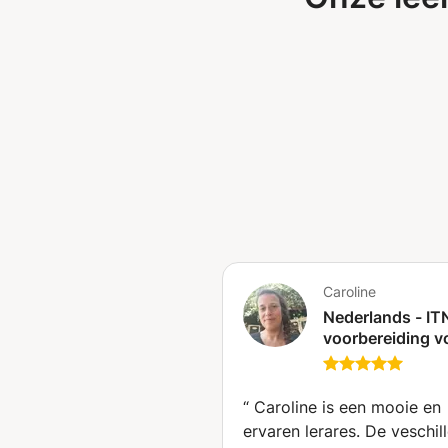
Caroline
Nederlands - I
voorbereiding v
anderstaligen:
doelgericht en
intensief (Ledeb
“
Caroline is een mooie en
ervaren lerares. De veschil