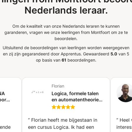
Nederlands leraar.
Om de kwaliteit van onze Nederlands leraren te kunnen
garanderen, vragen we onze leerlingen from Montfoort om ze te
beoordelen.
Uitsluitend de beoordelingen van leerlingen worden weergegeven
en zij zijn gegarandeerd door Apprentus.
Gewaardeerd
5.0
van 5
op basis van
61
beoordelingen.
Florian
TNA
Logica, formele talen
oor
en automatentheorie
voor de informatica
(Tokio)
erg)
“
Florian heeft me bijgestaan in
“
Heel 
lende
een cursus Logica. Ik had een
intere