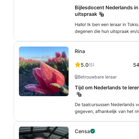
gezinsleven als gelukkig getrou
Bijlesdocent Nederlands in
het helpen van anderen om hun 
uitspraak
Hallo! Ik ben een leraar in Tokio. Mijn lessen zijn met name geschikt voor
degenen die hun uitspraak en/o
mijn lessen kunnen ook culture
samenleving aan bod komen. Ze
Rina
oriëntatie voordat u op reis gaa
geïnteresseerd bent in het land
5.0
5
(
5
)
contact met mij op te nemen. 日本語少し出来ます。宜しくお願いいたしま
す。
Betrouwbare leraar
Tijd om Nederlands te lere
De taalcursussen Nederlands v
gegeven, afhankelijk van het niveau van
Zakelijk cursus * Nederlands voor Russischtalige * Cursussen over de
Nederlandse literatuur en cultuur * Taal op reis De student kan ki
Censa
voor individuele lessen of deel
De lessen worden gegeven doo