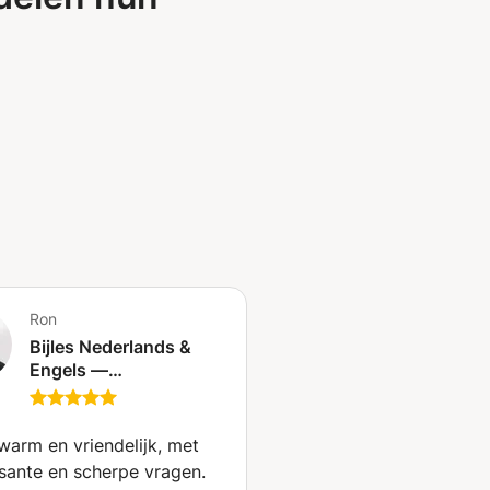
Ron
Bijles Nederlands &
Engels —
Nieuwsgierigheid is
alles wat je nodig hebt!
Geen stress, geen druk
warm en vriendelijk, met
– gewoon leuke,
ssante en scherpe vragen.
praktische lessen die