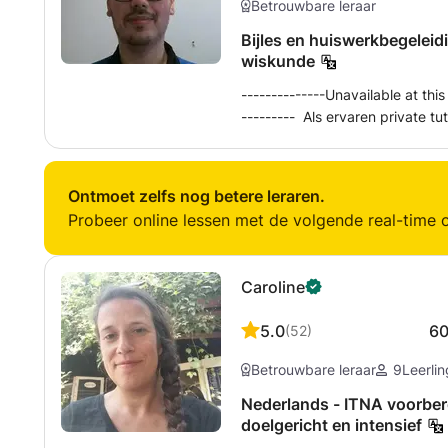
Betrouwbare leraar
Bijles en huiswerkbegeleid
wiskunde
--------------Unavailable at thi
--------- Als ervaren private tu
(onderbouw), biologie (onderbou
Griekse en Latijnse cultuur, Lat
wiskunde A/C. Ik help al bijna 1
Ontmoet zelfs nog betere leraren.
deze vakken; basisschoolleerlin
Probeer online lessen met de volgende real-time o
Engels, rekenen en taal.
Caroline
5.0
6
(
52
)
Betrouwbare leraar
9
Leerli
Nederlands - ITNA voorbere
doelgericht en intensief