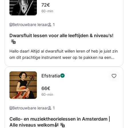
72€
60-min
Betrouwbare leraar
1
Dwarsfluit lessen voor alle leeftijden & niveau's!
Hallo daar! Altijd al dwarsfluit willen leren of heb je juist zin
om dit prachtige instrument weer op te pakken na een
pauze? Als docent met meer dan 6 jaar ervaring bied ik
privélessen aan voor alle leeftijden en alle niveaus. Ik heb
Efstratia
mijn lesvaardigheden geleerd van beroemde dwarsfluit-
pedagogen van deze tijd. Ik heb ervaring met lesgeven
66€
aan zowel kinderen als volwassenen en ik vind het
60-min
essentieel dat we allebei plezier hebben terwijl we zoiets
geweldigs leren als muziek spelen! De lessen worden
aangepast aan uw behoeften en we zullen samen uw
Betrouwbare leraar
1
muzikaliteit en technische vaardigheden ontwikkelen.
Cello- en muziektheorielessen in Amsterdam |
Naast Klassieke muziek kunnen we als daar behoefte voor
Alle niveaus welkom🎻
is ook werken aan andere muziekstijlen. Zo ben ik bekend