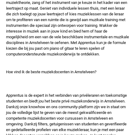
muziektheorie, zang of het instrument van je keuze in het kader van een
leertraject op maat. Geniet van individuele lessen thuis, met een leraar
die zich toelegt op jouw leertraject of kies muzieklessen van de leraar
om te profiteren van een ruimte die is gewijd aan muzikale training met
instrumenten die speciaal zijn ontworpen voor training. Wakker de
interesse in muziek aan in jouw kind en bied hem of haar de
mogelijkheid om een ​​van de vele beschikbare instrumentale en muzikale
disciplines in Amstelveen te oefenen. Met Apprentus kun je de formule
kiezen die bij jou past om piano of gitaar te leren spelen of
computerondersteunde muziekonderwijs te ontdekken.
Hoe vind ik de beste muziekdocenten in Amstelveen?
Apprentus is de expert in het verbinden van privéleraren en toekomstige
studenten en biedt jou het beste privé muziekonderwijs in Amstelveen.
Dankzij onze knowhow en ons community-platform zijn we in staat om
jou de volledige lijst te geven van de meest gekwalificeerde en
competente muziekdocenten voor cursussen in Amstelveen en
omgeving. Dankzij filters, getuigenissen van studenten en geverifieerde
en gedetailleerde profielen van elke muziekleraar, kun je met een paar