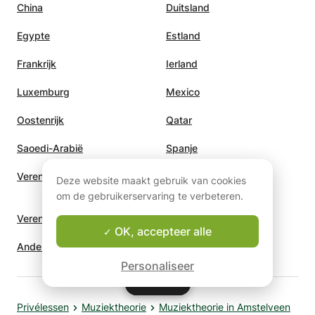
China
Duitsland
Egypte
Estland
Frankrijk
Ierland
Luxemburg
Mexico
Oostenrijk
Qatar
Saoedi-Arabië
Spanje
Verenigd Koninkrijk
Verenigde Arabische
Deze website maakt gebruik van cookies
Emiraten
om de gebruikerservaring te verbeteren.
Verenigde Staten
Zwitserland
OK, accepteer alle
Andere landen
Personaliseer
Kaart
Kaart
Privélessen
Muziektheorie
Muziektheorie in Amstelveen