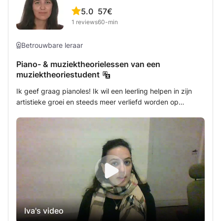
5.0
57€
1
reviews
60-min
Betrouwbare leraar
Piano- & muziektheorielessen van een
muziektheoriestudent
Ik geef graag pianoles! Ik wil een leerling helpen in zijn
artistieke groei en steeds meer verliefd worden op
muziek, maar ook tips geven voor de techniek van het
spelen. Ik bied ook lessen in muziektheorie aan voor
studenten die muziek willen leren schrijven, muziek willen
horen en de concepten ervan willen begrijpen.
Iva's video