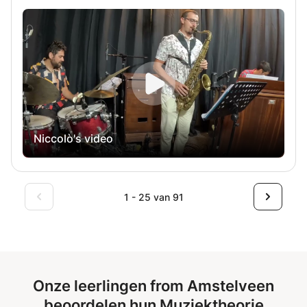
ben saxofonist en klarinettist, afgestudeerd aan het
Conservatorium van Amsterdam, met twee jaar klassieke
piano en twee jaar jazzpiano (harmonie op de piano). Mijn
lessen zijn gericht op een praktische aanpak en helpen je
akkoorden, progressies en muzikale structuren op een
eenvoudige en toegankelijke manier te begrijpen. Of je nu
helemaal opnieuw begint of de piano wilt gebruiken om
muziek beter te begrijpen, mijn lessen begeleiden je stap
voor stap op een ontspannen en boeiende manier.
Niccolò's video
1 - 25 van 91
Onze leerlingen from Amstelveen
beoordelen hun Muziektheorie