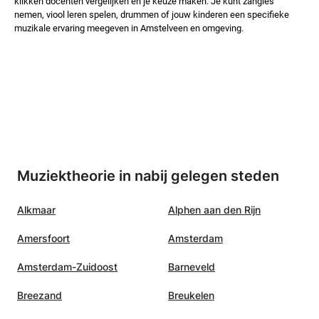
klikken docenten vergelijken en je keuze maken. Je kunt zangles
nemen, viool leren spelen, drummen of jouw kinderen een specifieke
muzikale ervaring meegeven in Amstelveen en omgeving.
Muziektheorie in nabij gelegen steden
Alkmaar
Alphen aan den Rijn
Amersfoort
Amsterdam
Amsterdam-Zuidoost
Barneveld
Breezand
Breukelen