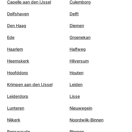
Capelle aan den IJssel
Culemborg
Delfshaven
Delft
Den Haag
Diemen
Ede
Groenekan
Haarlem
Halfweg
Heemskerk
Hilversum
Hoofddorp
Houten
Krimpen aan den IJssel
Leiden
Leiderdorp
Lisse
Lunteren
Nieuwegein
Nijkerk
Noordwijk-Binnen
Renswoude
Rhenen