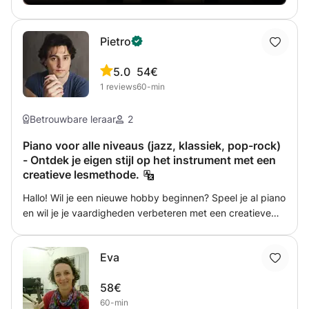
Pietro
5.0
54€
1
reviews
60-min
Betrouwbare leraar
2
Piano voor alle niveaus (jazz, klassiek, pop-rock)
- Ontdek je eigen stijl op het instrument met een
creatieve lesmethode.
Hallo! Wil je een nieuwe hobby beginnen? Speel je al piano
en wil je je vaardigheden verbeteren met een creatieve
benadering van het instrument? Dan denk ik dat ik je kan
helpen! Ik kan je zowel de basis- als de gevorderde
Eva
concepten van elke pianostijl leren (klassiek, jazz, pop-
rock...), en als je van improvisatie en jazz houdt, dan
58€
kunnen we het nog beter met elkaar vinden! Ik bied zeer
60-min
persoonlijke lessen aan, afgestemd op uw niveau en