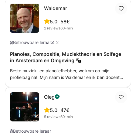
Waldemar
5.0
58€
2
reviews
60-min
Betrouwbare leraar
2
Pianoles, Compositie, Muziektheorie en Solfege
in Amsterdam en Omgeving
Beste muziek- en pianoliefhebber, welkom op mijn
profielpagina! Mijn naam is Waldemar en ik ben docent
klassiek piano. Ik geef les aan jong (vanaf 8 jaar) en oud,
individueel of in groepsverband. Mijn opleiding heb ik
Oleg
genoten bij Fania Chapiro te Hilversum en later aan het
Amsterdamse Conservatorium bij Danielle Dechenne.
5.0
47€
Afhankelijk van je niveau zullen we in principe alle
5
reviews
60-min
aspecten van techniek en interpretatie behandelen.
Speciale wensen kun je altijd bij mij kenbaar maken.
Daarnaast vind ik het belangrijk om de lessen
Betrouwbare leraar