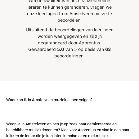
Om de kwaliteit van onze Muziektheorie
en
de basgitaar te komen. Een
leraren te kunnen garanderen, vragen we
aanrader :)
”
onze leerlingen from Amstelveen om ze te
beoordelen.
Uitsluitend de beoordelingen van leerlingen
worden weergegeven en zij zijn
gegarandeerd door Apprentus.
Gewaardeerd
5.0
van 5 op basis van
63
beoordelingen.
Waar kan ik in Amstelveen muzieklessen volgen?
Woon je in Amstelveen en ben je op zoek naar getalenteerde en
beschikbare muziekdocenten? Kies voor Apprentus en vind in een paar
klikken de leraar die je kan laten kennismaken met muziek,