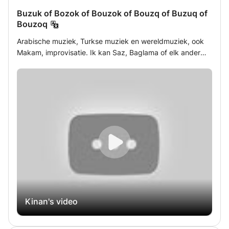
niveaus vanaf absoluut beginner tot conservatorium
Buzuk of Bozok of Bouzok of Bouzq of Buzuq of
niveau.
Bouzoq
Arabische muziek, Turkse muziek en wereldmuziek, ook
Makam, improvisatie. Ik kan Saz, Baglama of elk ander
instrument in dit gezin bespelen. Je leert alles over
oosterse muziek. Wilt u professioneel te werk gaan, dan
bent u hier aan het juiste adres.
Kinan's video