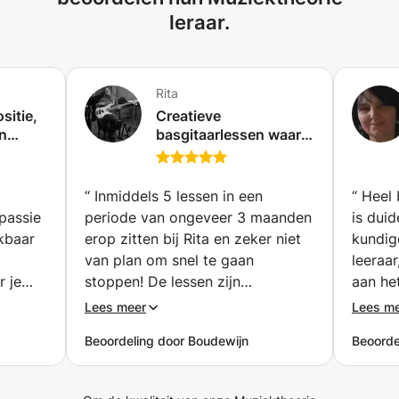
leraar.
Rita
sitie,
Creatieve
n
basgitaarlessen waar
terdam
de liedjes centraal
staan (Amsterdam)
“
Inmiddels 5 lessen in een
“
Heel 
 passie
periode van ongeveer 3 maanden
is duid
rkbaar
erop zitten bij Rita en zeker niet
kundig
van plan om snel te gaan
leeraa
r je
stoppen! De lessen zijn
aan he
afwisselend met een fijne
van de leerli
Lees meer
Lees m
 altijd
combinatie van theorie en
aanraa
Beoordeling door Boudewijn
Beoorde
eldere
techniek waarbij Rita je beetje bij
solide
d.
beetje uit je comfort zone duwt
piano t
r
om zo tot een beter begrip van