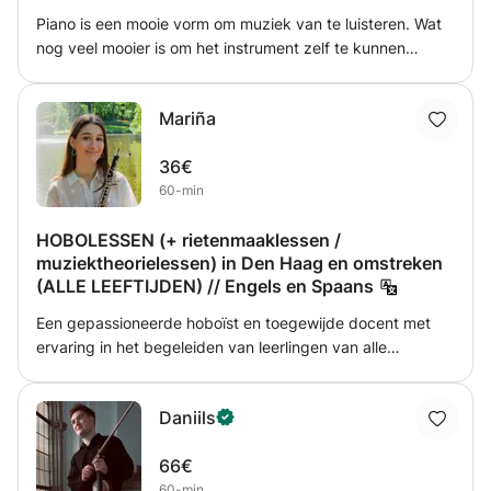
Piano is een mooie vorm om muziek van te luisteren. Wat
nog veel mooier is om het instrument zelf te kunnen
spelen. Hier help ik graag mee, de belangrijkste stap is
namelijk het beginnen. Zodra die stap is genomen gaat
Mariña
het alleen nog maak makkelijker worden. Ik werk zowel
met boeken als liedjes die de leerlingen zelf uitkiezen, ik
36€
kies hier de passende bladmuziek voor, het leukste is
60-min
namelijk om liedjes te spelen die je zelf echt heel leuk
vind!
HOBOLESSEN (+ rietenmaaklessen /
muziektheorielessen) in Den Haag en omstreken
(ALLE LEEFTIJDEN) // Engels en Spaans
Een gepassioneerde hoboïst en toegewijde docent met
ervaring in het begeleiden van leerlingen van alle
leeftijden. Geïnspireerd door de fantastische mentoren die
mijn muzikale reis hebben gevormd, is het mijn doel om
Daniils
zowel mijn kennis als mijn passie voor de hobo te delen.
Mijn lessen zijn afgestemd op elke leerling en combineren
66€
een solide technische basis met boeiend repertoire,
60-min