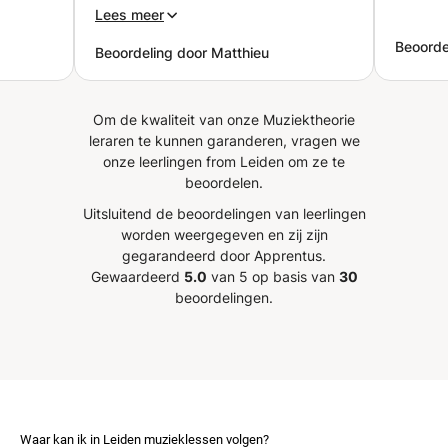
p kan
waar je precies op zoek bent als
Lees meer
eel
leerling. En als je zelf niet
Beoorde
Beoordeling door Matthieu
 en kon
helemaal weet wat je precies uit
 heb
het pianospelen wilt halen kan ze
n
je daar ook bij helpen.
”
Om de kwaliteit van onze Muziektheorie
essen.
”
leraren te kunnen garanderen, vragen we
onze leerlingen from Leiden om ze te
beoordelen.
Uitsluitend de beoordelingen van leerlingen
worden weergegeven en zij zijn
gegarandeerd door Apprentus.
Gewaardeerd
5.0
van 5 op basis van
30
beoordelingen.
Waar kan ik in Leiden muzieklessen volgen?