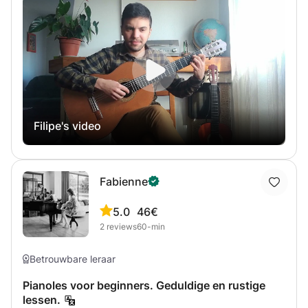
omgeving, waarin leren op een prettige en motiverende
manier centraal staat. Afhankelijk van de wensen van de
leerling kunnen de lessen zowel informeel en ontspannen
als meer gestructureerd en formeel worden ingericht. Of
je je nu voorbereidt op een muziekopleiding, specifieke
technieken wilt verbeteren, of de gitaar weer oppakt na
een periode van pauze: de lessen worden aangepast aan
jouw behoeften. Het doel is altijd om de best mogelijke
Filipe's video
leeromgeving te creëren waarin je met vertrouwen kunt
groeien en jouw muzikale doelen kunt bereiken.
Fabienne
5.0
46€
2
reviews
60-min
Betrouwbare leraar
Pianoles voor beginners. Geduldige en rustige
lessen.