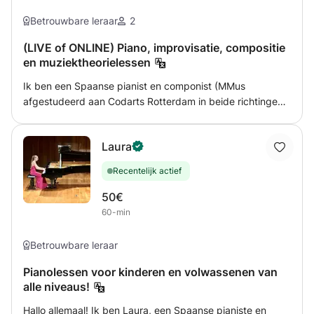
Neem gerust contact met me op als je vragen hebt.
Betrouwbare leraar
2
(LIVE of ONLINE) Piano, improvisatie, compositie
en muziektheorielessen
Ik ben een Spaanse pianist en componist (MMus
afgestudeerd aan Codarts Rotterdam in beide richtingen)
met al veel jaren leservaring, en ook zeer actief op het
gebied van optredens in diverse contexten. Ik geef privé-
Laura
pianolessen voor alle niveaus en stijlen (klassiek, jazz,
latin, new age, pop...), en ook muziektheorie-, compositie-
Recentelijk actief
en improvisatielessen. Mijn lessen onderscheiden zich
door hun dynamiek, praktische aanpak en aanpassing
50€
aan de behoeften en interesses van de student. De lessen
60-min
(live of online) vinden plaats in mijn studio naast de
Maastunnel, waar ik een premium stage piano en een top-
Betrouwbare leraar
kwaliteit webcam setup heb. Ik spreek Nederlands op
gemiddeld niveau, dat met de dag beter wordt.
Pianolessen voor kinderen en volwassenen van
alle niveaus!
Hallo allemaal! Ik ben Laura, een Spaanse pianiste en