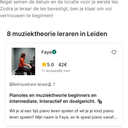
Regel samen de datum en de locatie voor je eerste les.
Zodra je leraar de les bevestigt, ben je klaar om vol
vertrouwen te beginnen!
8 muziektheorie leraren in Leiden
Faye
5.0
42€
11
reviews
60-min
Betrouwbare leraar
7
Pianoles en muziektheorie beginners en
intermediate. Interactief en doelgericht.
Wil je al een tijd piano leren spelen of wil je je kind piano
leren spelen? Mijn naam is Faye, en ik speel piano vanaf
mijn 6de. Ik heb een achtergrond in verschillende muziek