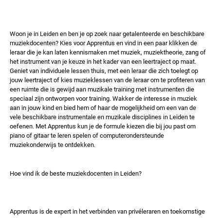
Woon je in Leiden en ben je op zoek naar getalenteerde en beschikbare
muziekdocenten? Kies voor Apprentus en vind in een paar klikken de
leraar die je kan laten kennismaken met muziek, muziektheorie, zang of
het instrument van je keuze in het kader van een leertraject op maat.
Geniet van individuele lessen thuis, met een leraar die zich toelegt op
jouw leertraject of kies muzieklessen van de leraar om te profiteren van
een ruimte die is gewijd aan muzikale training met instrumenten die
speciaal zijn ontworpen voor training. Wakker de interesse in muziek
aan in jouw kind en bied hem of haar de mogelijkheid om een ​​van de
vele beschikbare instrumentale en muzikale disciplines in Leiden te
oefenen. Met Apprentus kun je de formule kiezen die bij jou past om
piano of gitaar te leren spelen of computerondersteunde
muziekonderwijs te ontdekken.
Hoe vind ik de beste muziekdocenten in Leiden?
Apprentus is de expert in het verbinden van privéleraren en toekomstige