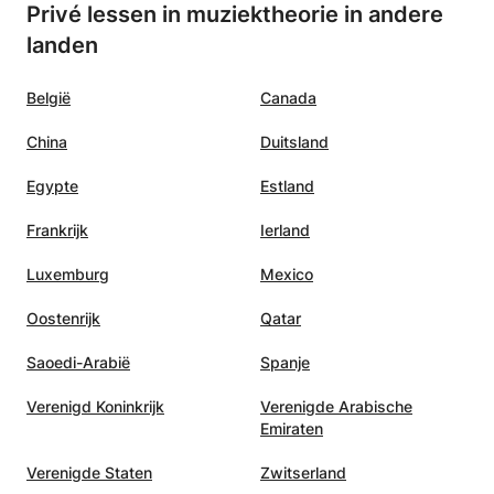
Privé lessen in muziektheorie in andere
landen
België
Canada
China
Duitsland
Egypte
Estland
Frankrijk
Ierland
Luxemburg
Mexico
Oostenrijk
Qatar
Saoedi-Arabië
Spanje
Verenigd Koninkrijk
Verenigde Arabische
Emiraten
Verenigde Staten
Zwitserland