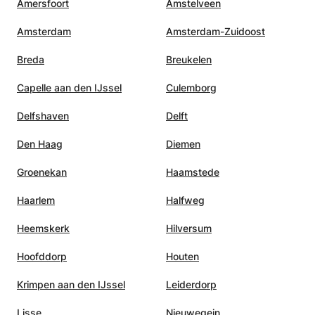
Amersfoort
Amstelveen
Amsterdam
Amsterdam-Zuidoost
Breda
Breukelen
Capelle aan den IJssel
Culemborg
Delfshaven
Delft
Den Haag
Diemen
Groenekan
Haamstede
Haarlem
Halfweg
Heemskerk
Hilversum
Hoofddorp
Houten
Krimpen aan den IJssel
Leiderdorp
Lisse
Nieuwegein