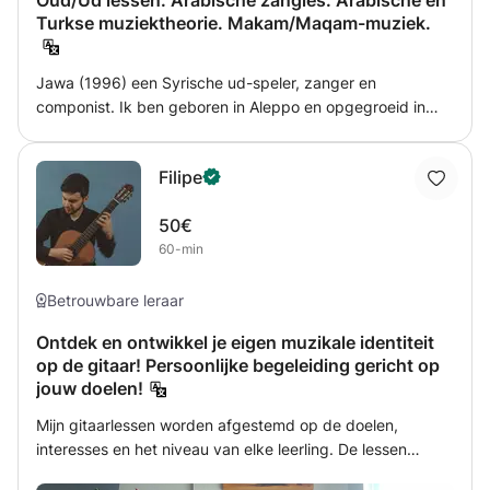
Oud/Ud lessen. Arabische zangles. Arabische en
Turkse muziektheorie. Makam/Maqam-muziek.
Jawa (1996) een Syrische ud-speler, zanger en
componist. Ik ben geboren in Aleppo en opgegroeid in
Damascus, Syrië. Ik begon met muziek maken toen ik elf
was. Ik koos de Oud als mijn instrument omdat mijn vader
Filipe
het thuis elke dag bespeelde toen ik jong was.
Gaandeweg werd ik er verliefd op en nu voel ik een
50€
onbeperkt gevoel van vrijheid tijdens het spelen ervan. In
60-min
2021 afgestudeerd aan het Rotterdams Conservatorium.
Betrouwbare leraar
Ontdek en ontwikkel je eigen muzikale identiteit
op de gitaar! Persoonlijke begeleiding gericht op
jouw doelen!
Mijn gitaarlessen worden afgestemd op de doelen,
interesses en het niveau van elke leerling. De lessen
vinden plaats in een vriendelijke en ondersteunende