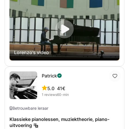
ervaring. Ik bied lessen aan waarin je piano en
muziektheorie leert spelen volgens jouw interesses en
behoeften. Ik heb een bachelor in piano pedagogie
gestudeerd en ik ben nog steeds in opleiding. Momenteel
studeer ik voor een master in pianospelen aan het
Utrechts Conservatorium. Ik heb ook veel cursussen
gevolgd van grote meesters en ik heb deelgenomen aan
internationale pianofestivals. Mijn lessen zijn een
Lorenzo's video
combinatie van leren en genieten.
Patrick
5.0
41€
1
reviews
60-min
Betrouwbare leraar
Klassieke pianolessen, muziektheorie, piano-
uitvoering