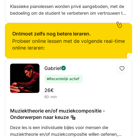
Klassieke pianolessen worden privé aangeboden, met de
bedoeling om de student te verbeteren om vertrouwen te
krijgen in zijn / haar pianospel, muzikaliteit en techniek.
Stap voor stap en ook afhankelijk van het niveau van de
student kun je evolueren van barokmuziek naar de
Ontmoet zelfs nog betere leraren.
romantische of impressionistische periode en uiteraard zal
Probeer online lessen met de volgende real-time
wat je leert in klassieke piano van toepassing zijn op
online leraren:
eenvoudiger genres van muziek zoals pop. Het zal
daarom mijn doel zijn om je te bereiken met die
standaard!
Gabriel
Recentelijk actief
26€
60-min
Muziektheorie en/of muziekcompositie -
Onderwerpen naar keuze
Deze les is een individuele bijles voor mensen die
muziektheorie en/of muziekcompositie willen oefenen,