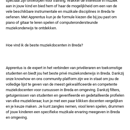
speciaal zijn ontworpen voor training. Wakker de interesse in muziek
aan in jouw kind en bied hem of haar de mogelijkheid om een ​​van de
vele beschikbare instrumentale en muzikale disciplines in Breda te
oefenen. Met Apprentus kun je de formule kiezen die bij jou past om
piano of gitaar te leren spelen of computerondersteunde
muziekonderwijs te ontdekken.
Hoe vind ik de beste muziekdocenten in Breda?
Apprentus is de expert in het verbinden van privéleraren en toekomstige
studenten en biedt jou het beste privé muziekonderwijs in Breda. Dankzij
onze knowhow en ons community-platform zijn we in staat om jou de
volledige lijst te geven van de meest gekwalificeerde en competente
muziekdocenten voor cursussen in Breda en omgeving. Dankzij filters,
getuigenissen van studenten en geverifieerde en gedetailleerde profielen
van elke muziekleraar, kun je met een paar klikken docenten vergelijken
en je keuze maken. Je kunt zangles nemen, viool leren spelen, drummen
of jouw kinderen een specifieke muzikale ervaring meegeven in Breda
en omgeving.