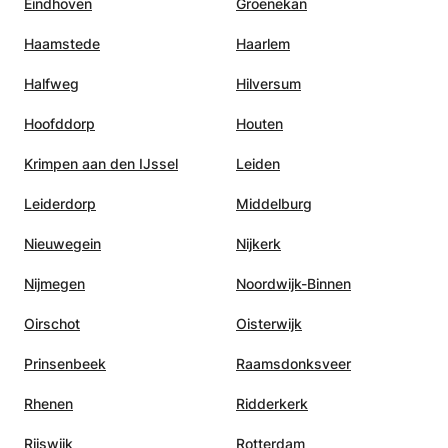
Eindhoven
Groenekan
Haamstede
Haarlem
Halfweg
Hilversum
Hoofddorp
Houten
Krimpen aan den IJssel
Leiden
Leiderdorp
Middelburg
Nieuwegein
Nijkerk
Nijmegen
Noordwijk-Binnen
Oirschot
Oisterwijk
Prinsenbeek
Raamsdonksveer
Rhenen
Ridderkerk
Rijswijk
Rotterdam