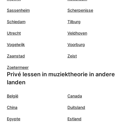
Sassenheim
Scherpenisse
Schiedam
Tilburg
Utrecht
Veldhoven
Vogelwijk
Voorburg
Zaanstad
Zeist
Zoetermeer
Privé lessen in muziektheorie in andere
landen
België
Canada
China
Duitsland
Egypte
Estland