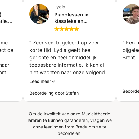
Performance en "Kamermuziek" (onder begeleiding van
Lydia
de gewaardeerde professor Sergei Edelmann). Hiervoor
behaalde ik mijn Bachelor- en Masterdiploma's in Piano
)
Pianolessen in
tie,
klassieke en
Performance/Music aan de University of Minnesota -
hedendaagse stijlen
Minneapolis (met Prof. Lydia Artymiw) en Texas Christian
essen
voor beginners en
University, Fort Worth (met Dr. Tamas Ungar). Mijn
gevorderden (vanaf 6
ervaring omvat samenwerking met veel verschillende
 die
“
Zeer veel bijgeleerd op zeer
“
Een h
jaar) (Antwerpen)
instrumentalisten en zangers, optreden als solist en
ect de
korte tijd. Lydia geeft heel
bijgele
samenwerkend lid in verschillende orkesten en het
gerichte en heel onmiddellijk
Brent.
ontvangen van hoofdprijzen in verschillende wedstrijden.
 naar
toepasbare informatie. ik kan al
Terwijl ik momenteel mijn uitvoerings- en opnamecarrière
ort
niet wachten naar onze volgende
in België voortzet, ontwikkel ik mijn privémuziekstudio in
p kan
ontmoeting.
”
Lees meer
het centrum van Antwerpen en kijk ik ernaar uit om
eel
nieuwe studenten te ontmoeten.
Beoorde
Beoordeling door Stefan
 en kon
 heb
n
Om de kwaliteit van onze Muziektheorie
essen.
”
leraren te kunnen garanderen, vragen we
onze leerlingen from Breda om ze te
beoordelen.