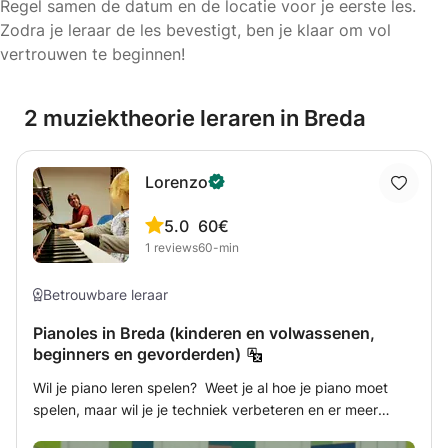
Regel samen de datum en de locatie voor je eerste les.
Zodra je leraar de les bevestigt, ben je klaar om vol
vertrouwen te beginnen!
2 muziektheorie leraren in Breda
Lorenzo
5.0
60€
1
reviews
60-min
Betrouwbare leraar
Pianoles in Breda (kinderen en volwassenen,
beginners en gevorderden)
Wil je piano leren spelen? Weet je al hoe je piano moet
spelen, maar wil je je techniek verbeteren en er meer
plezier aan beleven? Ik ben een pianoleraar met 15 jaar