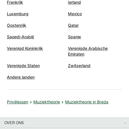
Frankrijk
Ierland
Luxemburg
Mexico
Oostenrijk
Qatar
Saoedi-Arabië
Spanje
Verenigd Koninkrijk
Verenigde Arabische
Emiraten
Verenigde Staten
Zwitserland
Andere landen
Privélessen
Muziektheorie
Muziektheorie in Breda
OVER ONS