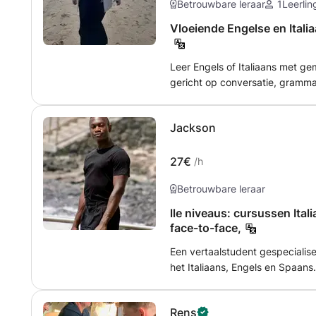
Betrouwbare leraar
1
Leerlin
Vloeiende Engelse en Itali
Leer Engels of Italiaans met ge
gericht op conversatie, grammat
persoonlijk en spreek snel vloeie
culturele kennis vergroot! 🇬🇧
Jackson
27€
/h
Betrouwbare leraar
lle niveaus: cursussen Ital
face-to-face,
Een vertaalstudent gespecialisee
het Italiaans, Engels en Spaan
verzorg ik examenvoorbereidin
Laten we uw vaardigheden in het
Rens
Engels en/of Spaans verbeteren