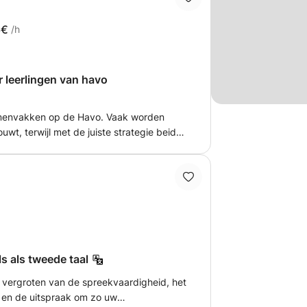
6€
/h
 leerlingen van havo
amenvakken op de Havo. Vaak worden
uwt, terwijl met de juiste strategie beiden
arom heb ik besloten om bijles te geven
 zij mooie punten kunnen halen op hun
het beste uit alle leerlingen te halen en
ijn doel is niet alleen om de leerling een
f 8. Ik kan natuurlijk geen garanties
eemt heb je grote kans van slagen ;)
s als tweede taal
t vergroten van de spreekvaardigheid, het
k en de uitspraak om zo uw