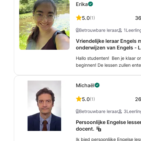
Erika
spreekvaardigheid voor deze e
5.0
3
(
1
)
Betrouwbare leraar
1
Leerlin
Vriendelijke leraar Engels 
onderwijzen van Engels - 
Hallo studenten! Ben je klaar o
beginnen! De lessen zullen ent
We praten vanaf de eerste les 
zodat ze aansluiten bij jouw beh
Michaël
online als persoonlijk! Onze l
We kunnen ons bezighouden me
5.0
2
(
1
)
of vanaf het allereerste begin
we ook samenwerken om officië
Betrouwbare leraar
3
Leerli
gaan met meer gecompliceerde s
Engels behoort ook tot de moge
Persoonlijke Engelse lesse
ervaring mee heb. Tijdens onze
docent.
van online bronnen, gepersonali
Ik bied persoonlijke Engelse l