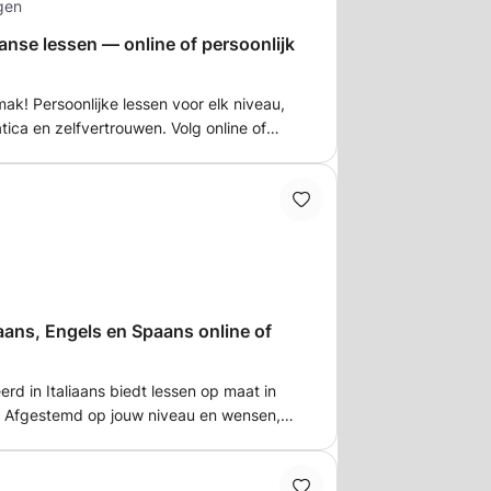
gen
aanse lessen — online of persoonlijk
mak! Persoonlijke lessen voor elk niveau,
ica en zelfvertrouwen. Volg online of
nd, terwijl je ook plezier hebt en je
🇹
iaans, Engels en Spaans online of
rd in Italiaans biedt lessen op maat in
s. Afgestemd op jouw niveau en wensen,
gsondersteuning en gespreksoefeningen.
 spreken en luisteren in het Italiaans,
 om uw taalvaardigheid te verbeteren.