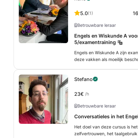
5.0
1
(
1
)
Betrouwbare leraar
Engels en Wiskunde A voor
5/examentraining
Engels en Wiskunde A zijn ex
deze vakken als moeilijk bescho
niet moeilijk hoeven te zijn. Da
aan leerlingen in havo 5 zodat
Stefano
examens. Ik ben gemotiveerd om 
om veel vooruitgang te boeken. M
5.5 te laten halen, maar een 7 o
23€
/h
geven, maar, als je bijles bij n
Betrouwbare leraar
Conversatieles in het Engel
Het doel van deze cursus is he
zelfvertrouwen, het taalgebrui