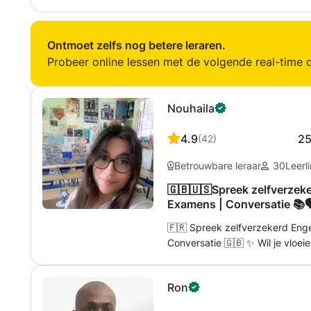
taalvaardigheid te verbeteren. Ik bied uitleg over grammaticale
onderwerpen, uitbreiding van d
het verstaanbaar vermogen te verbeteren! De beste
Ontmoet zelfs nog betere leraren.
te leren is door middel van expo
Probeer online lessen met de volgende real-time o
Engels gesproken.
Nouhaila
4.9
2
(
42
)
Betrouwbare leraar
30
Leerl
🇬🇧🇺🇸Spreek zelfverzeke
Examens | Conversatie 📚🗣
🇫🇷 Spreek zelfverzekerd Enge
Conversatie 🇬🇧 ✨ Wil je vloei
reizen, werk of het behalen va
jou! ✨ Ik ben een gekwalifice
Ron
jarenlange ervaring in het lesge
praktische, motiverende en effectieve manier. 👋