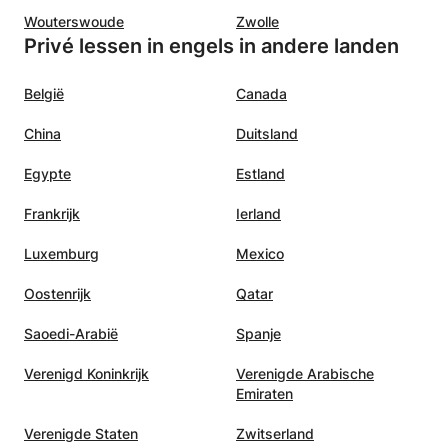
Wouterswoude
Zwolle
Privé lessen in engels in andere landen
België
Canada
China
Duitsland
Egypte
Estland
Frankrijk
Ierland
Luxemburg
Mexico
Oostenrijk
Qatar
Saoedi-Arabië
Spanje
Verenigd Koninkrijk
Verenigde Arabische
Emiraten
Verenigde Staten
Zwitserland