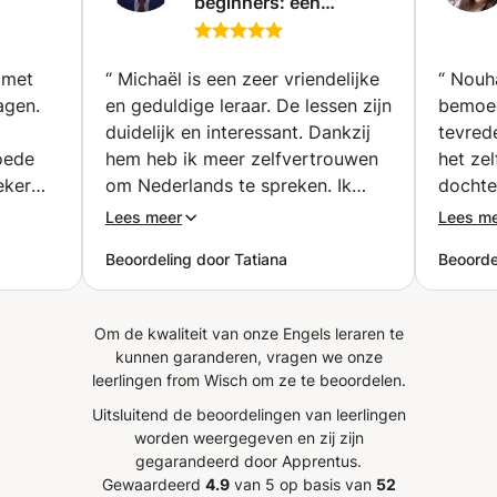
beginners: een
heb ook zakelijk Engels, conversatiecursussen en
d is
eenvoudige en
examengerichte lessen gegeven.
g hebt!
stapsgewijze methode
en druk
(Ukkel)
 met
“
Michaël is een zeer vriendelijke
“
Nouha
agen.
en geduldige leraar. De lessen zijn
bemoed
n die
duidelijk en interessant. Dankzij
tevrede
t
goede
hem heb ik meer zelfvertrouwen
het ze
te
eker
om Nederlands te spreken. Ik
dochte
siast
raad zijn lessen zeker aan!
”
Bedank
Lees meer
Lees m
ende
Beoordeling door Tatiana
Beoordel
Om de kwaliteit van onze Engels leraren te
kunnen garanderen, vragen we onze
leerlingen from Wisch om ze te beoordelen.
Uitsluitend de beoordelingen van leerlingen
worden weergegeven en zij zijn
gegarandeerd door Apprentus.
Gewaardeerd
4.9
van 5 op basis van
52