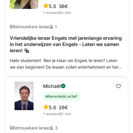
5.0
36€
1
reviews
60-min
Betrouwbare leraar
1
Vriendelijke leraar Engels met jarenlange ervaring
in het onderwijzen van Engels - Laten we samen
leren!
Hallo studenten! Ben je klaar om Engels te leren? Laten
we dan beginnen! De lessen zullen entertainment en hard
werken combineren. We praten vanaf de eerste les in het
Engels en passen onze lessen aan zodat ze aansluiten bij
Michaël
jouw behoeften. Alle niveaus en leeftijden, zowel online als
persoonlijk! Onze lessen worden aangepast aan jouw
Recentelijk actief
wensen. We kunnen ons bezighouden met de
basisgrammatica en woordenschat, of vanaf het
5.0
26€
allereerste begin beginnen. En aan de andere kant kunnen
1
reviews
60-min
we ook samenwerken om officiële examens voor te
bereiden en om te gaan met meer gecompliceerde
Betrouwbare leraar
3
situaties. Het verbeteren van zakelijk Engels behoort ook