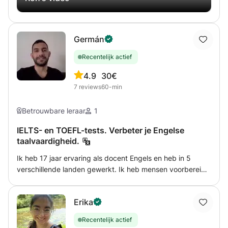
woordenschatbladen, leesbegripsoefeningen, schriftelijke
en mondelinge expressieactiviteiten, enz. ✨ Klaar om je
Engels te transformeren? Begin nu!
Germán
Recentelijk actief
4.9
30€
7
reviews
60-min
Betrouwbare leraar
1
IELTS- en TOEFL-tests. Verbeter je Engelse
taalvaardigheid.
Ik heb 17 jaar ervaring als docent Engels en heb in 5
verschillende landen gewerkt. Ik heb mensen voorbereid
op de IELTS- of TOEFL-examens. Ik heb hier ervaring mee
en ben tevens gecertificeerd TEFL-docent via itoi. Neem
Erika
gerust contact met me op om je schrijf-, lees- en
spreekvaardigheid voor deze examens te verbeteren.
Recentelijk actief