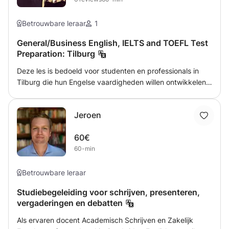
Betrouwbare leraar
1
General/Business English, IELTS and TOEFL Test
Preparation: Tilburg
Deze les is bedoeld voor studenten en professionals in
Tilburg die hun Engelse vaardigheden willen ontwikkelen
en TOEFL- of IELTS-testen willen doen. Mijn eigen IELTS
uitslag is 8, niveau C1. Ik zal de leerinhoud en
Jeroen
bezorgmethoden aanpassen op basis van uw behoeften.
60€
60-min
Betrouwbare leraar
Studiebegeleiding voor schrijven, presenteren,
vergaderingen en debatten
Als ervaren docent Academisch Schrijven en Zakelijk