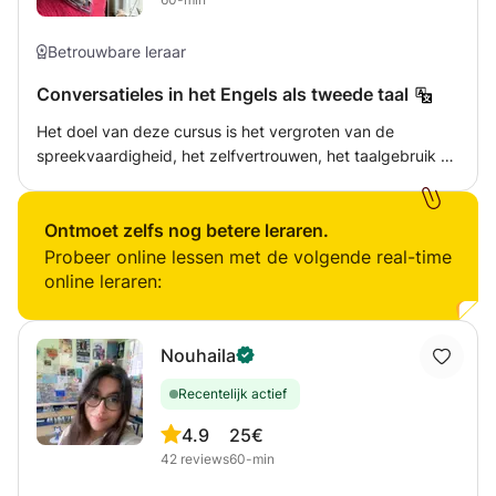
Betrouwbare leraar
Conversatieles in het Engels als tweede taal
Het doel van deze cursus is het vergroten van de
spreekvaardigheid, het zelfvertrouwen, het taalgebruik en
de uitspraak om zo uw taalvaardigheid te verbeteren. Ik
bied uitleg over grammaticale onderwerpen, uitbreiding
van de woordenschat en tips voor uitspraak om het
Ontmoet zelfs nog betere leraren.
verstaanbaar vermogen te verbeteren! De beste manier
Probeer online lessen met de volgende real-time
om een taal te leren is door middel van exposities, daarom
online leraren:
wordt er in de les alleen Engels gesproken.
Nouhaila
Recentelijk actief
4.9
25€
42
reviews
60-min