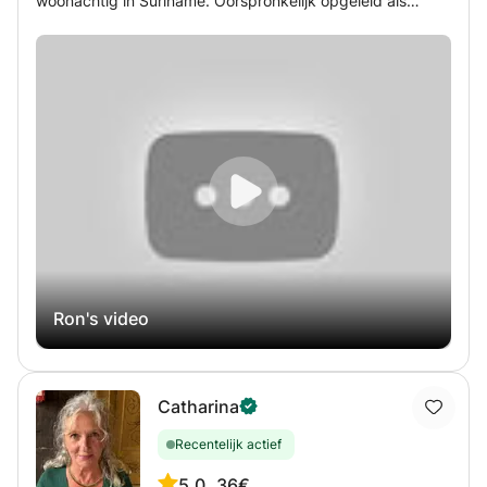
woonachtig in Suriname. Oorspronkelijk opgeleid als
vergaderingen, presentaties, e-mails, onderhandelingen...
HVAC-monteur met de intentie om de erfenis van mijn
→ Inhoud afgestemd op uw branche. → Krijg
vader voort te zetten, ben ik tijdens de pandemie
zelfvertrouwen en geef je carrière een boost. 🎓
overgestapt naar het lesgeven nadat ik mijn passie voor
Examenvoorbereiding (IELTS, TOEFL, Cambridge...) →
taalonderwijs had ontdekt. Deze overstap stelde me in
Gepersonaliseerde training voor de tests. → Strategieën,
staat om thuis te werken en tegelijkertijd contact te
oefentoetsen, gerichte correcties. → Doel: met sereniteit
houden met cursisten wereldwijd. Met een vriendelijke en
slagen! 💬 Conversatielessen → Verschillende thema's:
flexibele aanpak geef ik prioriteit aan het creëren van
cultuur, maatschappij, reizen, actualiteit, dagelijks leven...
boeiende, persoonlijke lessen die het vertrouwen in
→ Verbeter uw taalvaardigheid in een ondersteunende
conversatie Nederlands bevorderen. Naast het lesgeven
omgeving. → Correcties, woordenschat, uitspraak,
ben ik trots op mijn gezinsleven als gelukkig getrouwde
zelfvertrouwen: het staat er allemaal! 🎁 Kleine bonus:
professional die voldoening vindt in het helpen van
Vanaf uw eerste reservering krijgt u direct toegang tot
anderen om hun taaldoelen te bereiken.
een privé virtueel klaslokaal met alle cursusmaterialen:
Ron's video
interactieve bronnen, grammatica- en
woordenschatbladen, leesbegripsoefeningen, schriftelijke
en mondelinge expressieactiviteiten, enz. ✨ Klaar om je
Engels te transformeren? Begin nu!
Catharina
Recentelijk actief
5.0
36€