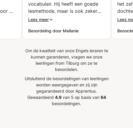
behaald, waarmee ik alle middelen heb verworven die
vocabulair. Hij heeft een goede
het ze
zelfvertrouwen te
nodig zijn om lessen te geven. Ik studeer momenteel een
voor de
lesmethode, maar is ook zeker
dochte
spreken.
doctoraat in Engelse literatuur aan de Universiteit van
e les
flexibel. Ik ben heel enthousiast
Bedank
Lees meer
Lees m
Lleida. Ik heb meer dan 10 jaar ervaring met lesgeven in
 voor
en verheug mij op de volgende
de Engelse taal, plus ervaring met lesgeven in het Spaans.
Beoordeling door Mellanie
Beoordel
 als
les!
”
Ik heb zowel persoonlijke als online lessen gehad, zowel in
meer
grote als kleine groepen en voor individuele studenten. Ik
or een
heb lesgegeven van kleuters tot oudere leerlingen en heb
Om de kwaliteit van onze Engels leraren te
jn
de lessen aangepast aan hun niveaus en behoeften. Ik
kunnen garanderen, vragen we onze
heb ook zakelijk Engels, conversatiecursussen en
 lessen
leerlingen from Tilburg om ze te
examengerichte lessen gegeven.
gd voor
beoordelen.
Uitsluitend de beoordelingen van leerlingen
worden weergegeven en zij zijn
gegarandeerd door Apprentus.
Gewaardeerd
4.9
van 5 op basis van
64
beoordelingen.