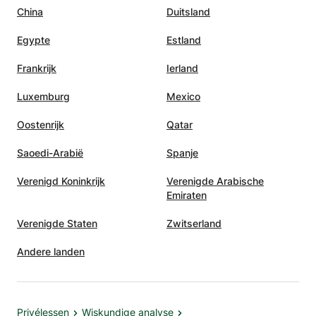
China
Duitsland
Egypte
Estland
Frankrijk
Ierland
Luxemburg
Mexico
Oostenrijk
Qatar
Saoedi-Arabië
Spanje
Verenigd Koninkrijk
Verenigde Arabische
Emiraten
Verenigde Staten
Zwitserland
Andere landen
Privélessen
Wiskundige analyse