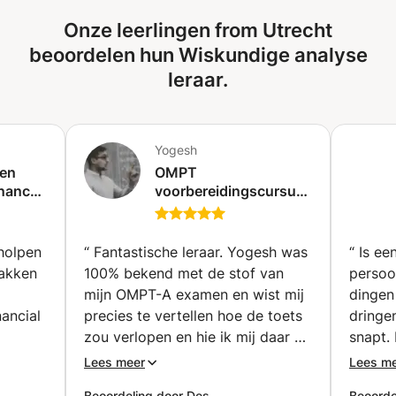
uiteindelijke examen. Bijlessen of huiswerkbegeleiding
plaatsingstest) moet behalen, kan ik u helpen. Mijn lessen
worden in overleg vormgegeven. Sommige scholieren of
Onze leerlingen from Utrecht
zijn veelomvattend, duidelijk en persoonsgebonden. Ik
studenten hebben baat bij samen opdrachten maken,
zorg ervoor dat de studenten snel leren met een minimum
beoordelen hun Wiskundige analyse
waar andere meer behoefte hebben aan uitleg over de
aan lessen.
leraar.
theorie.
Yogesh
 en
OMPT
inance,
voorbereidingscursus
voor
toelatingsexamens
voor de universiteit
holpen
“
Fantastische leraar. Yogesh was
“
Is ee
(Zoetermeer)
vakken
100% bekend met de stof van
persoo
mijn OMPT-A examen en wist mij
dingen 
nancial
precies te vertellen hoe de toets
dringe
zou verlopen en hie ik mij daar op
snapt.
skunde.
moest voorbereiden. Vijf sterren!
flexibe
Lees meer
Lees m
te stof
”
Beoordeling door Des
Beoorde