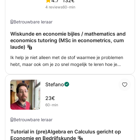
4.7
132€
4
reviews
60-min
Betrouwbare leraar
Wiskunde en economie bijles / mathematics and
economics tutoring (MSc in econometrics, cum
laude)
Ik help je niet alleen met de stof waarmee je problemen
hebt, maar ook om je zo snel mogelijk te leren hoe je
soortgelijk problemen zelf op kan lossen. English: Not only
do I help you with the subjects you are having problems
Stefano
with, I also teach you as quickly as possible how to solve
similar problems yourself.
23€
60-min
Betrouwbare leraar
Tutorial in (pre)Algebra en Calculus gericht op
Economie en Bedrijfskunde