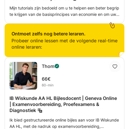
Mijn tutorials zijn bedoeld om u te helpen een beter begrip
te krijgen van de basisprincipes van economie en om uw
cijfers in uw school- of universiteitscursussen te
verbeteren. Ze zijn afgestemd op uw twijfels en
onderwerpen waar u het meest mee worstelt in een
Ontmoet zelfs nog betere leraren.
"hands-on" benadering. Onderwezen onderwerpen zijn
Probeer online lessen met de volgende real-time
onder andere: -Vergelijkingen, ongelijkheden en hoe deze
online leraren:
op te lossen -Functies, wat ze zijn en hoe je ze kunt
plotten -Afleiding, volledig en gedeeltelijk -Integratie -
Polynomen, exponentiële getallen, logaritmen en hoe
Thom
ermee te werken
66€
60-min
IB Wiskunde AA HL Bijlesdocent | Geneva Online
| Examenvoorbereiding, Proefexamens &
Diagnostiek
Ik bied gestructureerde online bijles aan voor IB Wiskunde
AA HL, met de nadruk op examenvoorbereiding,