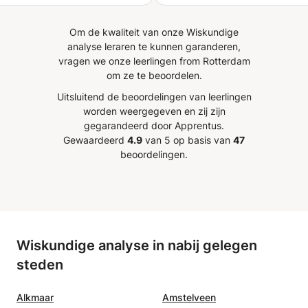
 was voor mij en ik heb
ie mijn tentamens gehaald!
Om de kwaliteit van onze Wiskundige
 het boeken van Tom
analyse leraren te kunnen garanderen,
n als de stof voelt als
vragen we onze leerlingen from Rotterdam
abra taal.
”
om ze te beoordelen.
Uitsluitend de beoordelingen van leerlingen
worden weergegeven en zij zijn
gegarandeerd door Apprentus.
Gewaardeerd
4.9
van 5 op basis van
47
beoordelingen.
Wiskundige analyse in nabij gelegen
steden
Alkmaar
Amstelveen