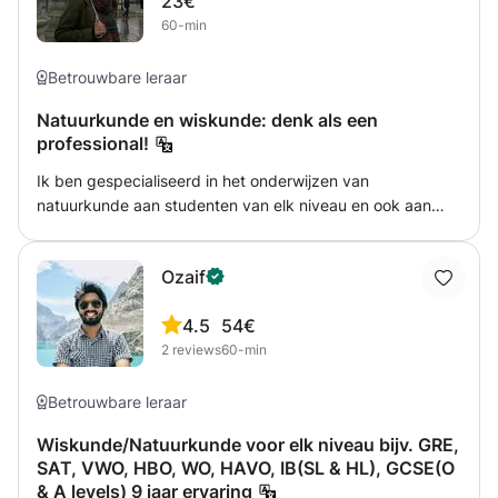
23€
60-min
Betrouwbare leraar
Natuurkunde en wiskunde: denk als een
professional!
Ik ben gespecialiseerd in het onderwijzen van
natuurkunde aan studenten van elk niveau en ook aan
kandidaten van de Olympiade van de natuurkunde. Ik
geef een gedetailleerde en nauwkeurige beschrijving van
Ozaif
onderwerpen op een manier dat de student de betekenis
en oorsprong van het vakgebied begrijpt. Mijn doel is om
4.5
54€
het standpunt van studenten in de natuurkunde te
2
reviews
60-min
veranderen en hen aan te moedigen om dieper, preciezer
en meer buiten de kaders te kijken!
Betrouwbare leraar
Wiskunde/Natuurkunde voor elk niveau bijv. GRE,
SAT, VWO, HBO, WO, HAVO, IB(SL & HL), GCSE(O
& A levels) 9 jaar ervaring