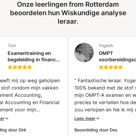
Onze leerlingen from Rotterdam
beoordelen hun Wiskundige analyse
leraar.
Tom
Yogesh
Examentraining en
OMPT
begeleiding in finance,
voorbereidings
accounting,
voor
investments,
toelatingsexam
economics
voor de universi
eeft mij op weg geholpen
“
Fantastische leraar. Yog
(Amsterdam)
(Zoetermeer)
 stof rondom mijn vakken
100% bekend met de stof 
ment Accounting,
mijn OMPT-A examen en wi
al Accounting en Financial
precies te vertellen hoe de
ment voor mijn
zou verlopen en hie ik mij
itaire studie bedrijfskunde.
moest voorbereiden. Vijf s
er
Lees meer
 de voor mij abstracte stof
”
ing door Dirk
Beoordeling door Des
mzetten in iets wat