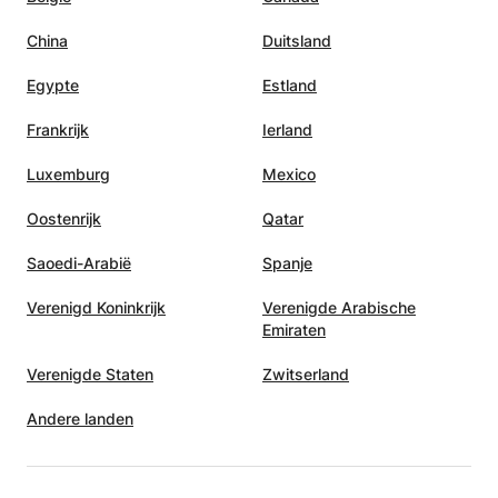
China
Duitsland
Egypte
Estland
Frankrijk
Ierland
Luxemburg
Mexico
Oostenrijk
Qatar
Saoedi-Arabië
Spanje
Verenigd Koninkrijk
Verenigde Arabische
Emiraten
Verenigde Staten
Zwitserland
Andere landen