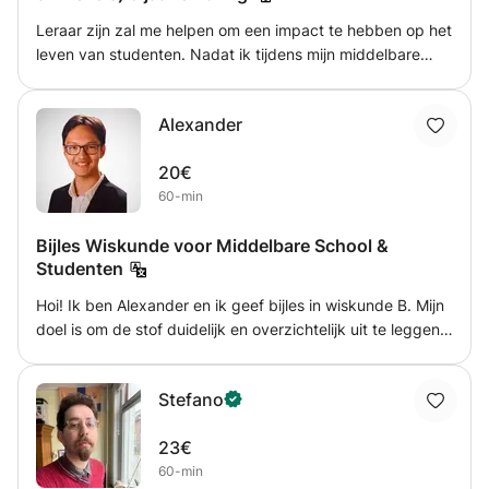
Leraar zijn zal me helpen om een impact te hebben op het
leven van studenten. Nadat ik tijdens mijn middelbare
school geavanceerde cursussen in wiskunde en
natuurkunde heb gevolgd, was ik op maat gemaakt voor
Alexander
engineering, omdat het ook om kritisch denken gaat. Het
doorgeven van de kennis die ik heb geleerd is mijn manier
20€
om terug te geven.
60-min
Bijles Wiskunde voor Middelbare School &
Studenten
Hoi! Ik ben Alexander en ik geef bijles in wiskunde B. Mijn
doel is om de stof duidelijk en overzichtelijk uit te leggen,
zodat je niet alleen sommen kunt maken, maar ook
begrijpt wat je doet. Tijdens de lessen werken we rustig
Stefano
stap voor stap door theorie, voorbeelden en opgaven
heen. Ik kan helpen met onder andere: Differentiëren
23€
Functies & grafieken Algebra Goniometrie Examentraining
60-min
Toetsvoorbereiding Huiswerkbegeleiding De lessen