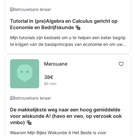
worden aangepast aan jouw niveau en tempo. Zowel
leerlingen die moeite hebben met de basis als leerlingen
Betrouwbare leraar
die hogere cijfers willen halen zijn welkom.
Tutorial in (pre)Algebra en Calculus gericht op
Economie en Bedrijfskunde
Mijn tutorials zijn bedoeld om u te helpen een beter begrip
te krijgen van de basisprincipes van economie en om uw
cijfers in uw school- of universiteitscursussen te
verbeteren. Ze zijn afgestemd op uw twijfels en
Marouane
onderwerpen waar u het meest mee worstelt in een
"hands-on" benadering. Onderwezen onderwerpen zijn
38€
onder andere: -Vergelijkingen, ongelijkheden en hoe deze
60-min
op te lossen -Functies, wat ze zijn en hoe je ze kunt
plotten -Afleiding, volledig en gedeeltelijk -Integratie -
Polynomen, exponentiële getallen, logaritmen en hoe
Betrouwbare leraar
ermee te werken
De makkelijkste weg naar een hoog gemiddelde
voor wiskunde A! (havo en vwo, op verzoek ook
vmbo)
Waarom Mijn Bijles Wiskunde A Het Beste Is voor