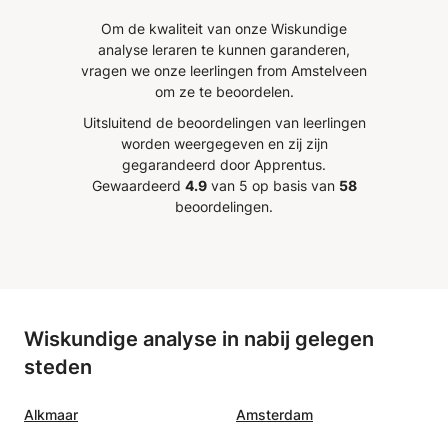
haald!
Hij stimuleert oefenen op een
Om de kwaliteit van onze Wiskundige
m
prettige en rustige manier.
”
analyse leraren te kunnen garanderen,
als
vragen we onze leerlingen from Amstelveen
om ze te beoordelen.
Uitsluitend de beoordelingen van leerlingen
worden weergegeven en zij zijn
gegarandeerd door Apprentus.
Gewaardeerd
4.9
van 5 op basis van
58
beoordelingen.
Wiskundige analyse in nabij gelegen
steden
Alkmaar
Amsterdam