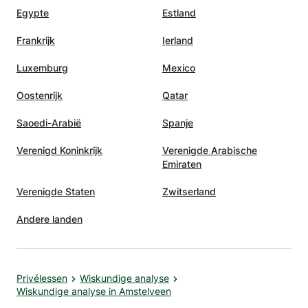
Egypte
Estland
Frankrijk
Ierland
Luxemburg
Mexico
Oostenrijk
Qatar
Saoedi-Arabië
Spanje
Verenigd Koninkrijk
Verenigde Arabische
Emiraten
Verenigde Staten
Zwitserland
Andere landen
Privélessen
Wiskundige analyse
Wiskundige analyse in Amstelveen