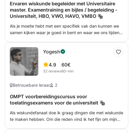
Ervaren wiskunde begeleider met Universitaire
Nederlands. Vraag gerust meer informatie indien je
master. Examentraining en bijles / begeleiding -
geïnteresseerd bent.
Universiteit, HBO, VWO, HAVO, VMBO
Als je moeite hebt met een specifiek vak dan kunnen we
samen kijken waar je goed in bent en waar we ons tijdens
de sessies het best op kunnen focussen. Een paar vakken
waar ik in het verleden studenten in heb begeleid zijn:
Yogesh
wiskunde, bedrijfseconomie, economie, rekenen,
accounting/accountancy, cost accounting, managerial
4.9
60€
accounting, financial accounting, corporate finance, risk
32
reviews
60-min
management en investments. Ik geef tips over welke
informatie het meest belangrijkst is, hoe je je het beste
kan voorbereiden voor het vak, en hoe je toetsvragen het
Betrouwbare leraar
2
best kan lezen. Deze methode blijkt erg effectief! Tijdens
OMPT voorbereidingscursus voor
mijn sessies begeleid ik vrijwel iedereen! Van scholieren op
toelatingsexamens voor de universiteit
het vmbo tot (bijna) afgestudeerden aan de universiteit, in
alle financieel- economische vakken. Hierdoor heb ik een
Als wiskundefanaat doe ik graag dingen die met wiskunde
begeleidingsstructuur ontwikkeld die effectief, efficiënt,
te maken hebben. Om die reden vind ik het fijn om mijn
en leuk is. Tijdens examentrainingen werk ik met oude
wiskundige kennis met anderen te delen. Ik zou graag
examens met een focus op de laatste ontwikkelingen in
wiskundeonderwijs geven aan middelbare scholieren of