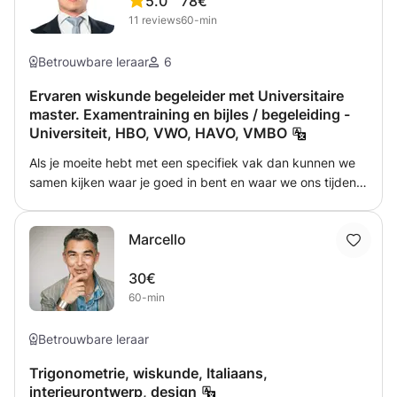
5.0
78€
11
reviews
60-min
Betrouwbare leraar
6
Ervaren wiskunde begeleider met Universitaire
master. Examentraining en bijles / begeleiding -
Universiteit, HBO, VWO, HAVO, VMBO
Als je moeite hebt met een specifiek vak dan kunnen we
samen kijken waar je goed in bent en waar we ons tijdens
de sessies het best op kunnen focussen. Een paar vakken
waar ik in het verleden studenten in heb begeleid zijn:
Marcello
wiskunde, bedrijfseconomie, economie, rekenen,
accounting/accountancy, cost accounting, managerial
30€
accounting, financial accounting, corporate finance, risk
60-min
management en investments. Ik geef tips over welke
informatie het meest belangrijkst is, hoe je je het beste
kan voorbereiden voor het vak, en hoe je toetsvragen het
Betrouwbare leraar
best kan lezen. Deze methode blijkt erg effectief! Tijdens
Trigonometrie, wiskunde, Italiaans,
mijn sessies begeleid ik vrijwel iedereen! Van scholieren op
interieurontwerp, design
het vmbo tot (bijna) afgestudeerden aan de universiteit, in