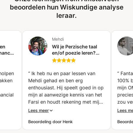
beoordelen hun Wiskundige analyse
leraar.
Mehdi
 en
Wil je Perzische taal
inance,
en/of poezie leren?
Ervaren docent
Perzisch gevestigd in
Amsterdam - Online &
holpen
“
Ik heb nu en paar lessen van
“
Fanta
Offline prive- en
vakken
Mehdi gehad en ben erg
100% b
groepslessen
enthousiast. Hij speelt goed in op
mijn O
(Amsterdam)
nancial
mijn al aanwezige kennis van het
precies
Farsi en houdt rekening met mijn
zou ve
skunde.
wensen. Mehdi legt
moest v
Lees meer
Lees m
te stof
grammaticaregels helder uit en
”
Beoordeling door Henk
Beoorde
preciseert de verschillen tussen
 heb
formeel en informeel taalgebruik.