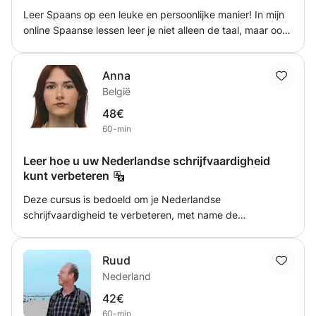
(Engels, Frans), digitale communicatie en nog veel meer!
Leer Spaans op een leuke en persoonlijke manier! In mijn
online Spaanse lessen leer je niet alleen de taal, maar ook
de cultuur. De lessen zijn interactief, praktisch en
aangepast aan jouw niveau en doelen. Of je nu beginner
Anna
bent of je Spaans wilt verbeteren, samen zorgen we
België
ervoor dat je met vertrouwen kunt spreken!
48€
60-min
Leer hoe u uw Nederlandse schrijfvaardigheid
kunt verbeteren
Deze cursus is bedoeld om je Nederlandse
schrijfvaardigheid te verbeteren, met name de
werkwoorden en spelling van woorden. Ideaal voor
wanneer Nederlands niet je moedertaal is en je het nog
Ruud
aan het leren bent, maar ook voor wanneer je moeite hebt
Nederland
met schrijven en je schrijfvaardigheid wilt verbeteren.
42€
60-min