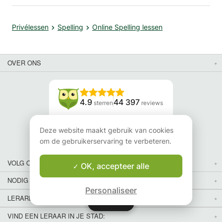
Privélessen
Spelling
Online Spelling lessen
OVER ONS
4.9
44 397
sterren
reviews
Lees onze reviews
Deze website maakt gebruik van cookies
om de gebruikerservaring te verbeteren.
VOLG ONS
OK, accepteer alle
NODIG JE VRIENDEN UIT
Personaliseer
LERAREN VOOR LESSEN IN JOUW LAND EN REGIO:
Kaart
Kaart
VIND EEN LERAAR IN JE STAD: