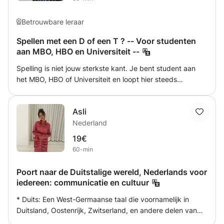
Betrouwbare leraar
Spellen met een D of een T ? -- Voor studenten
aan MBO, HBO en Universiteit --
Spelling is niet jouw sterkste kant. Je bent student aan
het MBO, HBO of Universiteit en loopt hier steeds
tegenaan. Wanneer gebruik je nou een D, een T of
misschien DT ? Mensen die jouw teksten lezen begrijpen
Asli
soms niet of je schrijft in de tegenwoordige of in de
Nederland
verleden tijd. Je hebt last van die kritiek en zult tijdens je
studie en je werkzame leven nog veel moeten schrijven.
19€
Voor jou bied ik de cursus 'Spellen met een D of een T ?'
60-min
aan. Samen behandelen we de regels die gelden voor het
spellen met een D of een T. Dit doen we voor schrijven in
Poort naar de Duitstalige wereld, Nederlands voor
de tegenwoordige tijd en schrijven in de verleden tijd. Als
iedereen: communicatie en cultuur
je deze cursus hebt gevolgd, behoren d-en-t-fouten voor
* Duits: Een West-Germaanse taal die voornamelijk in
jou tot de verleden tijd!
Duitsland, Oostenrijk, Zwitserland, en andere delen van
Europa wordt gesproken. Het leren van Duits opent