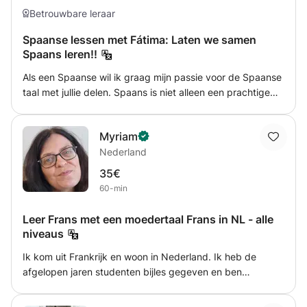
Betrouwbare leraar
Spaanse lessen met Fátima: Laten we samen
Spaans leren!!
Als een Spaanse wil ik graag mijn passie voor de Spaanse
taal met jullie delen. Spaans is niet alleen een prachtige
taal vol melodie en ritme, maar het is ook een van de
meest gesproken talen ter wereld. Door Spaans te leren,
Myriam
open je de deur naar een rijke cultuur vol geschiedenis,
Nederland
kunst, muziek en literatuur. Mijn doel is om jullie te
begeleiden op deze leerreis, ongeacht jullie startniveau.
35€
We beginnen met de basis, zoals de uitspraak,
60-min
grammatica en eenvoudige zinnen. Maar we zullen ook
praktische vaardigheden ontwikkelen, zoals het voeren
Leer Frans met een moedertaal Frans in NL - alle
van gesprekken, luisteren naar native speakers en het
niveaus
begrijpen van teksten. Ik zal ervoor zorgen dat de lessen
Ik kom uit Frankrijk en woon in Nederland. Ik heb de
interactief en leuk zijn, met veel aandacht voor jullie
afgelopen jaren studenten bijles gegeven en ben
individuele leerstijlen en behoeften. Dus, laten we samen
begonnen met de opleiding Frans als vreemde taal, met
deze uitdaging aangaan en stap voor stap Spaans leren,
lesgeven aan kinderen als specialisatie. Ik help u graag in
zodat je binnenkort kunt zeggen: "¡Hablo español!"