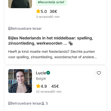
Recentelijk actief
5.0
36€
3
reviews
60-min
Betrouwbare leraar
Bijles Nederlands in het middelbaar: spelling,
zinsontleding, werkwoorden ...
Heeft je kind moeite met Nederlands? Slechte punten
voor spelling, zinsontleding, woordenschat of andere
belangrijke thema's? Of heb je zelf moeite met de dt-regel
of zinsontleding? Slaag je er maar niet in om een goeie zin
Lucie
op papier te zetten voor je sollicitatie? Of wil je graag
België
vlotter Nederlands leren spreken met vrienden, in de
winkel of op het werk? Samen bekijken we wat jouw
4.9
45€
noden en behoeften zijn. Tijdens de bijlessen gaan we
42
reviews
60-min
dan efficiënt aan de slag, om jouw doelen te bereiken!
Betrouwbare leraar
5