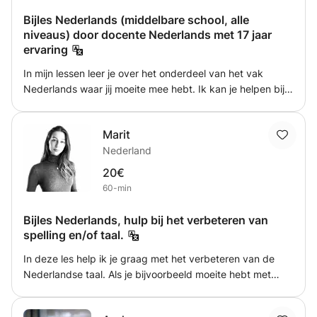
Bijles Nederlands (middelbare school, alle
niveaus) door docente Nederlands met 17 jaar
ervaring
In mijn lessen leer je over het onderdeel van het vak
Nederlands waar jij moeite mee hebt. Ik kan je helpen bij
werkwoordspelling, grammatica, stijlfiguren, schrijven,
lezen, etc. Ik heb 17 jaar ervaring als docente Nederlands
Marit
op alle niveaus van het middelbaar onderwijs. Ook heb ik
Nederland
ervaring met Nederlands als tweede taal.
20€
60-min
Bijles Nederlands, hulp bij het verbeteren van
spelling en/of taal.
In deze les help ik je graag met het verbeteren van de
Nederlandse taal. Als je bijvoorbeeld moeite hebt met
spelling of taal, dan help ik je hier graag bij. Ook als je in
Nederland bent komen wonen en je kan al Nederlands,