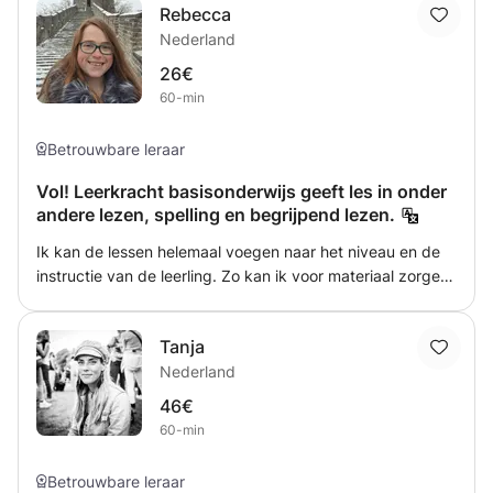
Rebecca
mijn taal! Van het Nederlandse schoolniveau tot
Nederland
conversatie en gevorderd. Lokale kinderen worden in het
Nederlands geholpen Ik spreek ook vloeiend Spaans.
26€
60-min
Betrouwbare leraar
Vol! Leerkracht basisonderwijs geeft les in onder
andere lezen, spelling en begrijpend lezen.
Ik kan de lessen helemaal voegen naar het niveau en de
instructie van de leerling. Zo kan ik voor materiaal zorgen,
maar dit kan ook vanuit school geleverd worden. Ik kijk
graag wat het beste bij uw kind past. Tijdens de eerste
Tanja
les bespreek ik graag wat het doel van de extra
Nederland
begeleiding/ bijlessen zal zijn. Zo kunnen de lessen zo
efficiënt en doelgericht mogelijk zijn.
46€
60-min
Betrouwbare leraar