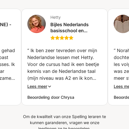
Hetty
NE) -
Bijles Nederlands
basisschool en
middelbare school en
NT2 (Utrecht)
ie gehad
“
Ik ben zeer tevreden over mijn
“
Norah
past
Nederlandse lessen met Hetty.
dochte
ses. Ik
Voor de cursus had ik een beetje
les vo
ar
kennis van de Nederlandse taal
was ze 
gzame)
(mijn niveau was A2 en ik kon
meer s
passé
alleen lezen maar niet praten).
houdt 
Lees meer
Lees m
legt
Nu, na slechts 10 lessen met haar,
en ze 
Beoordeling door Chrysa
Beoorde
beelden
kan ik al beter praten! De lessen
allahou
ijn, ze
zijn altijd leuk en fun, en Hetty
begrip
rt de
weet goed hoe aan mijn
Om de kwaliteit van onze Spelling leraren te
eind
behoeften en snelheid aan te
kunnen garanderen, vragen we onze
ocussen
passen. Ik raad haar echt aan!
”
leerlingen ze te beoordelen.