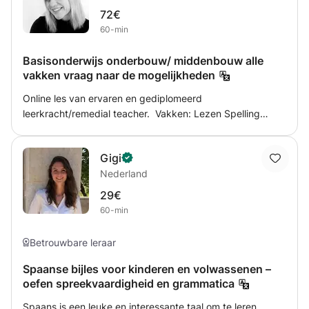
aangenamer.
72€
60-min
Basisonderwijs onderbouw/ middenbouw alle
vakken vraag naar de mogelijkheden
Online les van ervaren en gediplomeerd
leerkracht/remedial teacher. Vakken: Lezen Spelling
Begrijpend lezen Online leeromgeving Maatwerk
Lestijden: in overleg 25 jaar onderwijservaring in het
Gigi
basis- en speciaal basisonderwijs. Vraag naar de
Nederland
mogelijkheden.
29€
60-min
Betrouwbare leraar
Spaanse bijles voor kinderen en volwassenen –
oefen spreekvaardigheid en grammatica
Spaans is een leuke en interessante taal om te leren.