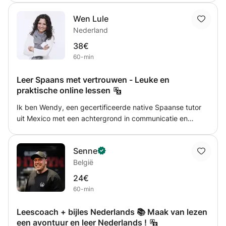
deuren naar de rijke cultuur, literatuur en wetenschap van
Wen Lule
deze regio's. * Nederlands: Een andere West-Germaanse
Nederland
taal, gesproken in Nederland, België (Vlaanderen),
Suriname, en de Nederlandse Antillen. Het is de taal van
38€
bekende kunstenaars, innovatieve denkers en een diverse
60-min
cultuur.
Leer Spaans met vertrouwen - Leuke en
praktische online lessen
Ik ben Wendy, een gecertificeerde native Spaanse tutor
uit Mexico met een achtergrond in communicatie en
onderwijs. Ik help studenten Spaans te leren op een
eenvoudige, praktische en plezierige manier. Ik geloof dat
Senne
leren het beste werkt als het zinvol aanvoelt en aansluit bij
België
het echte leven. Tijdens mijn lessen verbeter en leer je niet
alleen, maar krijg je ook meer zelfvertrouwen in echte
24€
gesprekken. Het leren van een taal moet zowel leuk als
60-min
nuttig zijn. We combineren conversatie, cultuur en
duidelijke begeleiding, zodat je niet alleen Spaans leert,
Leescoach + bijles Nederlands 📚 Maak van lezen
maar het ook zelfverzekerd gaat spreken. Alle lessen zijn
een avontuur en leer Nederlands !