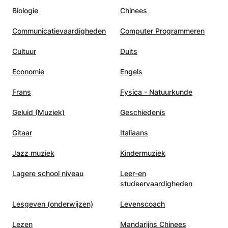
Biologie
Chinees
Communicatievaardigheden
Computer Programmeren
Cultuur
Duits
Economie
Engels
Frans
Fysica - Natuurkunde
Geluid (Muziek)
Geschiedenis
Gitaar
Italiaans
Jazz muziek
Kindermuziek
Lagere school niveau
Leer-en
studeervaardigheden
Lesgeven (onderwijzen)
Levenscoach
Lezen
Mandarijns Chinees