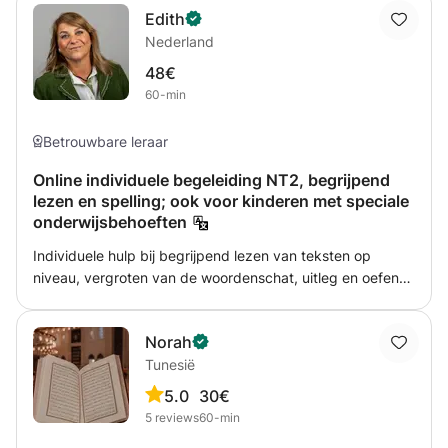
well. I myself am Dutch and live in France, so I know
Edith
Ik kan jou met spelling, taal en grammatica helpen en ik
speaking another language can be difficult and yet is fun!
Nederland
heb veel geduld dus wij kunnen lekker doorgaan totdat jij
de stof snapt. Ik kan jou met huiswerk helpen en ook leren
48€
voor een toets.
60-min
Betrouwbare leraar
Online individuele begeleiding NT2, begrijpend
lezen en spelling; ook voor kinderen met speciale
onderwijsbehoeften
Individuele hulp bij begrijpend lezen van teksten op
niveau, vergroten van de woordenschat, uitleg en oefenen
met spellingregels. Ook geef ik ondersteuning bij begrip
van verhaalsommen en NT2 voor (expat)kinderen met
Norah
speciale onderwijsbehoeften.
Tunesië
5.0
30€
5
reviews
60-min