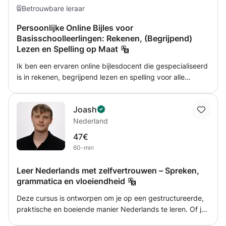
Betrouwbare leraar
Persoonlijke Online Bijles voor
Basisschoolleerlingen: Rekenen, (Begrijpend)
Lezen en Spelling op Maat
Ik ben een ervaren online bijlesdocent die gespecialiseerd
is in rekenen, begrijpend lezen en spelling voor alle
basisschoolklassen. Mijn aanpak is gericht op het
versterken van de basiskennis en het ontwikkelen van
Joash
zelfvertrouwen bij kinderen. Elke les wordt afgestemd op
Nederland
de behoeften van het kind, zodat het leerproces optimaal
aansluit bij wat zij nodig hebben. Bij rekenen help ik
47€
kinderen met basisvaardigheden zoals optellen,
60-min
aftrekken, vermenigvuldigen en delen, maar ook met
complexere onderwerpen zoals breuken en verhoudingen.
Leer Nederlands met zelfvertrouwen – Spreken,
Voor begrijpend lezen werk ik samen met de leerling aan
grammatica en vloeiendheid
het verbeteren van tekstbegrip, samenvatten en kritisch
Deze cursus is ontworpen om je op een gestructureerde,
nadenken. Op het gebied van spelling zorg ik voor een
praktische en boeiende manier Nederlands te leren. Of je
stevige basis door aandacht te besteden aan
nu een beginner bent of je spreekvaardigheid wilt
woordenschat, spellingregels en foutenanalyse. Mijn