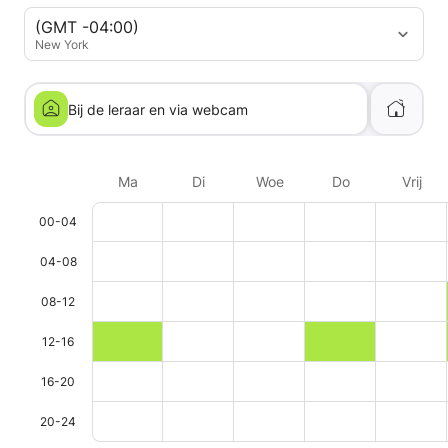
(GMT -04:00)
New York
Bij de leraar en via webcam
Ma
Di
Woe
Do
Vrij
00-04
04-08
08-12
12-16
16-20
20-24