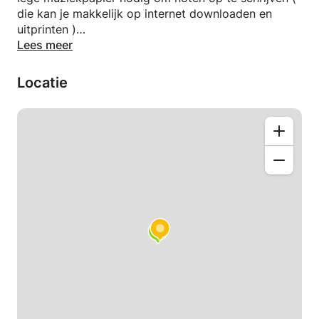
die kan je makkelijk op internet downloaden en
uitprinten )
Lees meer
Thuis oefenen:
Het is belangrijk dat je thuis een piano of keyboard
Locatie
hebt staan, zodat je thuis lekker de muziek kan
herhalen.