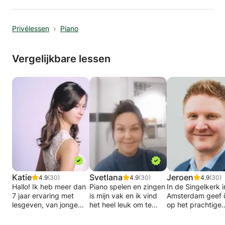
Privélessen
Piano
Vergelijkbare lessen
Katie
Svetlana
Jeroen
4.9
(30)
4.9
(30)
4.9
(30)
Hallo! Ik heb meer dan
Piano spelen en zingen
In de Singelkerk i
7 jaar ervaring met
is mijn vak en ik vind
Amsterdam geef i
lesgeven, van jonge
het heel leuk om te
op het prachtige
kinderen tot
doen, maar ook door te
kerkorgel en op 
volwassenen van alle
geven aan mijn
mooie Bösendorfe