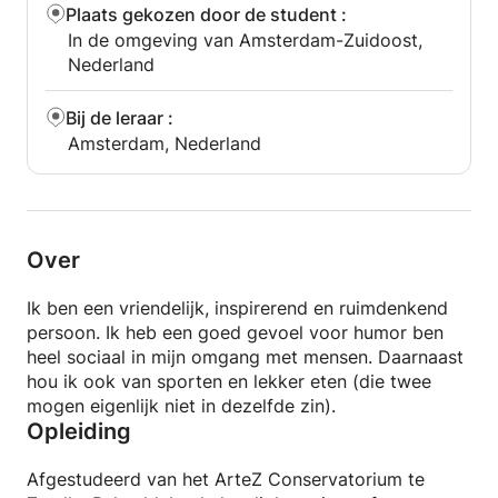
Classical, Hiphop, Jazz, R&B and Pop. In this way I
Plaats gekozen door de student
:
inspire students to think and make music outside
In de omgeving van Amsterdam-Zuidoost,
their own frameworks. I can also give you a good
Nederland
foundation in Jazz and Pop. In short, the
possibilities are endless and I can't wait to teach
Bij de leraar
:
you.
Amsterdam, Nederland
Further advantages:
- Extensive teaching experience with children,
teenagers and adults;
- Teaching style: passionate, practical and playful.
Over
So whether you are just starting out or are already
Ik ben een vriendelijk, inspirerend en ruimdenkend
at an advanced stage, I can help you!
persoon. Ik heb een goed gevoel voor humor ben
heel sociaal in mijn omgang met mensen. Daarnaast
hou ik ook van sporten en lekker eten (die twee
mogen eigenlijk niet in dezelfde zin).
Opleiding
Afgestudeerd van het ArteZ Conservatorium te