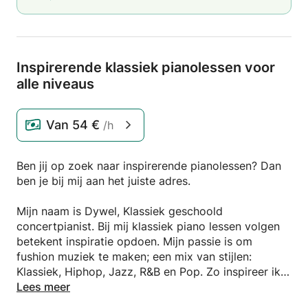
Inspirerende klassiek pianolessen voor
alle niveaus
Van
54 €
/h
Ben jij op zoek naar inspirerende pianolessen? Dan
ben je bij mij aan het juiste adres.
Mijn naam is Dywel, Klassiek geschoold
concertpianist. Bij mij klassiek piano lessen volgen
betekent inspiratie opdoen. Mijn passie is om
fushion muziek te maken; een mix van stijlen:
Klassiek, Hiphop, Jazz, R&B en Pop. Zo inspireer ik
leerlingen om buiten hun eigen kaders te denken en
Lees meer
te musiceren. Ik kan je ook een goede basis