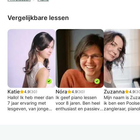
Vergelijkbare lessen
Katie
Nóra
Zuzanna
4.9
(30)
4.9
(30)
4.9
(3
Hallo! Ik heb meer dan
Ik geef piano lessen
Mijn naam is Zuz
7 jaar ervaring met
voor 8 jaren. Ben heel
ik ben een Poolse
lesgeven, van jonge
enthusiast en passievol
zangleraar, piano
kinderen tot
docent. Ik probeer
en muziektherape
volwassenen van alle
verschillende
ben afgestudeer
niveaus, en ik vind het
methoden bij iedereen
de School voor J
geweldig! Mijn doel is
aan te passen die het
Populaire Muziek 
dat mijn leerlingen
meest geschikt is
Wroclaw (pianokl