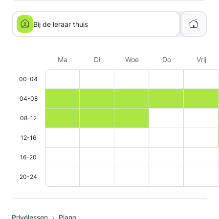
Bij de leraar thuis
Ma
Di
Woe
Do
Vrij
00-04
04-08
08-12
12-16
16-20
20-24
Privélessen
Piano