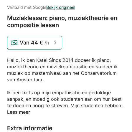
Vertaald met Google
Bekijk origineel
Muzieklessen: piano,
muziektheorie en
compositie lessen
Van
44 €
/h
Hallo, ik ben Kate! Sinds 2014 doceer ik piano,
muziektheorie en muziekcompositie en studeer ik
muziek op masterniveau aan het Conservatorium
van Amsterdam.
Ik ben trots op mijn empathische en geduldige
aanpak, en moedig ook studenten aan om hun best
te doen en hoog te streven. Mijn studenten hebben
het goed gedaan tijdens hun examens en winnen
Lees meer
wedstrijden.
Extra informatie
Aarzel niet om contact op te nemen voor een