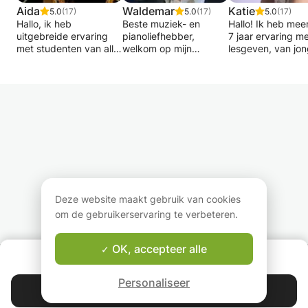
Aida
Waldemar
Katie
5.0
(17)
5.0
(17)
5.0
(17)
Hallo, ik heb
Beste muziek- en
Hallo! Ik heb mee
uitgebreide ervaring
pianoliefhebber,
7 jaar ervaring m
met studenten van alle
welkom op mijn
lesgeven, van jo
leeftijden als docent
profielpagina!
kinderen tot
muziektheorie, viool en
volwassenen van 
altviool. Aangepaste
Mijn naam is Waldemar
niveaus, en ik vin
lessen, gericht op
en ik ben docent
geweldig! Mijn doe
studentenbelangen.
klassiek piano.
dat mijn leerlinge
Ik studeerde viool aan
Ik geef les aan jong
plezier beleven a
het conservatorium
(vanaf 8 jaar) en oud,
bespelen van een
Superior de Música de
individueel of in
instrument en ple
Vigo in Spanje en
groepsverband.
hebben tijdens d
altviool in Spanje en
lessen. Ik streef 
aan het Utrechts
Mijn opleiding heb ik
naar dat elke leer
Conservatorium. Het
genoten bij Fania
gemotiveerd uit d
Deze website maakt gebruik van cookies
onderzoek van mijn
Chapiro te Hilversum
komt om verder t
om de gebruikerservaring te verbeteren.
eindexamen ging over
en later aan het
leren, en ik stem 
welzijn en praktisch
Amsterdamse
lessen af op wat 
onderwijs om het
Conservatorium bij
willen leren en ho
OK, accepteer alle
OVER ONS
leerproces te
Danielle Dechenne.
hun doel kunnen
Good-fit Leraar Garantie
verbeteren en te
bereiken.
Personaliseer
versnellen.
Afhankelijk van je
Ik kan studenten
Contacteer Kate
Ik wil dat mijn
niveau zullen we in
helpen met het