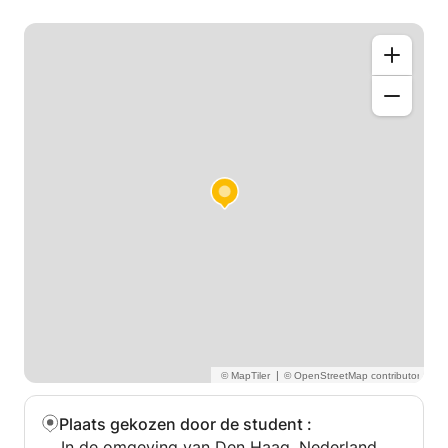
gewerkt bij Liduina Basisschool (Den Haag), aan het
Conservatorium van Las Palmas de Gran Canaria
(Spanje) en privélessen.
Ik geef ook les in muziek en beweging
gespecialiseerd in Spaanse kinderen in El Sonajero
Musical, elke zondag in Centro Español La Haya
(Spaans centrum van Den Haag).
|
Plaats gekozen door de student
:
In de omgeving van Den Haag, Nederland