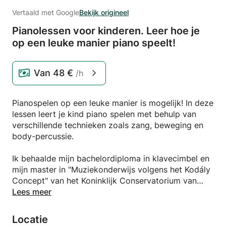
Vertaald met Google
Bekijk origineel
Pianolessen voor kinderen.
Leer hoe je
op een leuke manier piano speelt!
Van
48 €
/h
Pianospelen op een leuke manier is mogelijk! In deze
lessen leert je kind piano spelen met behulp van
verschillende technieken zoals zang, beweging en
body-percussie.
Ik behaalde mijn bachelordiploma in klavecimbel en
mijn master in "Muziekonderwijs volgens het Kodály
Concept" van het Koninklijk Conservatorium van
Den Haag.
Lees meer
Ik heb ervaring met het doceren van piano en
Locatie
klavecimbel in de afgelopen twee jaar. Ik heb