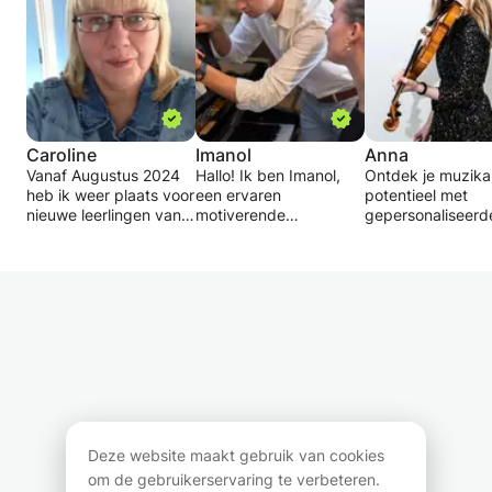
Caroline
Imanol
Anna
Vanaf Augustus 2024
Hallo! Ik ben Imanol,
Ontdek je muzika
heb ik weer plaats voor
een ervaren
potentieel met
nieuwe leerlingen van
motiverende
gepersonaliseerd
alle leeftijden
pianoleraar in Den
viool- en
De lessen zijn bij U aan
Haag. Ik geef
muziektheorieles
huis ,online is ook
pianolessen in het
Of je nu een begi
mogelijk.
Spaans, Nederlands en
bent of je
Ik gebruik
Engels.
vaardigheden wil
leuke,moderne
verfijnen, ik begel
methodes met veel
Waar geef ik
bij elke stap!
ruimte voor eigen
pianolessen?
inbreng.
Ik geef les in mijn
Ik ben een
charmante studio, in
professionele violi
Lessons in English are
het
met zowel een
possible: for all ages.
Regentessekwartier.
bachelor- als een
Deze website maakt gebruik van cookies
Daar kunt u genieten
masterdiploma. D
om de gebruikerservaring te verbeteren.
van een hoogwaardige
afgelopen jaren h