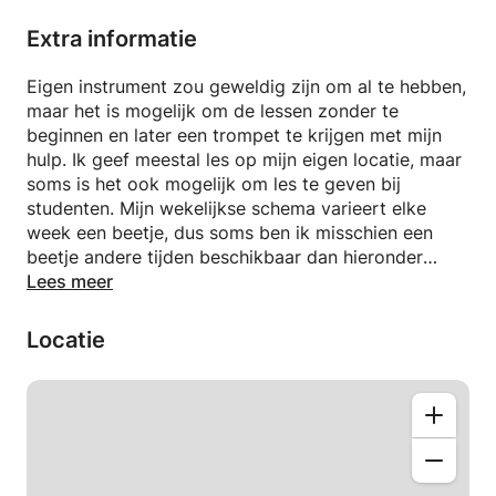
iets anders zijn, het maakt niet uit. Ik bied
hoogwaardige, studentgerichte trompetlessen met
Extra informatie
jarenlange onderwijservaring. Mijn doel is om je te
helpen je doelen te bereiken met alles wat je met
Eigen instrument zou geweldig zijn om al te hebben,
het instrument wilt leren, en je ook uitrusten met
maar het is mogelijk om de lessen zonder te
goede instrumenttechniek en algemene kennis van
beginnen en later een trompet te krijgen met mijn
muziektheorie. Ik heb zowel klassieke als
hulp. Ik geef meestal les op mijn eigen locatie, maar
jazzmuziek gestudeerd en speelde ook pop, funk en
soms is het ook mogelijk om les te geven bij
andere muziekstijlen. Ik ben onlangs afgestudeerd
studenten. Mijn wekelijkse schema varieert elke
aan het Conservatorium van Amsterdam. Naast
week een beetje, dus soms ben ik misschien een
trompet spelen ben ik ook een zanger en
beetje andere tijden beschikbaar dan hieronder
componist. Ik wil je graag leren wat ik weet van
vermeld, dus aarzel niet om een tijd voor te stellen
Lees meer
deze werkterreinen. Ik hoop je te zien tijdens mijn
die het beste bij je past!
lessen!
Locatie
Kirsi