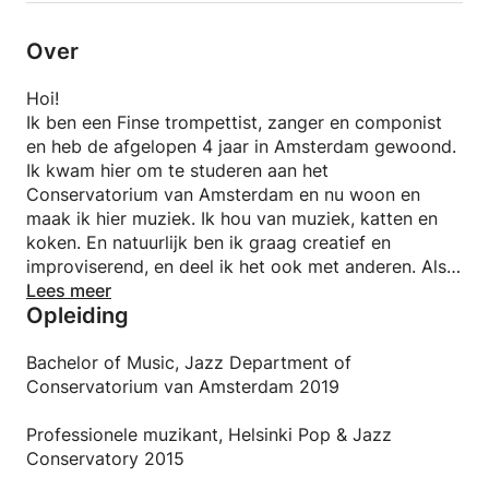
Over
Hoi!
Ik ben een Finse trompettist, zanger en componist
en heb de afgelopen 4 jaar in Amsterdam gewoond.
Ik kwam hier om te studeren aan het
Conservatorium van Amsterdam en nu woon en
maak ik hier muziek. Ik hou van muziek, katten en
koken. En natuurlijk ben ik graag creatief en
improviserend, en deel ik het ook met anderen. Als
je wat van mijn werk wilt horen, bezoek dan mijn
Lees meer
Opleiding
website:
Als je enthousiast bent over muziek, trompet of
Bachelor of Music, Jazz Department of
gewoon nieuwe dingen leert, ben je meer dan
Conservatorium van Amsterdam 2019
welkom bij mijn lessen!
Professionele muzikant, Helsinki Pop & Jazz
Conservatory 2015