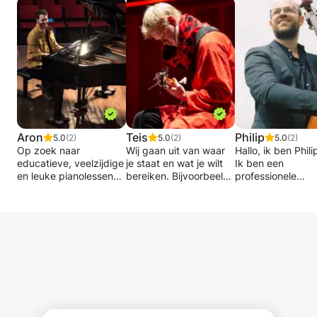
Aron
Teis
Philip
5.0
(2)
5.0
(2)
5.0
(2)
Op zoek naar
Wij gaan uit van waar
Hallo, ik ben Phili
educatieve, veelzijdige
je staat en wat je wilt
Ik ben een
en leuke pianolessen?
bereiken. Bijvoorbeeld:
professionele
Zoek niet verder. Mijn
basgitarist en do
naam is Áron en ik ben
Fingerpicken
woonachtig in
een 26-jarige
Solo leren spelen
Amsterdam.
uitvoerend kunstenaar
Jezelf begeleiden
Ik heb les gehad
en opvoeder uit
Liedjes schrijven
enkele van de be
Hongarije. Ik speel al
docenten in Euro
meer dan 18 jaar piano
Het maakt niet uit hoe
evenals van bek
en heb les gegeven
goed he ben - iemand
bassisten uit de
aan studenten van alle
kan leren. De beste tijd
Yorkse jazzscene
leeftijden, van
was gisteren, en de
Naast mijn studie
beginners tot
tweede beste tijd is nu
ik sinds mijn zest