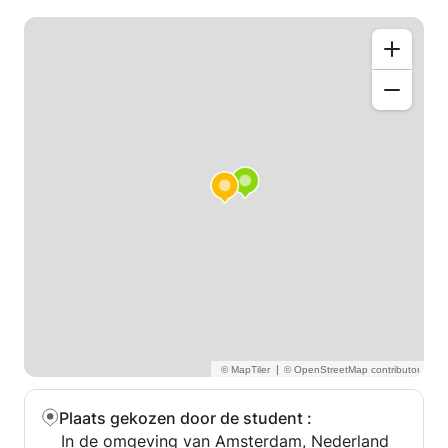
scala aan stijlen, mijn specialisatie is jazz.
..........................................................................................................
Elektrische basgitaar/basgitaar - Contrabas -
Muziektheorie - Ritme - Groove - Gehoortraining -
Noten lezen - Auditievoorbereiding - Thuisopnames
- Apparatuur
---> Jazz, pop, rock, soul, funk, hiphop....
Ik pas mijn lesmethoden aan uw niveau aan (van
absolute beginner tot gevorderd), evenals aan uw
doelen en uw persoonlijke voorkeuren qua stijl.
Speel je in een band en wil je graag feedback? Dan
kunnen we ook bandcoaching voor je regelen.
|
Plaats gekozen door de student
:
In de omgeving van Amsterdam, Nederland