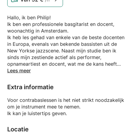
Hallo, ik ben Philip!
Ik ben een professionele basgitarist en docent,
woonachtig in Amsterdam.
Ik heb les gehad van enkele van de beste docenten
in Europa, evenals van bekende bassisten uit de
New Yorkse jazzscene. Naast mijn studie ben ik
sinds mijn zestiende actief als performer,
opnameartiest en docent, wat me de kans heeft
gegeven om op verschillende festivals en podia te
Lees meer
spelen, zoals North Sea Jazz, JazzOpen Stuttgart,
Bimhuis en DeDoelen Rotterdam.
Extra informatie
Ik ben rustig en makkelijk in de omgang en ik wil de
kennis die ik van mijn docenten heb opgedaan,
Voor contrabaslessen is het niet strikt noodzakelijk
evenals mijn eigen ervaring, graag met je delen. Ik
om je instrument mee te nemen.
focus me er altijd op om je voor te bereiden op het
Ik kan je luistertips geven.
spelen in een band, of om je vaardigheden daarin te
verbeteren, want dat is wat we als bassisten doen!
Locatie
Ik heb ervaring met en sta open voor een breed