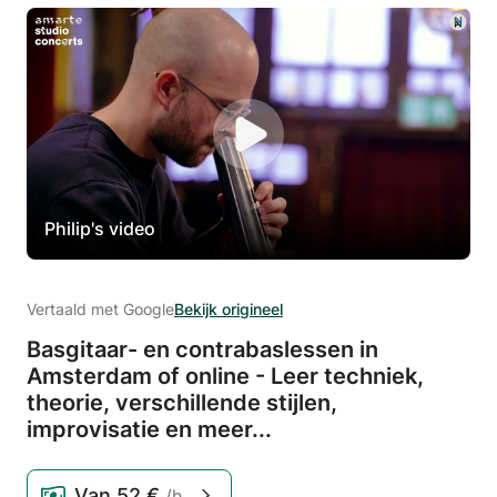
Philip's video
Vertaald met Google
Bekijk origineel
Basgitaar- en contrabaslessen in
Amsterdam of online - Leer techniek,
theorie,
verschillende stijlen,
improvisatie en meer.
.
.
Van
52 €
/h