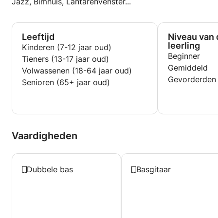
training
Jazz, Bimhuis, LantarenVenster...
25 min - Een liedje leren en er samen aan werken
5 min - Bespreking van de lesinhoud en wat er thuis
geoefend moet worden.
Leeftijd
Niveau van 
leerling
Kinderen (7-12 jaar oud)
Dat is één manier, maar natuurlijk pas ik me altijd
Beginner
Tieners (13-17 jaar oud)
aan uw voorkeuren en doelen aan!
Gemiddeld
Volwassenen (18-64 jaar oud)
Gevorderden
Senioren (65+ jaar oud)
Vaardigheden
Dubbele bas
Basgitaar