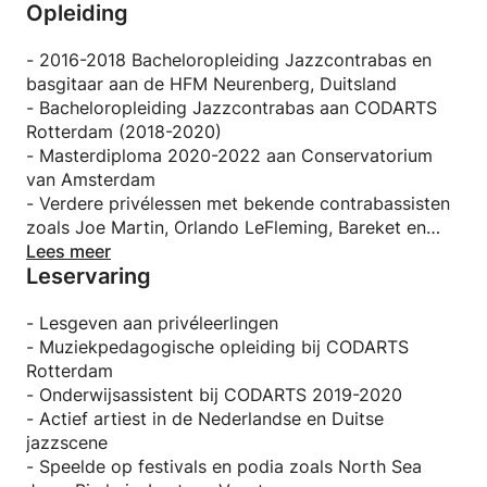
Opleiding
diverse festivals en podia te spelen, zoals North Sea
Jazz, JazzOpen Stuttgart, Bimhuis en DeDoelen
Rotterdam.
- 2016-2018 Bacheloropleiding Jazzcontrabas en
Ik ben een rustig en ontspannen persoon en ik deel
basgitaar aan de HFM Neurenberg, Duitsland
graag de kennis die ik van mijn docenten heb
- Bacheloropleiding Jazzcontrabas aan CODARTS
opgedaan, evenals mijn eigen ervaring. Mijn
Rotterdam (2018-2020)
specialiteit is jazzimprovisatie, maar ik beheers ook
- Masterdiploma 2020-2022 aan Conservatorium
andere stijlen. Ik focus me er altijd op om je voor te
van Amsterdam
bereiden op het spelen in een band, of om je
- Verdere privélessen met bekende contrabassisten
vaardigheden op dit gebied te verbeteren, want dat
zoals Joe Martin, Orlando LeFleming, Bareket en
is wat we als bassisten doen!
Matt Penman
Lees meer
Leservaring
..........................................................................................................
Hier is een voorbeeld van hoe een les van 1 uur eruit
zou kunnen zien:
- Lesgeven aan privéleerlingen
- Muziekpedagogische opleiding bij CODARTS
5 min - Inleiding, voorbereiding, bespreking van de
Rotterdam
voortgang en inhoud van de les
- Onderwijsassistent bij CODARTS 2019-2020
15 min - Techniektraining (Feedback, het leren van
- Actief artiest in de Nederlandse en Duitse
nieuwe technieken of oefeningen)
jazzscene
10 min - Theorie, gehoortraining of ritmische
- Speelde op festivals en podia zoals North Sea