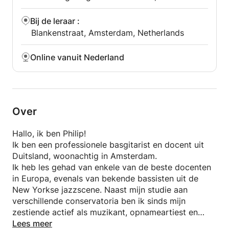
Bij de leraar
:
Blankenstraat, Amsterdam, Netherlands
Online vanuit Nederland
Over
Hallo, ik ben Philip!
Ik ben een professionele basgitarist en docent uit
Duitsland, woonachtig in Amsterdam.
Ik heb les gehad van enkele van de beste docenten
in Europa, evenals van bekende bassisten uit de
New Yorkse jazzscene. Naast mijn studie aan
verschillende conservatoria ben ik sinds mijn
zestiende actief als muzikant, opnameartiest en
docent. Dit heeft me de kans gegeven om op
Lees meer