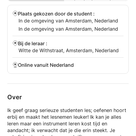
— Lessons tailored to your level and taste
I have played in the Vossius Bigband, the Eldert van
— Lessons are 45 min, longer by arrangement
Oosten band and the Amsterdam Music School
Plaats gekozen door de student
:
Fusion band, as well as my own bands. More info
In de omgeving van Amsterdam, Nederland
Book a lesson easily at hamishgitaar.nl
and booking at hamishgitaar.nl
In de omgeving van Amsterdam, Nederland
Bij de leraar
:
Witte de Withstraat, Amsterdam, Nederland
Online vanuit Nederland
Over
Ik geef graag serieuze studenten les; oefenen hoort
erbij en maakt het lesnemen leuker! Ik kan je alles
leren maar een instrument leren kost tijd en
aandacht; ik verwacht dat je die erin steekt. Je