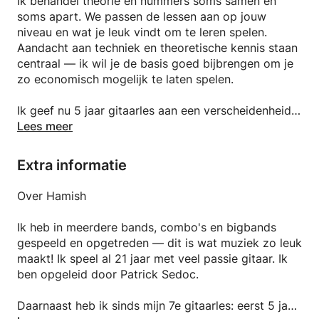
Ik behandel theorie en nummers soms samen en
soms apart. We passen de lessen aan op jouw
niveau en wat je leuk vindt om te leren spelen.
Aandacht aan techniek en theoretische kennis staan
centraal — ik wil je de basis goed bijbrengen om je
zo economisch mogelijk te laten spelen.
Ik geef nu 5 jaar gitaarles aan een verscheidenheid
aan leerlingen. Lessen zijn voor iedereen: van
Lees meer
beginnend gitarist tot gevorderd niveau kan ik je op
weg helpen!
Extra informatie
— Alle stijlen: rock, jazz, blues, fusion, bigband,
Over Hamish
metal, klassiek — Theorie én nummers spelen in
balans
Ik heb in meerdere bands, combo's en bigbands
— Lessen afgestemd op jouw niveau en smaak
gespeeld en opgetreden — dit is wat muziek zo leuk
— Lessen duren 45 min, maar kunnen langer in
maakt! Ik speel al 21 jaar met veel passie gitaar. Ik
overleg
ben opgeleid door Patrick Sedoc.
Boek eenvoudig een les via hamishgitaar.nl
Daarnaast heb ik sinds mijn 7e gitaarles: eerst 5 jaar