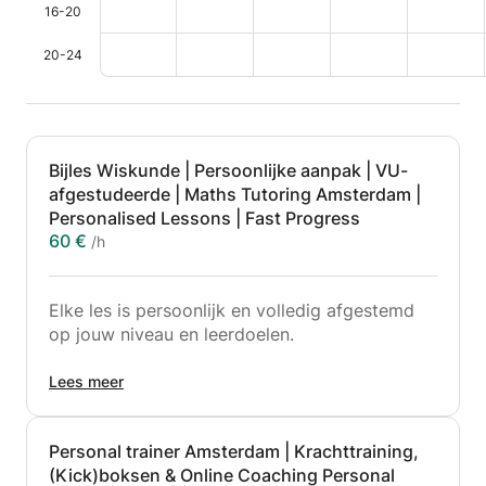
16-20
20-24
Bijles Wiskunde | Persoonlijke aanpak | VU-
afgestudeerde | Maths Tutoring Amsterdam |
Personalised Lessons | Fast Progress
60 €
/h
Elke les is persoonlijk en volledig afgestemd
op jouw niveau en leerdoelen.
Zo pak ik het aan:
Lees meer
— Tijdens de les: we gaan samen door de stof,
Personal trainer Amsterdam | Krachttraining,
ik check of je het echt begrijpt en oefenen
(Kick)boksen & Online Coaching Personal
gericht met opgaven. Veel oefenen is de