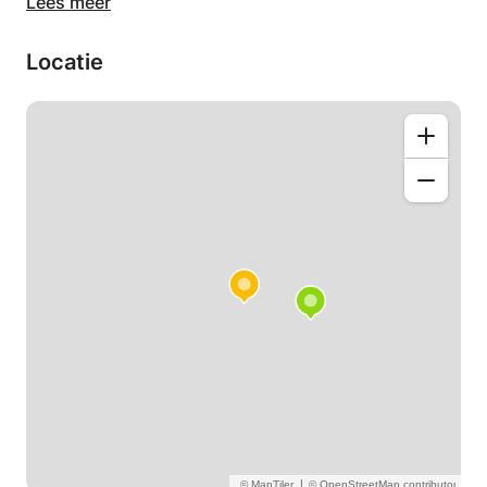
Lees meer
Ik ben bedreven in jazzarrangementen en -
composities, klassieke orkestratie en compositie,
Locatie
jazz- en klassieke theorie, solfège, ritmiek en werk
binnen interdisciplinaire vakgebieden, waarbij ik
verschillende kunstvormen met muziek combineer.
Ik bied een breed scala aan mogelijkheden: het
schrijven van uw eigen composities/liedjes; het
arrangeren voor een bigband (of een ander
ensemble); het schrijven van liedjes; het werken met
strijkers, houtblazers, koperblazers en slagwerk.
Jouw motivatie is de limiet:)
Ik werk ook met Sibelius als software, dus ik kan je
leren hoe je het kunt gebruiken.
|