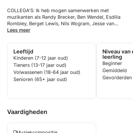
van Pjotr Iljitsj Tsjaikovski
COLLEGA'S: Ik heb mogen samenwerken met
2009 – 2019
muzikanten als Randy Brecker, Ben Wendel, Esdilia
Jazz drums en vibrafoon; jazz en klassieke piano |
Rombley, Berget Lewis, Nils Wogram, Jesse van
Kinderjazzmuziekschool van Kim Nazaretov
Ruller, Percy Purseglove, Sasha Berliner en anderen.
Lees meer
WORKSHOPS: Ik heb de kans gehad om workshops
te volgen met artiesten/muzikanten zoals
Leeftijd
Niveau van 
Maria Schneider, Jim McNeely, Randy Brecker, Vince
leerling
Kinderen (7-12 jaar oud)
Mendoza, Miho Hazama.
Beginner
Tieners (13-17 jaar oud)
Gemiddeld
Volwassenen (18-64 jaar oud)
ONDERWIJSERVARING: Sinds 2018 geef ik privéles;
Gevorderden
Senioren (65+ jaar oud)
Officiële onderwijsposities:
September 2025 – nu
Aslan Muziekcentrum | Muziekdocent
September 2025 – nu
Vaardigheden
Logblock | Muziekdocent
September 2024 – nu
Muziekcompositie