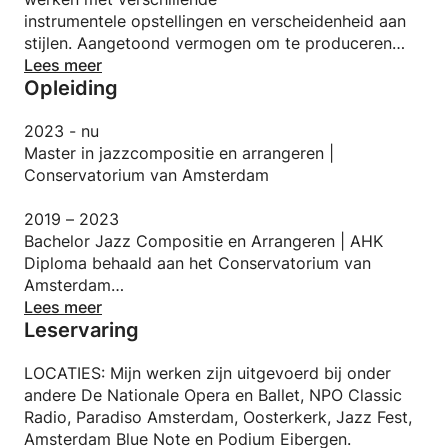
instrumentele opstellingen en verscheidenheid aan
stijlen. Aangetoond vermogen om te produceren
muzikale ervaringen door originele, creatieve
Lees meer
Opleiding
methoden zoals blijkt uit uitgebreide
feedback en samenwerking met podia en orkesten.
2023 - nu
Master in jazzcompositie en arrangeren |
Conservatorium van Amsterdam
2019 – 2023
Bachelor Jazz Compositie en Arrangeren | AHK
Diploma behaald aan het Conservatorium van
Amsterdam
Lees meer
Leservaring
2018 – 2019
Acteur van theater en cinema | Gerasimov Instituut
voor Cinematografie
LOCATIES: Mijn werken zijn uitgevoerd bij onder
andere De Nationale Opera en Ballet, NPO Classic
2010 – 2017
Radio, Paradiso Amsterdam, Oosterkerk, Jazz Fest,
Jazz en academische zang | Kindermuziekschool
Amsterdam Blue Note en Podium Eibergen.