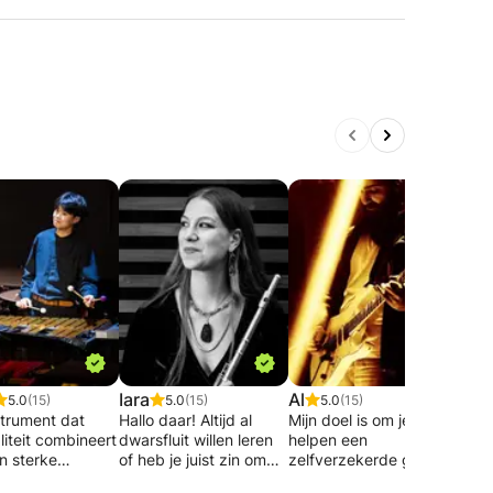
Iara
Al
Eyal
5.0
(15)
5.0
(15)
5.0
(15)
strument dat
Hallo daar! Altijd al
Mijn doel is om je te
Eyal
liteit combineert
dwarsfluit willen leren
helpen een
afge
n sterke
of heb je juist zin om
zelfverzekerde gitarist
hond
?
dit prachtige
te worden door
les 