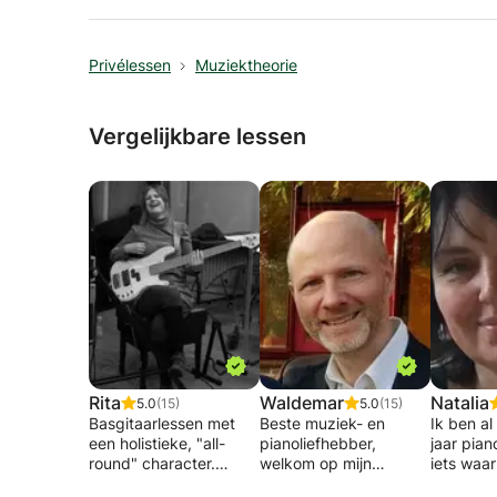
Privélessen
Muziektheorie
Vergelijkbare lessen
Rita
Waldemar
Natalia
5.0
(15)
5.0
(15)
Basgitaarlessen met
Beste muziek- en
Ik ben a
een holistieke, "all-
pianoliefhebber,
jaar piano
round" character.
welkom op mijn
iets waar
profielpagina!
gepassio