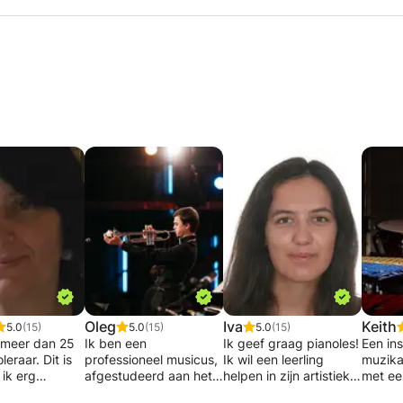
Oleg
Iva
Keith
5.0
(15)
5.0
(15)
5.0
(15)
l meer dan 25
Ik ben een
Ik geef graag pianoles!
Een in
leraar. Dit is
professioneel musicus,
Ik wil een leerling
muzika
 ik erg
afgestudeerd aan het
helpen in zijn artistieke
met ee
neerd over
Conservatorium van
groei en steeds meer
groove