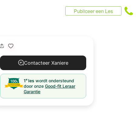
Publiceer een Les
Contacteer Xaniere
e
1
les
wordt ondersteund
door onze
Good-fit Leraar
Garantie