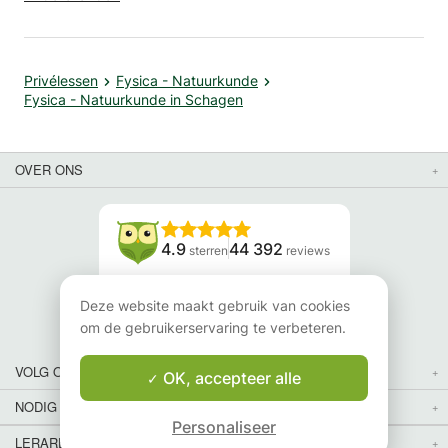
Privélessen
Fysica - Natuurkunde
Fysica - Natuurkunde in Schagen
OVER ONS
4.9
44 392
sterren
reviews
Lees onze reviews
Deze website maakt gebruik van cookies
om de gebruikerservaring te verbeteren.
VOLG ONS
OK, accepteer alle
NODIG JE VRIENDEN UIT
Personaliseer
LERAREN VOOR LESSEN IN JOUW LAND EN REGIO:
Kaart
Kaart