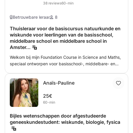
38
reviews
60-min
Betrouwbare leraar
8
Thuisleraar voor de basiscursus natuurkunde en
wiskunde voor leerlingen van de basisschool,
middelbare school en middelbare school in
Amster...
Welkom bij mijn Foundation Course in Science and Maths,
speciaal ontworpen voor basisschool-, middelbare- en
middelbareschoolleerlingen in Amsterdam. Deze cursus is
erop gericht om een sterke basis te leggen in deze
Anaïs-Pauline
cruciale vakken, zodat leerlingen academisch uitblinken
en een oprechte liefde voor leren ontwikkelen. Mijn
25€
onderwijsaanpak is gericht op het leuk en boeiend maken
60-min
van leren. Ik integreer interactieve activiteiten en
praktische experimenten om concepten uit de
Bijles wetenschappen door afgestudeerde
wetenschap en wiskunde tot leven te brengen. Door
geneeskundestudent: wiskunde, biologie, fysica
studenten te betrekken bij deze dynamische
leerervaringen, streef ik ernaar om abstracte concepten