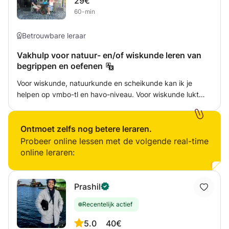
29€
60-min
Betrouwbare leraar
Vakhulp voor natuur- en/of wiskunde leren van
begrippen en oefenen
Voor wiskunde, natuurkunde en scheikunde kan ik je
helpen op vmbo-tl en havo-niveau. Voor wiskunde lukt
vwo-niveau ook wel Voor natuurkunde zeker op vwo-
niveau. Ik heb heel wat modellen die ik ook via zoom in
kan zetten om moeilijke begrippen uit te leggen.
Ontmoet zelfs nog betere leraren.
Basisschoolleerlingen kan ik helpen met rekenen.
Probeer online lessen met de volgende real-time
online leraren:
Prashil
Recentelijk actief
5.0
40€