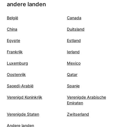
andere landen
België
Canada
China
Duitsland
Egypte
Estland
Frankrijk
Ierland
Luxemburg
Mexico
Oostenrijk
Qatar
Saoedi-Arabië
Spanje
Verenigd Koninkrijk
Verenigde Arabische
Emiraten
Verenigde Staten
Zwitserland
Andere landen