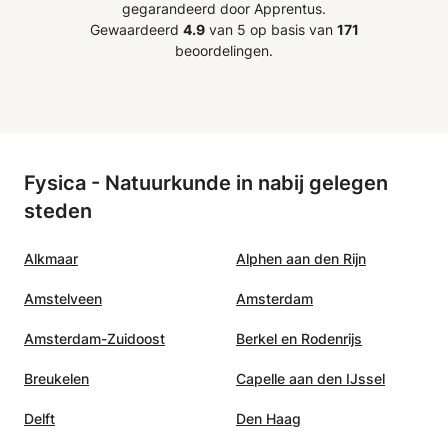
kant en slechts een koning
gegarandeerd door Apprentus.
 andere kant uitgelegd hoe
Gewaardeerd
4.9
van 5 op basis van
171
de toren en de koning de
beoordelingen.
 van de tegenstander kan
n tot enkele ranks en files
ie of een hek plaatsen) om
nslotte schaakmat te
 M'n zoontje begreep het
Fysica - Natuurkunde in nabij gelegen
n na de les hebben we het
steden
ns een paar keer
nd. Op naar de volgende
Alkmaar
Alphen aan den Rijn
Amstelveen
Amsterdam
Amsterdam-Zuidoost
Berkel en Rodenrijs
Breukelen
Capelle aan den IJssel
Delft
Den Haag