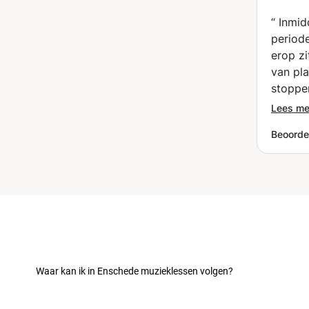
“
Inmid
period
erop zi
van pl
stoppen
afwisse
Lees me
combin
Beoorde
technie
beetje 
om zo 
de bas
aanrade
Waar kan ik in Enschede muzieklessen volgen?