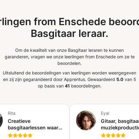
e hand van de liedjes en een
gende: -de juiste houding -de juiste
eorie -noten en tabs lezen -akkoorden
rlingen from Enschede beoor
en -grooven -jammen -slappen -
Basgitaar leraar.
n Dit alles leer je in een gezellige en
e-studio voorzien van professionele
idueel dus alle aandacht is op jou gericht.
Om de kwaliteit van onze Basgitaar leraren te kunnen
 Frans.
garanderen, vragen we onze leerlingen from Enschede om ze te
beoordelen.
Uitsluitend de beoordelingen van leerlingen worden weergegeven
en zij zijn gegarandeerd door Apprentus.
Gewaardeerd
5.0
van 5
op basis van
41
beoordelingen.
Rita
Eyal
Creatieve
Gitaar, basgitaa
basgitaarlessen waar
muziekproducti
de liedjes centraal
liedjes schrijve