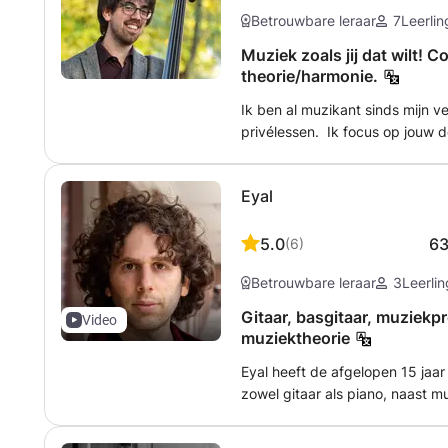
Betrouwbare leraar
7
Leerli
Muziek zoals jij dat wilt! C
theorie/harmonie.
Ik ben al muzikant sinds mijn v
privélessen. Ik focus op jouw d
van je woordenschat (jazz of a
basisbeginselen van de contrab
Eyal
aandacht aan de praktische to
persoonlijk reisschema, afges
student. Een niet-uitputtende l
5.0
6
(
6
)
basistechnieken voor beginners
Betrouwbare leraar
3
Leerli
kennis van de gitaarhals (toonl
ontwikkelen van je gehoor en i
Gitaar, basgitaar, muziekpr
Video
voor ritme en muziektheorie - 
muziektheorie
Eyal heeft de afgelopen 15 jaa
zowel gitaar als piano, naast m
formele muziekopleiding (een b
van de muziekacademie in Jeru