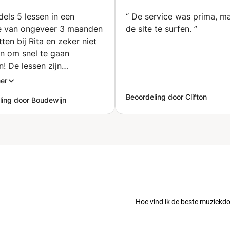
staan (Amsterdam)
muziektheorie
(Amsterdam)
dels 5 lessen in een
“
De service was prima, ma
e van ongeveer 3 maanden
de site te surfen.
”
tten bij Rita en zeker niet
an om snel te gaan
! De lessen zijn
lend met een fijne
er
atie van theorie en
Beoordeling door Clifton
ling door Boudewijn
k waarbij Rita je beetje bij
uit je comfort zone duwt
tot een beter begrip van
gitaar te komen. Een
r :)
”
Hoe vind ik de beste muziekd