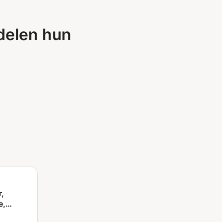
delen hun
r,
e,
n en