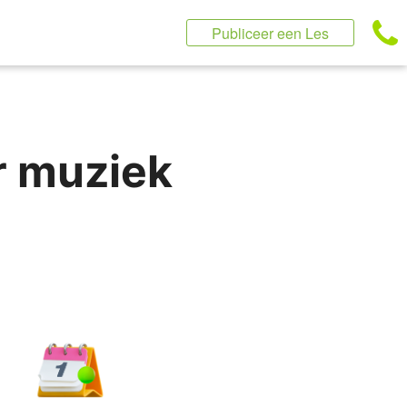
Publiceer een Les
r muziek