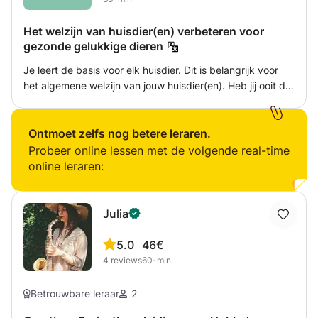
Het welzijn van huisdier(en) verbeteren voor
gezonde gelukkige dieren
Je leert de basis voor elk huisdier. Dit is belangrijk voor
het algemene welzijn van jouw huisdier(en). Heb jij ooit de
volgende vragen gehad? Hoe herken je ongemak? Pijn of
honger? Wanneer moet je naar de dierenarts en wanneer
kun je het zelf verhelpen? Hoe weet je dat je huisdier
Ontmoet zelfs nog betere leraren.
optimale voeding krijgt? Hoe weet je wanneer je huisdier
Probeer online lessen met de volgende real-time
tevreden, gelukkig of juist eenzame is? Waarom vertoont
online leraren:
mijn huisdier dit raar gedrag? Wanneer heb ik een dier
trainer, voedingsdeskundige of welzijn coach nodig? Ligt
het aan mijn lijfstyle? Met deze lessen help ik u graag
Julia
zelfverzekerd te worden met uw huisdier keuzes. Wilt u
verdiepte informatie of heeft u een hele specifieke vraag?
5.0
46€
Geen probleem neem contact op en wij zullen samen
4
reviews
60-min
kijken voor een oplossing dat voor u en uw huisdier werkt!
Betrouwbare leraar
2