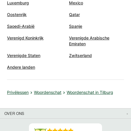
Luxemburg
Mexico
Oostenrijk
Qatar
Saoedi-Arabië
Spanje
Verenigd Koninkrijk
Verenigde Arabische
Emiraten
Verenigde Staten
Zwitserland
Andere landen
Privélessen
Woordenschat
Woordenschat in Tilburg
OVER ONS