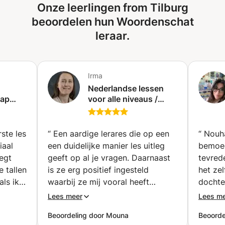
Onze leerlingen from Tilburg
beoordelen hun Woordenschat
leraar.
Irma
Nederlandse lessen
tap
voor alle niveaus /
eginner
Nederlandse lessen
✨
voor elk niveau.
ste les
“
Een aardige lerares die op een
“
Nouha
iaal
een duidelijke manier les uitleg
bemoed
legt
geeft op al je vragen. Daarnaast
tevrede
e tallen
is ze erg positief ingesteld
het ze
als ik
waarbij ze mij vooral heeft
dochte
er
gemotiveerd om mijn best te
Bedank
Lees meer
Lees m
len
doen voor spaans. Een aanrader!
Beoordeling door Mouna
Beoordel
”