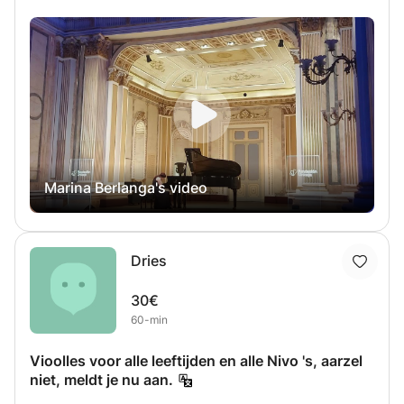
de juiste plek! Mijn doel is om je te helpen jouw
pianodoelen te bereiken. Ik kan me aanpassen aan jouw
muzikale voorkeuren, dus we kunnen klassieke werken,
popsongs of soundtracks bestuderen. We zullen werken
aan elementen zoals ritme, dynamiek, muzikale expressie
en techniek, met als doel meer vaardigheden te
ontwikkelen, creativiteit te stimuleren en van muziek te
genieten. Ik kan je ook de basis van harmonie en
muziektheorie leren. Natuurlijk pas ik me altijd aan het
Marina Berlanga's video
leertempo van elke leerling aan. De duur van de lessen is
flexibel en het is mogelijk om individueel of in groep les te
krijgen. We kunnen lesgeven in het Nederlands (mijn
Nederlands is nog niet perfect, maar ik doe mijn best!),
Dries
Engels en Spaans.
30€
60-min
Vioolles voor alle leeftijden en alle Nivo 's, aarzel
niet, meldt je nu aan.