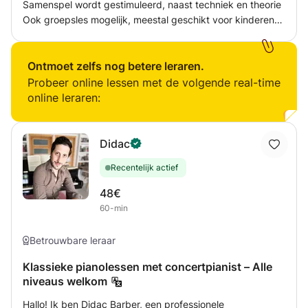
Samenspel wordt gestimuleerd, naast techniek en theorie
Ook groepsles mogelijk, meestal geschikt voor kinderen
Viool kan gehuurd worden voor een vast bedrag per
maand Keuze van aan huis les krijgen of op een
bijzondere locatie in de omgeving van Goor.
Ontmoet zelfs nog betere leraren.
Probeer online lessen met de volgende real-time
online leraren:
Didac
Recentelijk actief
48€
60-min
Betrouwbare leraar
Klassieke pianolessen met concertpianist – Alle
niveaus welkom
Hallo! Ik ben Didac Barber, een professionele