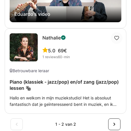
student zich in wil verdiepen (welke muziekstijl ze ook
interesseren, meer theoretische aspecten of juist
Eduardo's video
praktische aspecten). We proberen zo veel mogelijk te
profiteren van de gewerkte tijd en geven prioriteit aan het
daadwerkelijke leerproces van de persoon als
belangrijkste factor voor hun motivatie. In juni 2022 heb ik
Nathalie
mijn masteropleiding Jazzmuziek aan het Prins Claus
Conservatorium in Groningen afgerond. Eerder, in 2018,
5.0
69€
behaalde ik mijn bachelordiploma muziek aan het
1
reviews
60-min
Conservatorio Superior de Música del Liceu in Barcelona
(Spanje).
Betrouwbare leraar
Piano (klassiek - jazz/pop) en/of zang (jazz/pop)
lessen
Hallo en welkom in mijn muziekstudio! Het is absoluut
fantastisch dat je geïnteresseerd bent in muziek, en ik
hoop dat je er heel veel plezier mee zult hebben! Echter,
duiken in de wonderen van de piano/keyboard kan een
beetje overweldigend zijn... en dat is waar ik van pas
1 - 2 van 2
kom! Deze cursus is voor iedereen, van complete