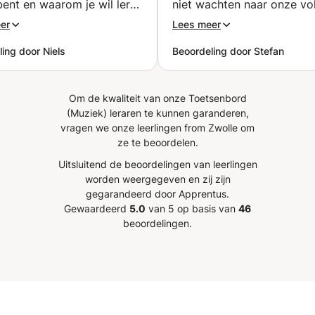
bent en waarom je wil leren
niet wachten naar onze v
2019 -2020 studiejaar. Elke dag streef ik ernaar om een
 Hij start met de basics
ontmoeting.
”
betere muzikant en persoon te worden, en ik wil die
er
Lees meer
or je geen voorkennis
passie overbrengen op mijn studenten.
ing door Niels
Beoordeling door Stefan
ebt. 5 sterren, wat mij
.
”
Om de kwaliteit van onze Toetsenbord
(Muziek) leraren te kunnen garanderen,
vragen we onze leerlingen from Zwolle om
ze te beoordelen.
Uitsluitend de beoordelingen van leerlingen
worden weergegeven en zij zijn
gegarandeerd door Apprentus.
Gewaardeerd
5.0
van 5 op basis van
46
beoordelingen.