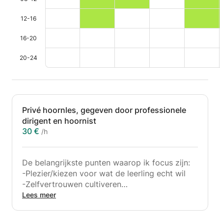
12-16
16-20
20-24
Privé hoornles, gegeven door professionele
dirigent en hoornist
30 €
/h
De belangrijkste punten waarop ik focus zijn:
-Plezier/kiezen voor wat de leerling echt wil
-Zelfvertrouwen cultiveren
-Vooruitgang en positieve opbouw
Lees meer
Enkele dingen die ik jou kan bijbrengen: