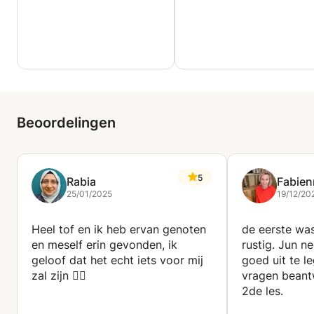
Beoordelingen
5
Rabia
Fabien
25/01/2025
19/12/20
Heel tof en ik heb ervan genoten
de eerste wa
en meself erin gevonden, ik
rustig. Jun n
geloof dat het echt iets voor mij
goed uit te l
zal zijn 👍🏼
vragen beant
2de les.