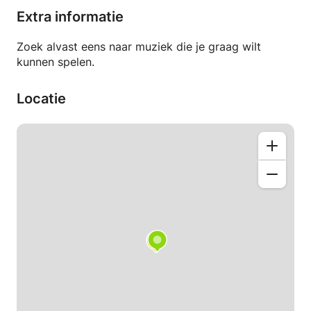
Extra informatie
Tijdens de lessen ben ik geduldig, motiverend,
aanmoedigend en complimenterend. Ik geef aan wat
Zoek alvast eens naar muziek die je graag wilt
er beter kan, en let ook op hoe je makkelijker kunt
kunnen spelen.
spelen. En nog veel meer. Afgestemd op uw
behoeften en wensen.
Locatie