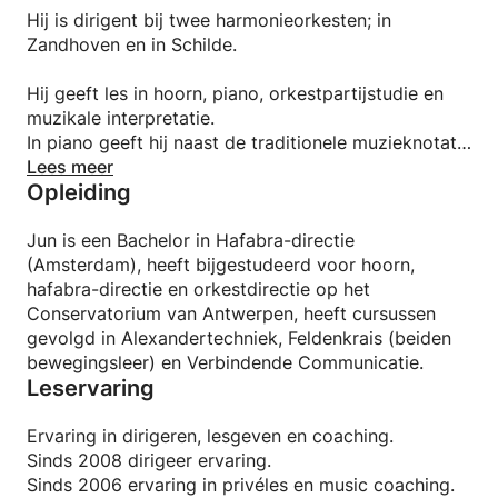
Hij is dirigent bij twee harmonieorkesten; in
Zandhoven en in Schilde.
Hij geeft les in hoorn, piano, orkestpartijstudie en
muzikale interpretatie.
In piano geeft hij naast de traditionele muzieknotatie
ook les in Notus. Dat is een muzieknotatie die heel
Lees meer
Opleiding
geschikt is voor mensen die de traditionele notatie
moeilijk vinden.
Jun is een Bachelor in Hafabra-directie
(Amsterdam), heeft bijgestudeerd voor hoorn,
hafabra-directie en orkestdirectie op het
Conservatorium van Antwerpen, heeft cursussen
gevolgd in Alexandertechniek, Feldenkrais (beiden
bewegingsleer) en Verbindende Communicatie.
Leservaring
Ervaring in dirigeren, lesgeven en coaching.
Sinds 2008 dirigeer ervaring.
Sinds 2006 ervaring in privéles en music coaching.