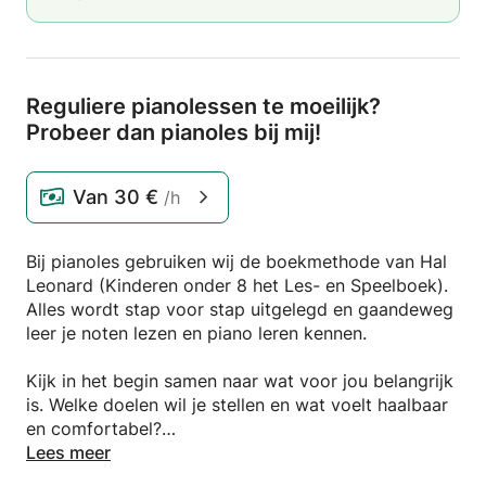
Reguliere pianolessen te moeilijk?
Probeer dan pianoles bij mij!
Van
30 €
/h
Bij pianoles gebruiken wij de boekmethode van Hal
Leonard (Kinderen onder 8 het Les- en Speelboek).
Alles wordt stap voor stap uitgelegd en gaandeweg
leer je noten lezen en piano leren kennen.
Kijk in het begin samen naar wat voor jou belangrijk
is. Welke doelen wil je stellen en wat voelt haalbaar
en comfortabel?
We stellen lange termijn doelen van bijvoorbeeld een
Lees meer
jaar. Helemaal afgestemd op waar jij nu staat.