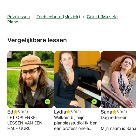
-hoe je (beter/gemakkelijker) in orkesten kan
spelen
Privélessen
Toetsenbord (Muziek)
Geluid (Muziek)
-hoe je thuis kan oefenen op een aangename
Piano
en effectieve manier
-hoe je je muzikaliteit kunt toepassen
-hoe je makkelijker kan samenspelen
Vergelijkbare lessen
Vragen of enthousiast? Stuur mij gerust een
berichtje.
Ed
Lydia
Sana
5.0
(3)
5.0
(3)
5.0
(3)
LET OP! ENKEL
Welkom bij mijn
Dag iedereen,
LESSEN VAN EEN
pianolesstudio! Ik ben
HALF UUR!
een professionele
Mijn naam is Sana
pianist die privé piano-
Ik ben pianodoce