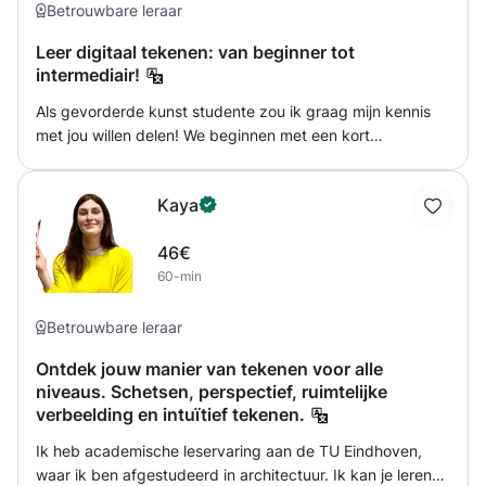
printen. Als ik lesgeef, concentreer ik me het liefst eerst
Betrouwbare leraar
op tekenen en schilderen uit de vrije hand, omdat dit meer
Leer digitaal tekenen: van beginner tot
spontaniteit mogelijk maakt, ongeacht het technische
intermediair!
niveau van de student. Later onderzoeken we andere
methoden op basis van de individuele interesses van de
Als gevorderde kunst studente zou ik graag mijn kennis
student. Ik geef graag les aan kinderen en volwassenen
met jou willen delen! We beginnen met een kort
via miniprojecten met verwijzingen naar
kennismakingsgesprek waar jij jouw verwachtingen en
kunstgeschiedenis en help hen verhalen rond hun werk te
doelen met mij deelt, zodat ik de lessen op maat voor jou
ontwikkelen. Ik geloof diep in het creatieve potentieel van
Kaya
kan voorbereiden. Van totale beginner tot een beetje
mensen en in mijn lessen zal ik je helpen je eigen stem te
ervaren, iedereen is welkom! Ik geloof er in dat iedereen
kanaliseren.
46€
kan leren tekenen, ongeacht hun leeftijd.
60-min
Betrouwbare leraar
Ontdek jouw manier van tekenen voor alle
niveaus. Schetsen, perspectief, ruimtelijke
verbeelding en intuïtief tekenen.
Ik heb academische leservaring aan de TU Eindhoven,
waar ik ben afgestudeerd in architectuur. Ik kan je leren