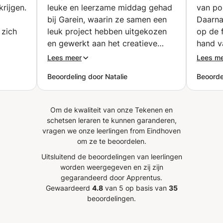
rijgen.
leuke en leerzame middag gehad
van por
bij Garein, waarin ze samen een
Daarna
 zich
leuk project hebben uitgekozen
op de 
en gewerkt aan het creatieve
hand v
heeft
proces. Garwin is heel relaxed,
portret
Lees meer
Lees m
ene
open en altijd op zoek naar
kon ve
Beoordeling door Natalie
Beoorde
ng bij
hetgeen wat het beste bij de
ik weer
gische
student past. Daardooe verloopt
danks
het proces heel natuurlijk! Wij
Om de kwaliteit van onze Tekenen en
heb,
komen zeker nog een keer terug!
schetsen leraren te kunnen garanderen,
angen
”
vragen we onze leerlingen from Eindhoven
 dankzij
om ze te beoordelen.
Uitsluitend de beoordelingen van leerlingen
worden weergegeven en zij zijn
gegarandeerd door Apprentus.
Gewaardeerd
4.8
van 5 op basis van
35
beoordelingen.