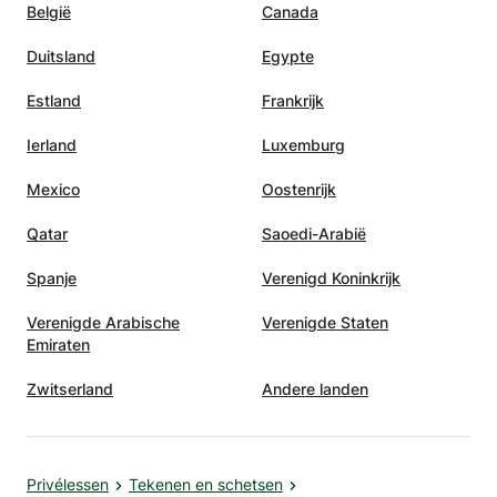
België
Canada
Duitsland
Egypte
Estland
Frankrijk
Ierland
Luxemburg
Mexico
Oostenrijk
Qatar
Saoedi-Arabië
Spanje
Verenigd Koninkrijk
Verenigde Arabische
Verenigde Staten
Emiraten
Zwitserland
Andere landen
Privélessen
Tekenen en schetsen