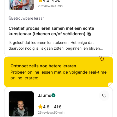
4.5
42€
2
reviews
60-min
Betrouwbare leraar
Creatief proces leren samen met een echte
kunstenaar (tekenen en/of schilderen)
Ik geloof dat iedereen kan tekenen. Het enige dat
daarvoor nodig is, is gaan zitten, beginnen, en blijven
oefenen. Ik heb mijzelf aangeleerd om
gezichten/portretten te tekenen en daarom word ik erg
enthousiast van het overbrengen van mijn creatieve
Ontmoet zelfs nog betere leraren.
proces aan anderen, zodat zij ook zelf aan de slag
Probeer online lessen met de volgende real-time
kunnen gaan met hetgeen zij willen creëren. Mijn kunst
online leraren:
en creatieve proces heb ik gedurende heel mijn leven
ontwikkeld. Na opleidingen van drie verschillende
kunstacademies, waaronder Willem de Kooning in
Jaume
Rotterdam, ben ik nu inmiddels 10 jaar fulltime werkzaam
als kunstenaar. Ik maak mijn werken met acrylverf, maar
4.8
41€
teken en schets daarnaast nog steeds veel op papier. Mijn
26
reviews
60-min