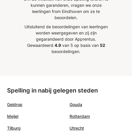
eind
behoeften en snelheid aan te
kunnen garanderen, vragen we onze
ocussen
passen. Ik raad haar echt aan!
”
leerlingen from Eindhoven om ze te
beoordelen.
Uitsluitend de beoordelingen van leerlingen
worden weergegeven en zij zijn
gegarandeerd door Apprentus.
Gewaardeerd
4.9
van 5 op basis van
52
beoordelingen.
Spelling in nabij gelegen steden
Geldrop
Gouda
Meijel
Rotterdam
Tilburg
Utrecht