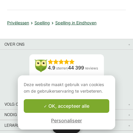
Privélessen
Spelling
Spelling in Eindhoven
OVER ONS
4.9
44 399
sterren
reviews
Lees onze reviews
Deze website maakt gebruik van cookies
om de gebruikerservaring te verbeteren.
VOLG ONS
OK, accepteer alle
NODIG JE VRIENDEN UIT
Personaliseer
LERAREN VOOR LESSEN IN JOUW LAND EN REGIO:
Kaart
Kaart