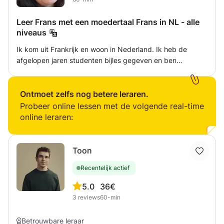
Leer Frans met een moedertaal Frans in NL - alle
niveaus
Ik kom uit Frankrijk en woon in Nederland. Ik heb de
afgelopen jaren studenten bijles gegeven en ben
begonnen met de opleiding Frans als vreemde taal, met
lesgeven aan kinderen als specialisatie. Ik help u graag in
mijn taal! Van het Nederlandse schoolniveau tot
Ontmoet zelfs nog betere leraren.
conversatie en gevorderd. Lokale kinderen worden in het
Probeer online lessen met de volgende real-time
Nederlands geholpen Ik spreek ook vloeiend Spaans.
online leraren:
Toon
Recentelijk actief
5.0
36€
3
reviews
60-min
Betrouwbare leraar