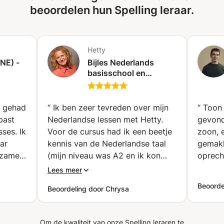
beoordelen hun Spelling leraar.
Hetty
NE) -
Bijles Nederlands
basisschool en
middelbare school en
NT2 (Utrecht)
ie gehad
“
Ik ben zeer tevreden over mijn
“
Toon 
past
Nederlandse lessen met Hetty.
gevond
ses. Ik
Voor de cursus had ik een beetje
zoon, 
ar
kennis van de Nederlandse taal
gemakk
gzame)
(mijn niveau was A2 en ik kon
oprech
passé
alleen lezen maar niet praten).
Lees meer
legt
Nu, na slechts 10 lessen met haar,
Beoorde
Beoordeling door Chrysa
beelden
kan ik al beter praten! De lessen
ijn, ze
zijn altijd leuk en fun, en Hetty
rt de
weet goed hoe aan mijn
Om de kwaliteit van onze Spelling leraren te