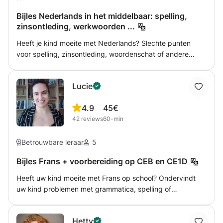
Bijles Nederlands in het middelbaar: spelling,
zinsontleding, werkwoorden ...
Heeft je kind moeite met Nederlands? Slechte punten
voor spelling, zinsontleding, woordenschat of andere
belangrijke thema's? Of heb je zelf moeite met de dt-regel
of zinsontleding? Slaag je er maar niet in om een goeie zin
Lucie
op papier te zetten voor je sollicitatie? Of wil je graag
vlotter Nederlands leren spreken met vrienden, in de
4.9
45€
winkel of op het werk? Samen bekijken we wat jouw
42
reviews
60-min
noden en behoeften zijn. Tijdens de bijlessen gaan we
dan efficiënt aan de slag, om jouw doelen te bereiken!
Betrouwbare leraar
5
Bijles Frans + voorbereiding op CEB en CE1D
Heeft uw kind moeite met Frans op school? Ondervindt
uw kind problemen met grammatica, spelling of
begrijpend lezen? Ik help graag. We werken samen aan
de lessen, herhalen de theorie en pakken de specifieke
Hetty
problemen van uw kind aan door middel van oefeningen.