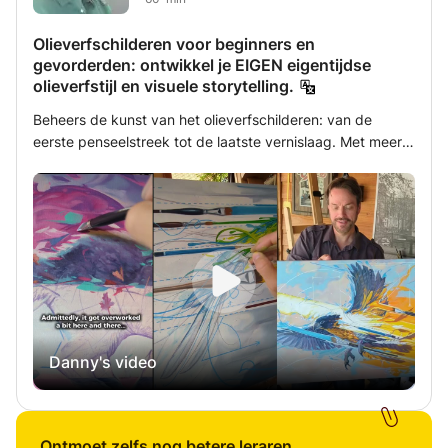
Olieverfschilderen voor beginners en
gevorderden: ontwikkel je EIGEN eigentijdse
olieverfstijl en visuele storytelling.
Beheers de kunst van het olieverfschilderen: van de
eerste penseelstreek tot de laatste vernislaag. Met meer
dan 20 jaar professionele ervaring biedt de Amerikaanse
galeriekunstenaar Danny een mentorschap dat technische
precisie en hedendaagse surrealistische en
undergroundstijlen combineert met de ziel van traditionele
beeldende kunst. Of je nu een 8-jarige bent die voor het
eerst een penseel oppakt of een gepensioneerde die
eindelijk het 'medium der meesters' wil beheersen, ik bied
een geduldige, technische en zeer flexibele aanpak van
olieverfschilderen. Olieverfschilderen staat bekend als
Danny's video
"moeilijk", maar het is juist het meest vergevingsgezinde
medium als je de regels eenmaal begrijpt. Mijn doel is niet
alleen om je te leren schilderen, maar ook om je te leren
kijken als een kunstenaar. Waarom zou je bij mij studeren?
Ontmoet zelfs nog betere leraren.