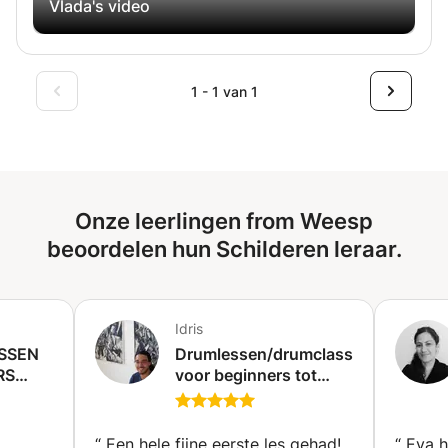
Vlada's video
1 - 1 van 1
Onze leerlingen from Weesp
beoordelen hun Schilderen leraar.
Idris
ESSEN
Drumlessen/drumclasses:
RS
voor beginners tot
ERDEN
gevorderden.
(Antwerpen)
“
Een hele fijne eerste les gehad!
“
Eva h