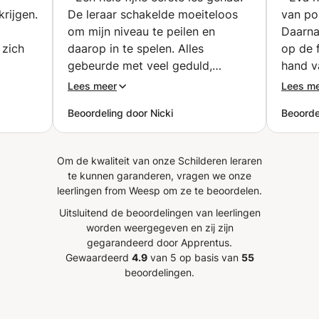
rijgen.
De leraar schakelde moeiteloos
van por
om mijn niveau te peilen en
Daarna
 zich
daarop in te spelen. Alles
op de 
gebeurde met veel geduld,
hand v
heeft
heldere uitleg en zichtbaar liefde
portret
Lees meer
Lees m
ene
voor de kunst. Voor een beginner
kon ve
Beoordeling door Nicki
Beoorde
ng bij
echt een aanrader. Ik kijk nu al uit
ik weer
gische
naar de volgende les!
”
danks
Om de kwaliteit van onze Schilderen leraren
heb,
te kunnen garanderen, vragen we onze
angen
leerlingen from Weesp om ze te beoordelen.
 dankzij
Uitsluitend de beoordelingen van leerlingen
worden weergegeven en zij zijn
gegarandeerd door Apprentus.
Gewaardeerd
4.9
van 5 op basis van
55
beoordelingen.