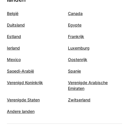
België
Canada
Duitsland
Egypte
Estland
Frankrijk
Ierland
Luxemburg
Mexico
Oostenrijk
Saoedi-Arabië
Spanje
Verenigd Koninkrijk
Verenigde Arabische
Emiraten
Verenigde Staten
Zwitserland
Andere landen